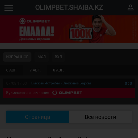
menu
perm_identity
OLIMPBET.SHAIBA.KZ
ИЗБРАННОЕ
МХЛ
ВХЛ
6 АВГ.
7 АВГ.
8 АВГ.
07/08 17:00
Омские Ястребы - Снежные Барсы
0
:
0
Букмекерская компания
Страница
Все новости