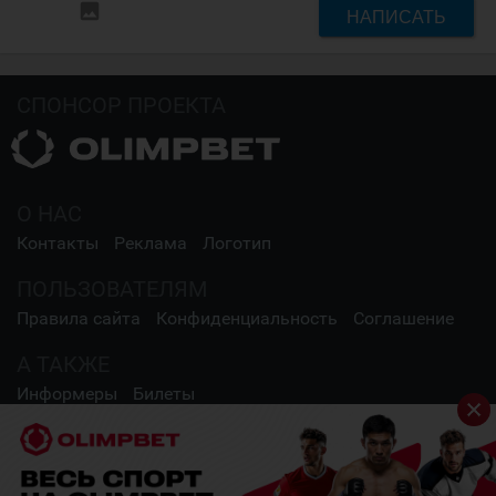
insert_photo
НАПИСАТЬ
СПОНСОР ПРОЕКТА
О НАС
Контакты
Реклама
Логотип
ПОЛЬЗОВАТЕЛЯМ
Правила сайта
Конфиденциальность
Соглашение
А ТАКЖЕ
Информеры
Билеты
СОЦИАЛЬНЫЕ СЕТИ