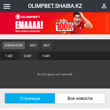
menu
perm_identity
OLIMPBET.SHAIBA.KZ
ИЗБРАННОЕ
МХЛ
ВХЛ
7 АВГ.
8 АВГ.
9 АВГ.
В этот день нет матчей
Страница
Все новости