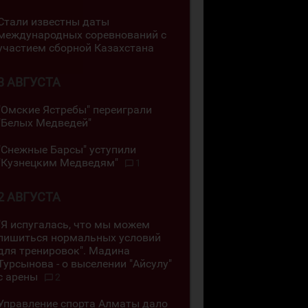
Стали известны даты
международных соревнований с
участием сборной Казахстана
3 АВГУСТА
"Омские Ястребы" переиграли
"Белых Медведей"
"Снежные Барсы" уступили
"Кузнецким Медведям"
1
2 АВГУСТА
"Я испугалась, что мы можем
лишиться нормальных условий
для тренировок". Мадина
Турсынова - о выселении "Айсулу"
с арены
2
Управление спорта Алматы дало