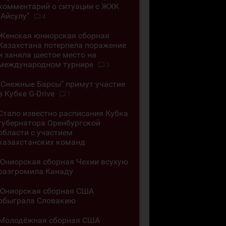
комментарий о ситуации с ЖХК
"Айсулу"
4
Женская юниорская сборная
Казахстана потерпела поражение
и заняла шестое место на
международном турнире
3
"Снежные Барсы" примут участие
в Кубке G-Drive
1
Стало известно расписания Кубка
губернатора Оренбургской
области с участием
казахстанских команд
Юниорская сборная Чехии всухую
разгромила Канаду
Юниорская сборная США
обыграла Словакию
Молодёжная сборная США