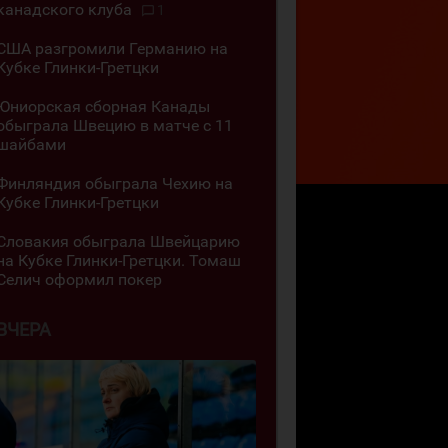
канадского клуба
1
США разгромили Германию на
Кубке Глинки-Гретцки
Юниорская сборная Канады
обыграла Швецию в матче с 11
шайбами
Финляндия обыграла Чехию на
Кубке Глинки-Гретцки
Словакия обыграла Швейцарию
на Кубке Глинки-Гретцки. Томаш
Селич оформил покер
ВЧЕРА