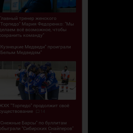
Главный тренер женского
"Торпедо" Мария Федоренко: "Мы
делаем всё возможное, чтобы
сохранить команду"
"Кузнецкие Медведи" проиграли
"Белым Медведям"
ЖХК "Торпедо" продолжит своё
существование
14
"Снежные Барсы" по буллитам
обыграли "Сибирских Снайперов"