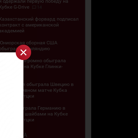
и одержали первую победу на
Кубке G-Drive
14
Казахстанский форвард подписал
контракт с американской
академией
Юниорская сборная США
обыграла Финляндию
Канада разгромно обыграла
Словакию на Кубке Глинки-
Гретцки
Швейцария обыграла Швецию в
результативном матче Кубка
Глинки-Гретцки
Чехия обыграла Германию в
матче с 11 шайбами на Кубке
Глинки-Гретцки
4 АВГУСТА