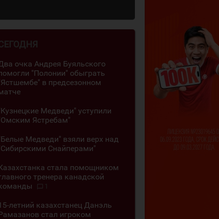
СЕГОДНЯ
Два очка Андрея Буяльского
помогли "Полонии" обыграть
"Ястшембе" в предсезонном
матче
"Кузнецкие Медведи" уступили
"Омским Ястребам"
"Белые Медведи" взяли верх над
"Сибирскими Снайперами"
Казахстанка стала помощником
главного тренера канадской
команды
1
15-летний казахстанец Данэль
Рамазанов стал игроком