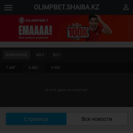
menu
perm_identity
OLIMPBET.SHAIBA.KZ
ИЗБРАННОЕ
МХЛ
ВХЛ
7 АВГ.
8 АВГ.
9 АВГ.
В этот день нет матчей
Страница
Все новости