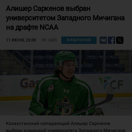
Алишер Саркенов выбран
университетом Западного Мичигана
на драфте NCAA
visibility
1433
11 ИЮНЯ, 23:38
В ИЗБРАННОЕ
Казахстанский нападающий Алишер Саркенов
выбран командой университета Западного Мичигана