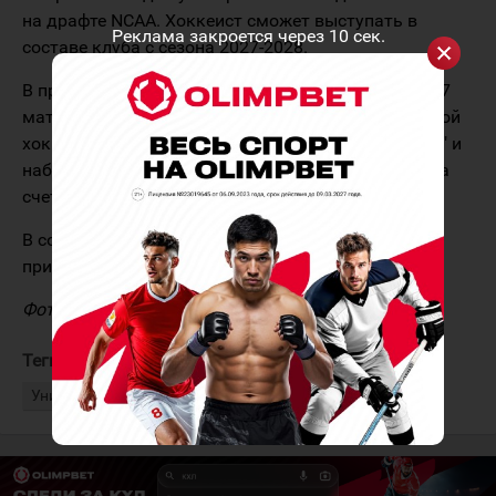
на драфте NCAA. Хоккеист сможет выступать в
Реклама закроется через
10
сек.
составе клуба с сезона 2027-2028.
В прошедшем сезоне 18-летний форвард провёл 47
матчей в рамках регулярного чемпионата западной
хоккейной лиги в составе "Принс-Альберт Рейдерз" и
набрал 41 (21+20) очко. В 20 встречах плей-офф на
счету игрока 10 (5+5) баллов.
В составе "Рейдерз" хоккеист стал серебряным
призёром западной хоккейной лиги.
Фото: ХК "Принс-Альберт Рейдерз"
Теги:
Саркенов Алишер
Университет Западного Мичигана