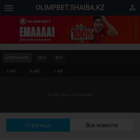
menu
perm_identity
OLIMPBET.SHAIBA.KZ
ИЗБРАННОЕ
МХЛ
ВХЛ
5 АВГ.
6 АВГ.
7 АВГ.
В этот день нет матчей
Страница
Все новости