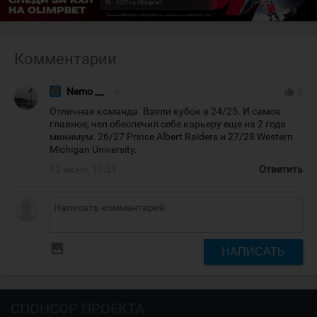
Комментарии
Nemo __
#
thumb_up
0
Отличная команда. Взяли кубок в 24/25. И самое
главное, чел обеспечил себе карьеру еще на 2 года
минимум. 26/27 Prince Albert Raiders и 27/28 Western
Michigan University.
12 июня, 17:31
Ответить
insert_photo
НАПИСАТЬ
СПОНСОР ПРОЕКТА