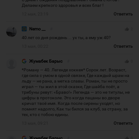
Делаем крепкого здоровья и всех благ !
12 мая, 23:19
Ответить
Nemo __
#
thumb_up
2
40 лет со дня рождень… ух ты, а ему уж 40?
13 мая, 00:22
Ответить
Жумабек Барыс
#
thumb_up
0
*Роману — 40. Легенде хоккея* Сорок лет. Возраст,
где сила с умом в одной связке, Где каждый шрам на
льду — не рана, а метка славы. Роман, ты не просто
играл — ты жил в этой сказке, Где шайба поёт, а
трибуны ревут: «Браво!» Легенда — это не титулы, не
цифры в протоколе. Это когда пацаны во дворе
кричат твоё имя. Когда после сирены уходят, но
помнят надолго, Как ты бился за клуб, за страну, за
тех, кто с тобою едины.
13 мая, 09:21
Ответить
Жумабек Барыс
#
thumb_up
0