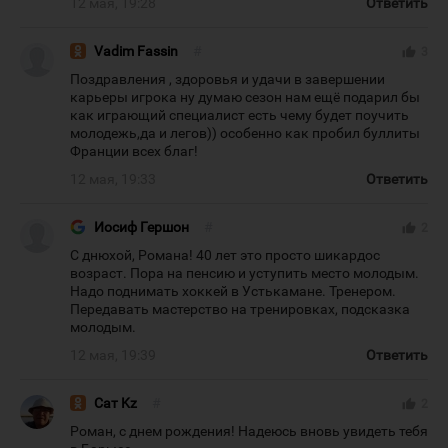
12 мая, 19:28
Ответить
Vadim Fassin
#
thumb_up
3
Поздравления , здоровья и удачи в завершении
карьеры игрока ну думаю сезон нам ещё подарил бы
как играющий специалист есть чему будет поучить
молодежь,да и легов)) особенно как пробил буллиты
Франции всех благ!
12 мая, 19:33
Ответить
Иосиф Гершон
#
thumb_up
2
С днюхой, Романа! 40 лет это просто шикардос
возраст. Пора на пенсию и уступить место молодым.
Надо поднимать хоккей в Устькамане. Тренером.
Передавать мастерство на тренировках, подсказка
молодым.
12 мая, 19:39
Ответить
Сат Kz
#
thumb_up
2
Роман, с днем рождения! Надеюсь вновь увидеть тебя