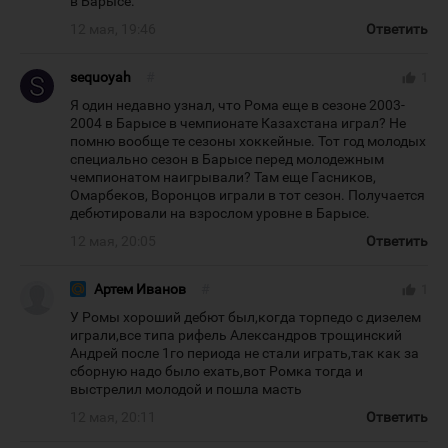
в Барысе.
12 мая, 19:46
Ответить
sequoyah
#
thumb_up
1
Я один недавно узнал, что Рома еще в сезоне 2003-
2004 в Барысе в чемпионате Казахстана играл? Не
помню вообще те сезоны хоккейные. Тот год молодых
специально сезон в Барысе перед молодежным
чемпионатом наигрывали? Там еще Гасников,
Омарбеков, Воронцов играли в тот сезон. Получается
дебютировали на взрослом уровне в Барысе.
12 мая, 20:05
Ответить
Артем Иванов
#
thumb_up
1
У Ромы хороший дебют был,когда торпедо с дизелем
играли,все типа рифель Александров трощинский
Андрей после 1го периода не стали играть,так как за
сборную надо было ехать,вот Ромка тогда и
выстрелил молодой и пошла масть
12 мая, 20:11
Ответить