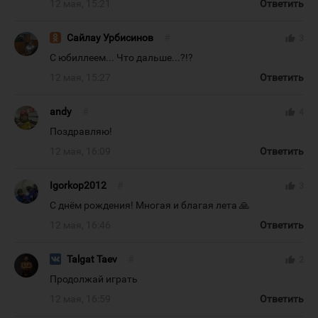
12 мая, 15:21
Ответить
Сайлау Урбисинов
#
thumb_up
3
С юбиллеем... Что дальше...?!?
12 мая, 15:27
Ответить
andy
#
thumb_up
4
Поздравляю!
12 мая, 16:09
Ответить
Igorkop2012
#
thumb_up
3
С днём рождения! Многая и благая лета 🙏
12 мая, 16:46
Ответить
Talgat Taev
#
thumb_up
2
Продолжай играть
12 мая, 16:59
Ответить