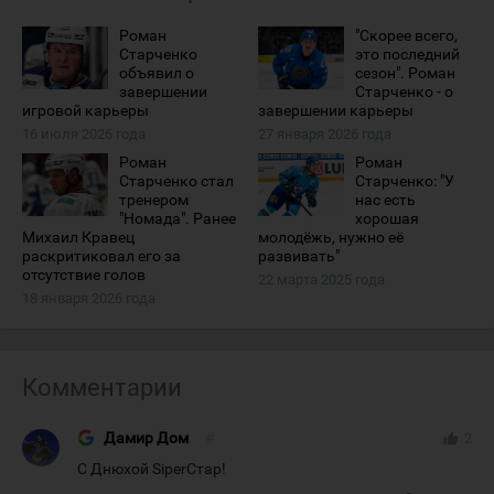
Роман
"Скорее всего,
Старченко
это последний
объявил о
сезон". Роман
завершении
Старченко - о
игровой карьеры
завершении карьеры
16 июля 2026 года
27 января 2026 года
Роман
Роман
Старченко стал
Старченко: "У
тренером
нас есть
"Номада". Ранее
хорошая
Михаил Кравец
молодёжь, нужно её
раскритиковал его за
развивать"
отсутствие голов
22 марта 2025 года
18 января 2026 года
Комментарии
Дамир Дом
#
thumb_up
2
С Днюхой SiperСтар!