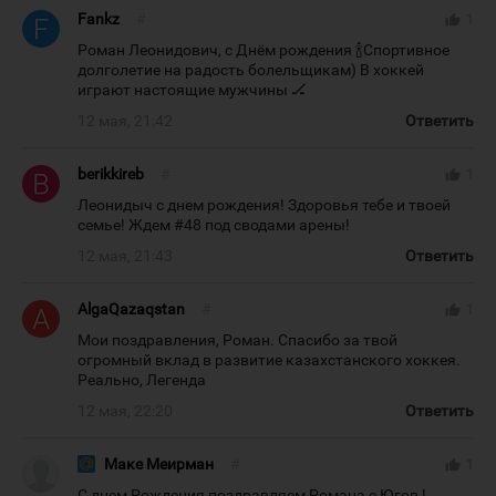
Fankz
#
thumb_up
1
Роман Леонидович, с Днём рождения 🍾Спортивное
долголетие на радость болельщикам) В хоккей
играют настоящие мужчины 🏒
12 мая, 21:42
Ответить
berikkireb
#
thumb_up
1
Леонидыч с днем рождения! Здоровья тебе и твоей
семье! Ждем #48 под сводами арены!
12 мая, 21:43
Ответить
AlgaQazaqstan
#
thumb_up
1
Мои поздравления, Роман. Спасибо за твой
огромный вклад в развитие казахстанского хоккея.
Реально, Легенда
12 мая, 22:20
Ответить
Маке Меирман
#
thumb_up
1
С днем Рождения поздравляем Романа с Югов !