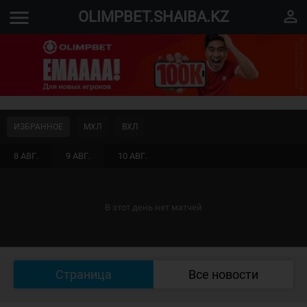
menu
perm_identity
OLIMPBET.SHAIBA.KZ
ИЗБРАННОЕ
МХЛ
ВХЛ
8 АВГ.
9 АВГ.
10 АВГ.
В этот день нет матчей
Страница
Все новости