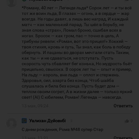
*Роману, 40 лет — Легенде льда* Сорок лет — и ты всё
тот же воин льда, В глазах — огонь, а в сердце — жар
всегда. Не годы давят, а лишь вес наград, И каждый
матч — как маленький парад. Ты шёл в борьбу, не
зная слова «страх», Ломал броню, сшибая всех в
ногах. Бросок — как гром, пас — точно в цель, А
трибуны ревели: «Роман, вот это прицел!» Хоккей —
твоя стихия, кровь и суть, Ты знал, как боль в победу
обернуть. И пацаны во дворах мечтали стать Таким,
как ты — и не сдаваться, не отступать. Пусть
скорость чуть сбавляет бег конька, Но мудрость бьёт
прицельно, свысока. В сорок лет ты — опыт и пример,
На льду — король, вне льда — оплот и стержень.
Здоровья, сил, азарта без конца, Чтоб шайба
слушалась и била без конца. Пусть будет дом —
теплом своим согрет, А в жизни далее — только яркий
свет! (AI) С юбилеем, Роман! Легенда — навсегда.
13 мая, 09:24
Ответить
Уалихан Дүйсенбі
#
thumb_up
0
С днем рождения, Рома №48 супер Стар
13 мая, 11:21
Ответить