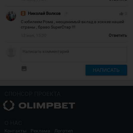
Николай Волков
#
thumb_up
0
С юбилеем Рома , неоценимый вклад в хоккее нашей
страны , браво SuperСтар !!!
13 мая, 15:30
Ответить
insert_photo
НАПИСАТЬ
СПОНСОР ПРОЕКТА
О НАС
Контакты
Реклама
Логотип