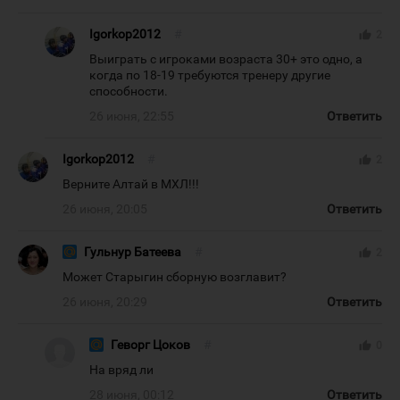
Igorkop2012
#
thumb_up
2
Выиграть с игроками возраста 30+ это одно, а
когда по 18-19 требуются тренеру другие
способности.
26 июня, 22:55
Ответить
Igorkop2012
#
thumb_up
2
Верните Алтай в МХЛ!!!
26 июня, 20:05
Ответить
Гульнур Батеева
#
thumb_up
2
Может Старыгин сборную возглавит?
26 июня, 20:29
Ответить
Геворг Цоков
#
thumb_up
0
На вряд ли
28 июня, 00:12
Ответить