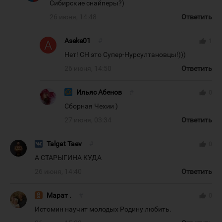
Сибирские снайперы?)
26 июня, 14:48
Ответить
Aseke01
#
thumb_up
1
Нет! СН это Супер-Нурсултановцы!)))
26 июня, 14:50
Ответить
Ильяс Абенов
#
thumb_up
0
Сборная Чехии )
27 июня, 03:34
Ответить
Talgat Taev
#
thumb_up
0
А СТАРЫГИНА КУДА
26 июня, 14:40
Ответить
Марат .
#
thumb_up
0
Истомин научит молодых Родину любить.