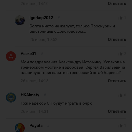
26 июня, 14:10
Ответить
Igorkop2012
#
thumb_up
1
Болта никто не жалует, только Проскурин и
Быстрянцев с дристовозом...
26 июня, 19:52
Ответить
Aseke01
#
thumb_up
2
Мои поздравления Александру Истомину! Успехов на
тренерском мостике и здоровья! Сергея Васильевича
планируют пригласить в тренерский штаб Барыса?
26 июня, 14:18
Ответить
HKAlmaty
#
thumb_up
0
Тож надеюсь СН будут играть в очрк
26 июня, 14:31
Ответить
Payats
#
thumb_up
1