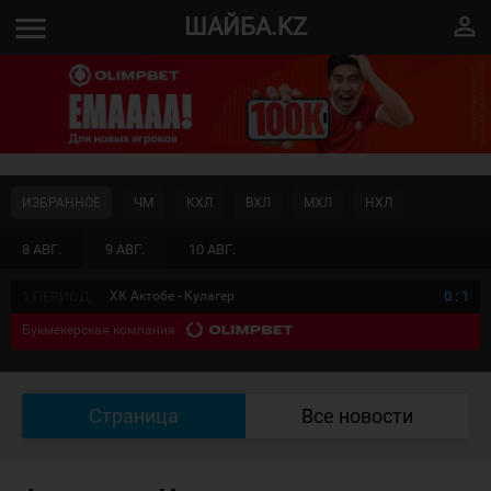
menu
perm_identity
ШАЙБА.KZ
ИЗБРАННОЕ
ЧМ
КХЛ
ВХЛ
МХЛ
НХЛ
8 АВГ.
9 АВГ.
10 АВГ.
1 ПЕРИОД
ХК Актобе - Кулагер
0
:
1
Букмекерская компания
Страница
Все новости