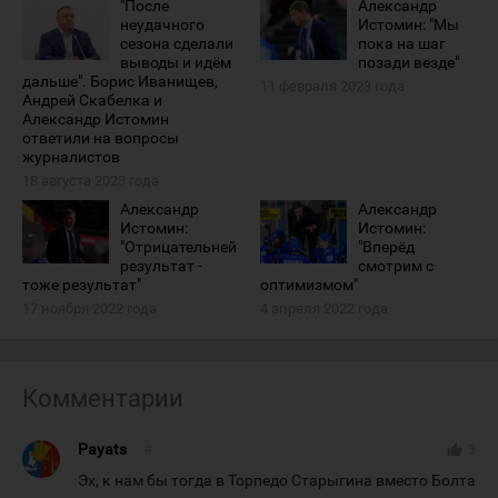
"После
Александр
неудачного
Истомин: "Мы
сезона сделали
пока на шаг
выводы и идём
позади везде"
дальше". Борис Иванищев,
11 февраля 2023 года
Андрей Скабелка и
Александр Истомин
ответили на вопросы
журналистов
18 августа 2023 года
Александр
Александр
Истомин:
Истомин:
"Отрицательней
"Вперёд
результат -
смотрим с
тоже результат"
оптимизмом"
17 ноября 2022 года
4 апреля 2022 года
Комментарии
Payats
#
thumb_up
3
Эх, к нам бы тогда в Торпедо Старыгина вместо Болта