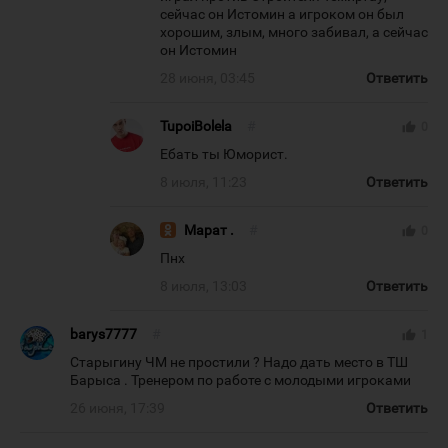
сейчас он Истомин а игроком он был
хорошим, злым, много забивал, а сейчас
он Истомин
28 июня, 03:45
Ответить
TupoiBolela
#
thumb_up
0
Ебать ты Юморист.
8 июля, 11:23
Ответить
Марат .
#
thumb_up
0
Пнх
8 июля, 13:03
Ответить
barys7777
#
thumb_up
1
Старыгину ЧМ не простили ? Надо дать место в ТШ
Барыса . Тренером по работе с молодыми игроками
26 июня, 17:39
Ответить