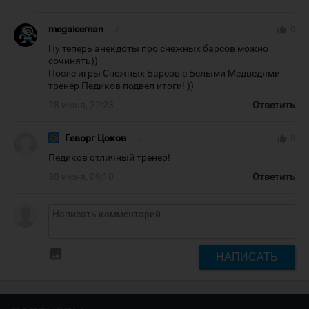
megaiceman
#
thumb_up
0
Ну теперь анекдоты про снежных барсов можно
сочинять))
После игры Снежных Барсов с Белыми Медведями
тренер Педиков подвел итоги! ))
28 июня, 22:23
Ответить
Геворг Цоков
#
thumb_up
0
Педиков отличный тренер!
30 июня, 09:10
Ответить
insert_photo
НАПИСАТЬ