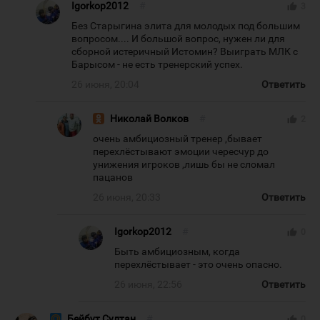
Igorkop2012
#
thumb_up
3
Без Старыгина элита для молодых под большим
вопросом.... И большой вопрос, нужен ли для
сборной истеричный Истомин? Выиграть МЛК с
Барысом - не есть тренерский успех.
26 июня, 20:04
Ответить
Николай Волков
#
thumb_up
2
очень амбициозный тренер ,бывает
перехлёстывают эмоции чересчур до
унижения игроков ,лишь бы не сломал
пацанов
26 июня, 20:33
Ответить
Igorkop2012
#
thumb_up
0
Быть амбициозным, когда
перехлёстывает - это очень опасно.
26 июня, 22:56
Ответить
Бейбут Султан
#
thumb_up
0