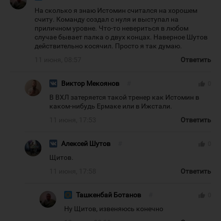
На сколько я знаю Истомин считался на хорошем
считу. Команду создал с нуля и выступал на
приличном уровне. Что-то невериться в любом
случае бывает палка о двух концах. Наверное Шутов
действительно косячил. Просто я так думаю.
11 июня, 08:57
Ответить
Виктор Мекоянов
#
thumb_up
0
В ВХЛ затеряется такой тренер как Истомин в
каком-нибудь Ермаке или в Ижстали.
11 июня, 17:53
Ответить
Алексей Шутов
#
thumb_up
0
Щитов.
11 июня, 17:58
Ответить
Ташкенбай Ботанов
#
thumb_up
0
Ну Щитов, извеняюсь конечно