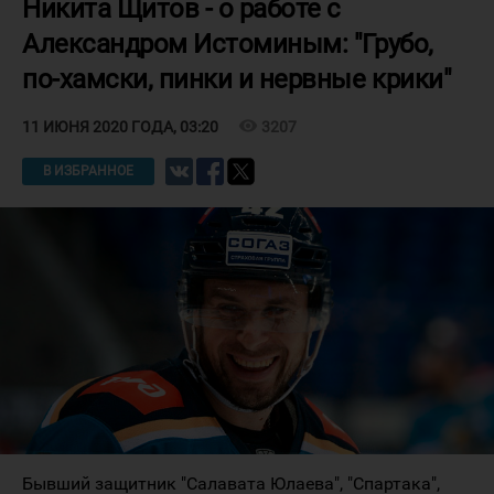
Никита Щитов - о работе с
Александром Истоминым: "Грубо,
по-хамски, пинки и нервные крики"
visibility
3207
11 ИЮНЯ 2020 ГОДА, 03:20
В ИЗБРАННОЕ
Бывший защитник "Салавата Юлаева", "Спартака",