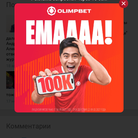
Похожие материалы
"После
Александр
неудачного
Истомин: "Мы
сезона сделали
пока на шаг
выводы и идём
позади везде"
дальше". Борис Иванищев,
11 февраля 2023 года
Андрей Скабелка и
Александр Истомин
ответили на вопросы
журналистов
18 августа 2023 года
Александр
Александр
Истомин:
Истомин:
"Отрицательней
"Вперёд
результат -
смотрим с
тоже результат"
оптимизмом"
17 ноября 2022 года
4 апреля 2022 года
Комментарии