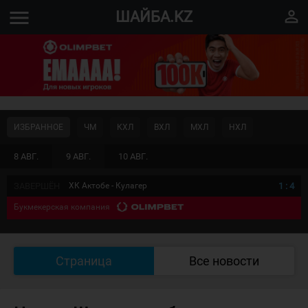
menu
perm_identity
ШАЙБА.KZ
ИЗБРАННОЕ
ЧМ
КХЛ
ВХЛ
МХЛ
НХЛ
8 АВГ.
9 АВГ.
10 АВГ.
ЗАВЕРШЁН
ХК Актобе - Кулагер
1
:
4
Букмекерская компания
Страница
Все новости