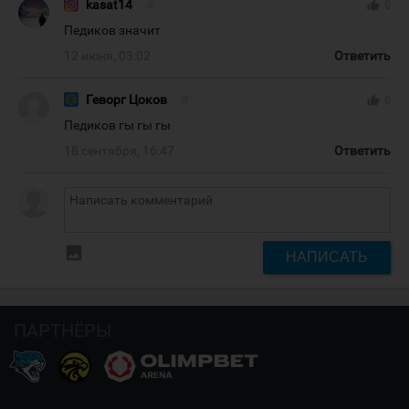
kasat14
#
thumb_up
0
Педиков значит
12 июня, 03:02
Ответить
Геворг Цоков
#
thumb_up
0
Педиков гы гы гы
18 сентября, 16:47
Ответить
insert_photo
НАПИСАТЬ
ПАРТНЁРЫ