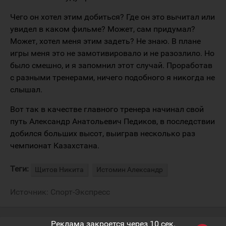
Чего он хотел этим добиться? Где он это вычитал или
увидел в каком фильме? Может, сам придумал?
Может, хотел меня этим задеть? Не знаю. В плане
игры меня это не замотивировало и не разозлило. Но
было смешно, и я запомнил этот случай. Проработав
с разными тренерами, ничего подобного я никогда не
слышал.
Вот так в качестве главного тренера начинал свой
путь Александр Анатольевич Педиков, в последствии
добился больших высот, выиграв несколько раз
чемпионат Казахстана.
Теги:
Щитов Никита
Истомин Александр
Источник:
Спорт-Экспресс
Реклама закроется через
9
сек.