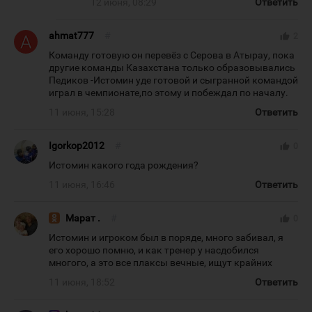
12 июня, 08:29
Ответить
ahmat777
#
thumb_up
2
Команду готовую он перевёз с Серова в Атырау, пока
другие команды Казахстана только образовывались
Педиков -Истомин уде готовой и сыгранной командой
играл в чемпионате,по этому и побеждал по началу.
11 июня, 15:28
Ответить
Igorkop2012
#
thumb_up
0
Истомин какого года рождения?
11 июня, 16:46
Ответить
Марат .
#
thumb_up
0
Истомин и игроком был в поряде, много забивал, я
его хорошо помню, и как тренер у насдобился
многого, а это все плаксы вечные, ищут крайних
11 июня, 18:52
Ответить