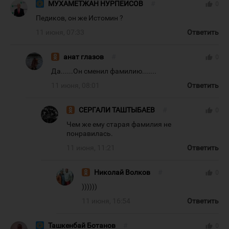
МУХАМЕТЖАН НУРПЕИСОВ
#
thumb_up
0
Педиков, он же Истомин ?
11 июня, 07:33
Ответить
анат глазов
#
thumb_up
0
Да......Он сменил фамилию.......
11 июня, 08:01
Ответить
СЕРГАЛИ ТАШТЫБАЕВ
#
thumb_up
0
Чем же ему старая фамилия не
понравилась.
11 июня, 11:21
Ответить
Николай Волков
#
thumb_up
0
))))))
11 июня, 16:54
Ответить
Ташкенбай Ботанов
#
thumb_up
0