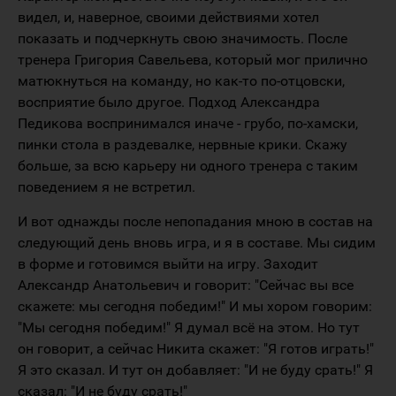
видел, и, наверное, своими действиями хотел
показать и подчеркнуть свою значимость. После
тренера Григория Савельева, который мог прилично
матюкнуться на команду, но как-то по-отцовски,
восприятие было другое. Подход Александра
Педикова воспринимался иначе - грубо, по-хамски,
пинки стола в раздевалке, нервные крики. Скажу
больше, за всю карьеру ни одного тренера с таким
поведением я не встретил.
И вот однажды после непопадания мною в состав на
следующий день вновь игра, и я в составе. Мы сидим
в форме и готовимся выйти на игру. Заходит
Александр Анатольевич и говорит: "Сейчас вы все
скажете: мы сегодня победим!" И мы хором говорим:
"Мы сегодня победим!" Я думал всё на этом. Но тут
он говорит, а сейчас Никита скажет: "Я готов играть!"
Я это сказал. И тут он добавляет: "И не буду срать!" Я
сказал: "И не буду срать!"