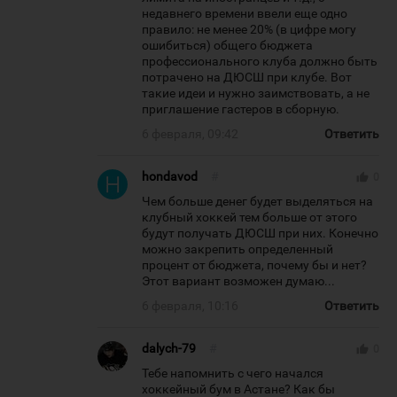
недавнего времени ввели еще одно
правило: не менее 20% (в цифре могу
ошибиться) общего бюджета
профессионального клуба должно быть
потрачено на ДЮСШ при клубе. Вот
такие идеи и нужно заимствовать, а не
приглашение гастеров в сборную.
6 февраля, 09:42
Ответить
hondavod
#
thumb_up
0
Чем больше денег будет выделяться на
клубный хоккей тем больше от этого
будут получать ДЮСШ при них. Конечно
можно закрепить определенный
процент от бюджета, почему бы и нет?
Этот вариант возможен думаю...
6 февраля, 10:16
Ответить
dalych-79
#
thumb_up
0
Тебе напомнить с чего начался
хоккейный бум в Астане? Как бы