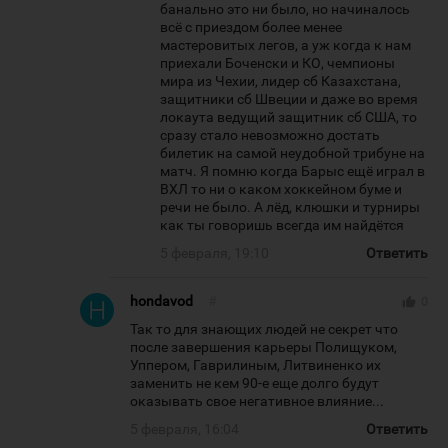
банально это ни было, но начиналось
всё с приездом более менее
мастеровитых легов, а уж когда к нам
приехали Боченски и КО, чемпионы
мира из Чехии, лидер сб Казахстана,
защитники сб Швеции и даже во время
локаута ведущий защитник сб США, то
сразу стало невозможно достать
билетик на самой неудобной трибуне на
матч. Я помню когда Барыс ещё играл в
ВХЛ то ни о каком хоккейном буме и
речи не было. А лёд, клюшки и турниры
как ты говоришь всегда им найдётся
5 февраля, 19:10
Ответить
hondavod
#
thumb_up
0
Так то для знающих людей не секрет что
после завершения карьеры Полищуком,
Уппером, Гаврилиным, Литвиненко их
заменить не кем 90-е еще долго будут
оказывать свое негативное влияние...
5 февраля, 16:04
Ответить