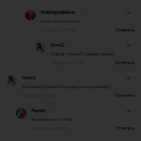
KaliningradMarat
#
thumb_up
0
если только виски
4 февраля, 17:44
Ответить
GromZ
#
thumb_up
0
Сидя в стакан?! Гудини прям)))
4 февраля, 17:50
Ответить
GromZ
#
thumb_up
0
И калинку плясать бородатым мужикам)))
4 февраля, 17:44
Ответить
Payats
#
thumb_up
0
И канкан на столе))
4 февраля, 17:48
Ответить