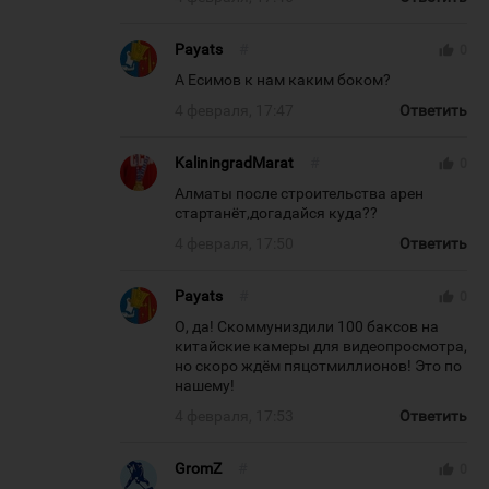
Payats
#
thumb_up
0
А Есимов к нам каким боком?
4 февраля, 17:47
Ответить
KaliningradMarat
#
thumb_up
0
Алматы после строительства арен
стартанёт,догадайся куда??
4 февраля, 17:50
Ответить
Payats
#
thumb_up
0
О, да! Скоммуниздили 100 баксов на
китайские камеры для видеопросмотра,
но скоро ждём пяцотмиллионов! Это по
нашему!
4 февраля, 17:53
Ответить
GromZ
#
thumb_up
0