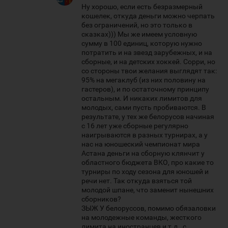
Ну хорошо, если есть безразмерный
кошелек, откуда деньги можно черпать
без ограничений, но это только в
сказках))) Мы же имеем условную
сумму в 100 единиц, которую нужно
потратить и на звезд зарубежных, и на
сборные, и на детских хоккей. Сорри, но
со стороны твои желания выглядят так:
95% на мегаклуб (из них половину на
гастеров), и по остаточному принципу
остальным. И никаких лимитов для
молодых, сами пусть пробиваются. В
результате, у тех же белорусов начиная
с 16 лет уже сборные регулярно
наигрываются в разных турнирах, а у
нас на юношеский чемпионат мира
Астана деньги на сборную клянчит у
областного бюджета ВКО, про какие то
турниры по ходу сезона для юношей и
речи нет. Так откуда взяться той
молодой шпане, что заменит нынешних
сборников?
ЗЫЖ У белоруссов, помимо обязаловки
на молодежные команды, жесткого
лимита на иностранцев и т.д., с