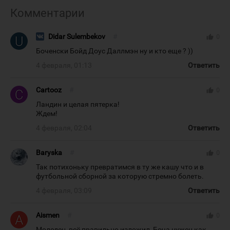
Комментарии
Didar Sulembekov
#
thumb_up
0
Боченски Бойд Доус Даллмэн ну и кто еще ? ))
4 февраля, 01:13
Ответить
Cartooz
#
thumb_up
0
Ландин и целая пятерка!
Ждем!
4 февраля, 02:04
Ответить
Baryska
#
thumb_up
0
Так потихоньку превратимся в ту же кашу что и в
футбольной сборной за которую стремно болеть.
4 февраля, 03:09
Ответить
Aismen
#
thumb_up
0
Молодец, всё правильно изложил, Боча нужен как