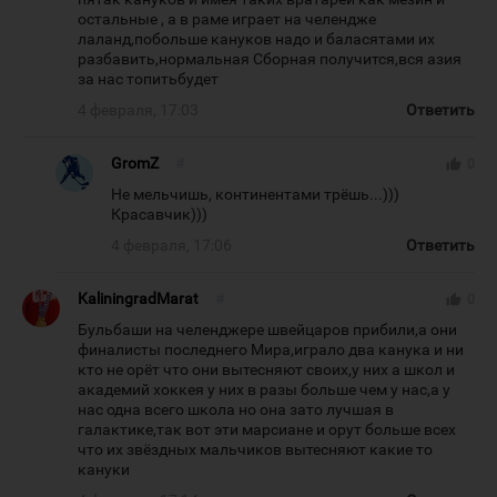
остальные , а в раме играет на челендже
лаланд,побольше кануков надо и баласятами их
разбавить,нормальная Сборная получится,вся азия
за нас топитьбудет
4 февраля, 17:03
Ответить
GromZ
#
thumb_up
0
Не мельчишь, континентами трёшь...)))
Красавчик)))
4 февраля, 17:06
Ответить
KaliningradMarat
#
thumb_up
0
Бульбаши на челенджере швейцаров прибили,а они
финалисты последнего Мира,играло два канука и ни
кто не орёт что они вытесняют своих,у них а школ и
академий хоккея у них в разы больше чем у нас,а у
нас одна всего школа но она зато лучшая в
галактике,так вот эти марсиане и орут больше всех
что их звёздных мальчиков вытесняют какие то
кануки