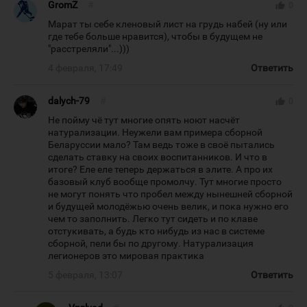
GromZ
#
thumb_up
0
Марат ты себе кленовый лист на грудь набей (ну или
где тебе больше нравится), чтобы в будущем не
"расстреляли"...)))
4 февраля, 17:49
Ответить
dalych-79
#
thumb_up
0
Не пойму чё тут многие опять ноют насчёт
натурализации. Неужели вам примера сборной
Беларуссии мало? Там ведь тоже в своё пытались
сделать ставку на своих воспитанников. И что в
итоге? Еле еле теперь держаться в элите. А про их
базовый клуб вообще промолчу. Тут многие просто
не могут понять что пробел между нынешней сборной
и будущей молодёжью очень велик, и пока нужно его
чем то заполнить. Легко тут сидеть и по клаве
отстукивать, а будь кто нибудь из нас в системе
сборной, пели бы по другому. Натурализация
легионеров это мировая практика
5 февраля, 13:07
Ответить