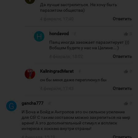
Да лучше застрелиться. Не хочу быть
паразитом общества)
4 февраля, 17:40
Ответить
hondavod
#
thumb_up
0
Паяц иногда заезжает паразитирует )))
Вобщем будете у нас на Целине... )
4 февраля, 18:02
Ответить
KaliningradMarat
#
thumb_up
0
он бы меня даже переплюнул бы
4 февраля, 17:43
Ответить
gancha777
#
thumb_up
0
И Боча и Бойд и Антропов это оч сильное усиление
для Сб! С таким составом можно закрепиться на мир
арене! А это дополнительный стимул и всплеск
интереса к хоккею внутри страны!
4 февраля, 15:19
Ответить