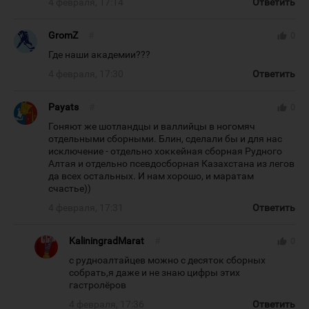
4 февраля, 17:14
Ответить
GromZ
#
thumb_up
0
Где наши академии???
4 февраля, 17:30
Ответить
Payats
#
thumb_up
0
Гоняют же шотландцы и валлийцы в ногомяч
отдельными сборными. Блин, сделали бы и для нас
исключение - отдельно хоккейная сборная Рудного
Алтая и отдельно псевдосборная Казахстана из легов
да всех остальных. И нам хорошо, и маратам
счастье))
4 февраля, 17:31
Ответить
KaliningradMarat
#
thumb_up
0
с рудноалтайцев можно с десяток сборных
собрать,я даже и не знаю цифры этих
гастролёров
4 февраля, 17:36
Ответить