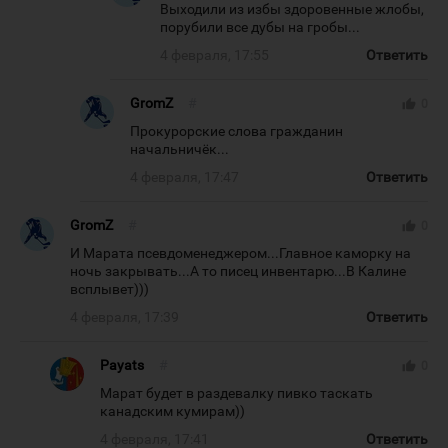
Выходили из избы здоровенные жлобы,
порубили все дубы на гробы...
4 февраля, 17:55
Ответить
GromZ
#
thumb_up
0
Прокурорские слова гражданин
начальничёк...
4 февраля, 17:47
Ответить
GromZ
#
thumb_up
0
И Марата псевдоменеджером...Главное каморку на
ночь закрывать...А то писец инвентарю...В Калине
всплывет)))
4 февраля, 17:39
Ответить
Payats
#
thumb_up
0
Марат будет в раздевалку пивко таскать
канадским кумирам))
4 февраля, 17:41
Ответить