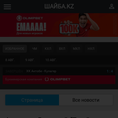
menu
perm_identity
ШАЙБА.KZ
ИЗБРАННОЕ
ЧМ
КХЛ
ВХЛ
МХЛ
НХЛ
8 АВГ.
9 АВГ.
10 АВГ.
ЗАВЕРШЁН
ХК Актобе - Кулагер
1
:
4
Букмекерская компания
Страница
Все новости