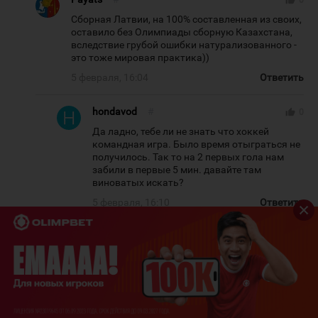
Сборная Латвии, на 100% составленная из своих,
оставило без Олимпиады сборную Казахстана,
вследствие грубой ошибки натурализованного -
это тоже мировая практика))
5 февраля, 16:04
Ответить
hondavod
#
thumb_up
0
Да ладно, тебе ли не знать что хоккей
командная игра. Было время отыграться не
получилось. Так то на 2 первых гола нам
забили в первые 5 мин. давайте там
виноватых искать?
5 февраля, 16:10
Ответить
Payats
#
thumb_up
0
Я не про поиск виноватых. Я про
мировую практику, что типа без легов
никто не обходится. Ничего подобного,
даже не беря гранды, пример - сборная
Латвии.