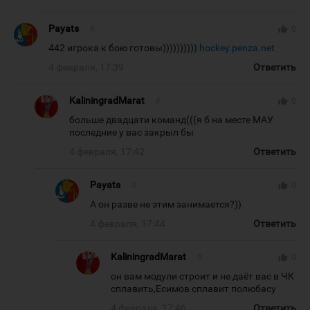
Payats
#
thumb_up
0
442 игрока к бою готовы))))))))))
hockey.penza.net
4 февраля, 17:39
Ответить
KaliningradMarat
#
thumb_up
0
больше двадцати команд(((я б на месте МАУ
последние у вас закрыл бы
4 февраля, 17:42
Ответить
Payats
#
thumb_up
0
А он разве не этим занимается?))
4 февраля, 17:44
Ответить
KaliningradMarat
#
thumb_up
0
он вам модули строит и не даёт вас в ЧК
сплавить,Есимов сплавит полюбасу
4 февраля, 17:46
Ответить