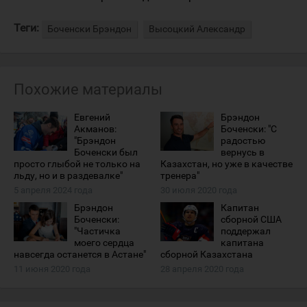
Теги:
Боченски Брэндон
Высоцкий Александр
Похожие материалы
Евгений
Брэндон
Акманов:
Боченски: "С
"Брэндон
радостью
Боченски был
вернусь в
просто глыбой не только на
Казахстан, но уже в качестве
льду, но и в раздевалке"
тренера"
5 апреля 2024 года
30 июля 2020 года
Брэндон
Капитан
Боченски :
сборной США
"Частичка
поддержал
моего сердца
капитана
навсегда останется в Астане"
сборной Казахстана
11 июня 2020 года
28 апреля 2020 года