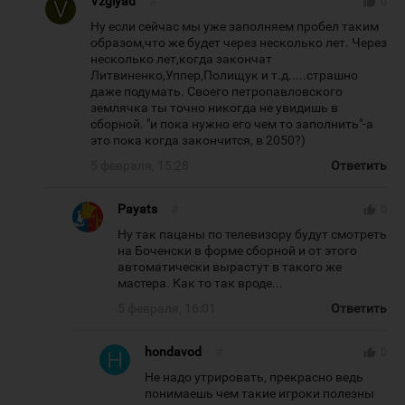
Vzglyad
#
thumb_up
0
Ну если сейчас мы уже заполняем пробел таким
образом,что же будет через несколько лет. Через
несколько лет,когда закончат
Литвиненко,Уппер,Полищук и т.д.....страшно
даже подумать. Своего петропавловского
землячка ты точно никогда не увидишь в
сборной. "и пока нужно его чем то заполнить"-а
это пока когда закончится, в 2050?)
5 февраля, 15:28
Ответить
Payats
#
thumb_up
0
Ну так пацаны по телевизору будут смотреть
на Боченски в форме сборной и от этого
автоматически вырастут в такого же
мастера. Как то так вроде...
5 февраля, 16:01
Ответить
hondavod
#
thumb_up
0
Не надо утрировать, прекрасно ведь
понимаешь чем такие игроки полезны