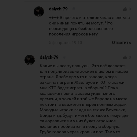
dalych-79
#
thumb_up
0
++++ Я про это и втолковываю людям, а
они никак понять не могут. Что
переходящего безболезненного
поколения игроков нету
5 февраля, 19:13
Ответить
dalych-79
#
thumb_up
0
Какие вы все тут зануды. Это всё делается
для популяризации хоккея в целом в нашей
стране. Я тебе про что и говорю, когда
закончат играть Жайлауов и КО то скажи
мне КТО будет играть в сборной? Пока
молодёжь поднатаскаем уйдёт много
времени, а хоккей в той же Европе на месте
не стоит, а движется вперёд полным ходом.
Молодые игроки глядя на тех же Боченски,
Бойда и тд, будут иметь большой стимул для
саморазвития и у них будет огромное
желание пробиватся в первую сборную.
Грубо говоря через кровь и пот. Так что