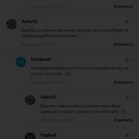
4 февраля, 14:05
Ответить
AdAs10
#
thumb_up
0
Ещё бы он балон катил на легов,и тех кто их берёт в
сборную,работая в Астане....
4 февраля, 15:14
Ответить
hondavod
#
thumb_up
0
Взгляд если работал в Астане тоже бы бочку не
катил на легов... )))
4 февраля, 16:46
Ответить
AdAs10
#
thumb_up
0
Дентон тоже ничего не писал пока был
здесь,но от этого лучше у нас не стало..)))
4 февраля, 16:53
Ответить
Vzglyad
#
thumb_up
0