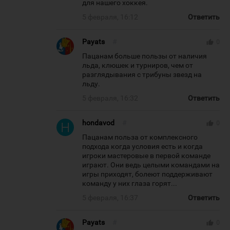
для нашего хоккея.
5 февраля, 16:12
Ответить
Payats
#
thumb_up
0
Пацанам больше пользы от наличия
льда, клюшек и турниров, чем от
разглядывания с трибуны звезд на
льду.
5 февраля, 16:32
Ответить
hondavod
#
thumb_up
0
Пацанам польза от комплексного
подхода когда условия есть и когда
игроки мастеровые в первой команде
играют. Они ведь целыми командами на
игры приходят, болеют поддерживают
команду у них глаза горят...
5 февраля, 16:37
Ответить
Payats
#
thumb_up
0