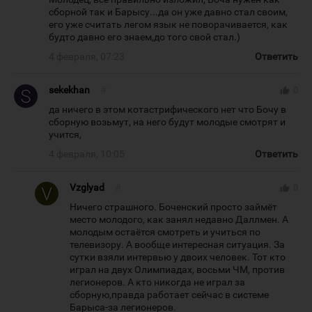
сборной так и Барысу...да он уже давно стал своим,
его уже считать легом язык не поворачивается, как
будто давно его знаем,до того свой стал.)
4 февраля, 07:23
Ответить
sekekhan
#
thumb_up
0
да ничего в этом котастрифического нет что Бочу в
сборную возьмут, на него будут молодые смотрят и
учится,
4 февраля, 10:05
Ответить
Vzglyad
#
thumb_up
0
Ничего страшного. Боченский просто займёт
место молодого, как занял недавно Даллмен. А
молодым остаётся смотреть и учиться по
телевизору. А вообще интересная ситуация. За
сутки взяли интервью у двоих человек. Тот кто
играл на двух Олимпиадах, восьми ЧМ, против
легионеров. А кто никогда не играл за
сборную,правда работает сейчас в системе
Барыса-за легионеров.