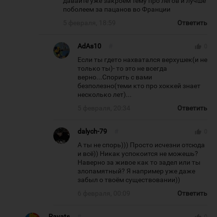
давайте уже закроем тему про легов и лучше
поболеем за пацанов во Франции
5 февраля, 18:59
Ответить
AdAs10
#
thumb_up
0
Если ты гдето нахватался верхушек(и не
только ты)- то это не всегда
верно...Спорить с вами
безполезно(теми кто про хоккей знает
несколько лет)...
5 февраля, 20:34
Ответить
dalych-79
#
thumb_up
0
А ты не спорь))) Просто исчезни отсюда
и всё)) Никак успокоится не можешь?
Наверно за живое как то задел или ты
злопамятный? Я например уже даже
забыл о твоём существовании))
6 февраля, 00:09
Ответить
Payats
#
thumb_up
0