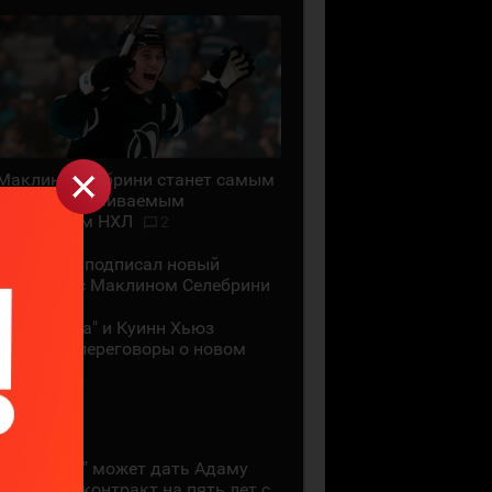
Маклин Селебрини станет самым
высокооплачиваемым
хоккеистом НХЛ
2
"Сан-Хосе" подписал новый
контракт с Маклином Селебрини
"Миннесота" и Куинн Хьюз
проведут переговоры о новом
контракте
28 ИЮЛЯ
"Коламбус" может дать Адаму
Фантилли контракт на пять лет с