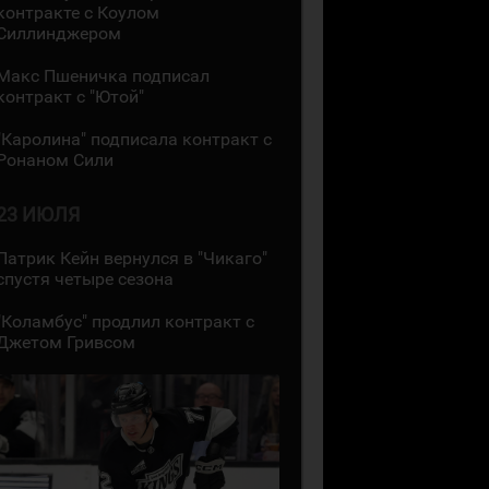
контракте с Коулом
Силлинджером
Макс Пшеничка подписал
контракт с "Ютой"
"Каролина" подписала контракт с
Ронаном Сили
23 ИЮЛЯ
Патрик Кейн вернулся в "Чикаго"
спустя четыре сезона
"Коламбус" продлил контракт с
Джетом Гривсом