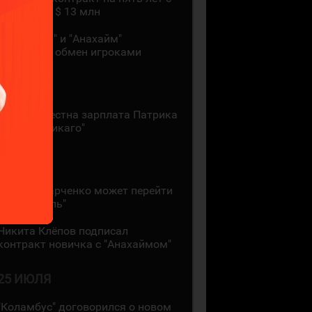
зарплатой $ 13 млн
"Монреаль" и "Анахайм"
произвели обмен игроками
27 ИЮЛЯ
Стала известна зарплата Патрика
Кейна в "Чикаго"
26 ИЮЛЯ
Кирилл Марченко может перейти
в "Монреаль"
Никита Клёпов подписал
контракт новичка с "Анахаймом"
25 ИЮЛЯ
"Коламбус" договорился о новом