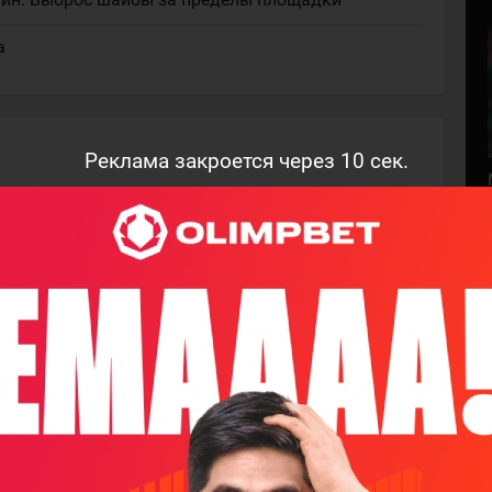
а
Реклама закроется через
9
сек.
м, кто оставит комментарий!
НАПИСАТЬ