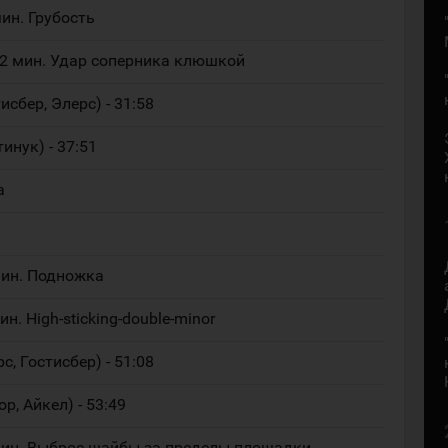
мин. Грубость
 2 мин. Удар соперника клюшкой
исбер, Элерс) - 31:58
тинук) - 37:51
а
мин. Подножка
н. High-sticking-double-minor
с, Гостисбер) - 51:08
р, Айкел) - 53:49
 мин. Выброс шайбы за пределы площадки