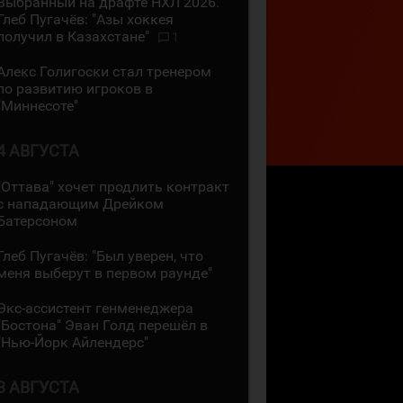
Выбранный на драфте НХЛ 2026.
Глеб Пугачёв: "Азы хоккея
получил в Казахстане"
1
Алекс Голигоски стал тренером
по развитию игроков в
"Миннесоте"
4 АВГУСТА
"Оттава" хочет продлить контракт
с нападающим Дрейком
Батерсоном
Глеб Пугачёв: "Был уверен, что
меня выберут в первом раунде"
Экс-ассистент генменеджера
"Бостона" Эван Голд перешёл в
"Нью-Йорк Айлендерс"
3 АВГУСТА