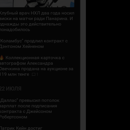
Клубный врач НХЛ два года носил
виски на матчи ради Панарина. И
однажды это действительно
понадобилось
"Коламбус" продлил контракт с
Дэнтоном Хейненом
Коллекционная карточка с
автографом Александра
Овечкина продана на аукционе за
119 млн тенге
1
22 ИЮЛЯ
"Даллас" превысил потолок
зарплат после подписания
контракта с Джейсоном
Робертсоном
Патрик Кейн достиг