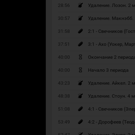
28:56
Удаление. Лозон. 2 
30:57
Удаление. Макнэбб.
31:58
2:1 - Свечников (Гост
37:51
3:1 - Ахо (Уокер, Мар
40:00
Окончание 2 период
40:00
Начало 3 периода
43:23
Удаление. Айкел. 2 
48:38
Удаление. Стоун. 4 ми
51:08
4:1 - Свечников (Элер
53:49
4:2 - Дорофеев (Теодо
57:47
Удаление. Элерс. 2