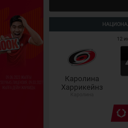
НАЦИОНА
12 и
Каролина
Харрикейнз
Каролина