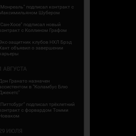
"Монреаль" подписал контракт с
Максимильяном Шубером
"Сан-Хосе" подписал новый
контракт с Коллином Графом
Экс-защитник клубов НХЛ Брэд
Хант объявил о завершении
карьеры
1 АВГУСТА
Дон Гранато назначен
ассистентом в "Коламбус Блю
Джекетс"
"Питтсбург" подписал трёхлетний
контракт с форвардом Томми
Новаком
29 ИЮЛЯ