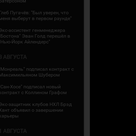
Батерсоном
Глеб Пугачёв: "Был уверен, что
меня выберут в первом раунде"
Экс-ассистент генменеджера
"Бостона" Эван Голд перешёл в
"Нью-Йорк Айлендерс"
3 АВГУСТА
"Монреаль" подписал контракт с
Максимильяном Шубером
"Сан-Хосе" подписал новый
контракт с Коллином Графом
Экс-защитник клубов НХЛ Брэд
Хант объявил о завершении
карьеры
1 АВГУСТА