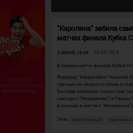
"Каролина" забила сам
матчах финала Кубка С
visibility
69
0
comment
3 ИЮНЯ, 13:44
В первом матче финала Кубка Стэн
Форвард "Харрикейнз" Николай Эл
третьим по скорости голом в ста
Быстрее забивали только Сид Сми
секунде с "Монреалем") и Реджи 
й секунде в матче с "Монреалем")
Теги:
Элерс Николай
Каролина Х