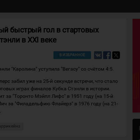
ый быстрый гол в стартовых
тэнли в XXI веке
В ИЗБРАННОЕ
ли "Каролина" уступила "Вегасу" со счётом 4:5.
ерс забил уже на 25-й секунде встречи, что стало
ртовых играх финалов Кубка Стэнли в истории.
т за "Торонто Мэйпл Лифс" в 1951 году (на 15-й
Лич за "Филадельфию Флайерз" в 1976 году (на 21-
.
аррикейнз