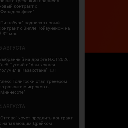
Никита Гребёнкин подписал
новый контракт с
"Филадельфией"
"Питтсбург" подписал новый
контракт с Вилле Койвуненом на
$ 32 млн
5 АВГУСТА
Выбранный на драфте НХЛ 2026.
Глеб Пугачёв: "Азы хоккея
получил в Казахстане"
1
Алекс Голигоски стал тренером
по развитию игроков в
"Миннесоте"
4 АВГУСТА
"Оттава" хочет продлить контракт
с нападающим Дрейком