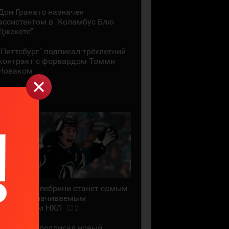
Дон Гранато назначен
ассистентом в "Коламбус Блю
Джекетс"
"Питтсбург" подписал трёхлетний
контракт с форвардом Томми
Новаком
29 ИЮЛЯ
Маклин Селебрини станет самым
высокооплачиваемым
хоккеистом НХЛ
2
"Сан-Хосе" подписал новый