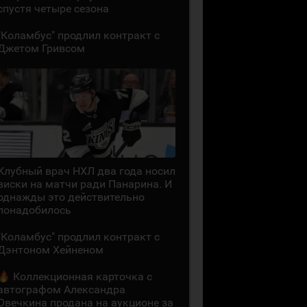
спустя четыре сезона
"Коламбус" продлил контракт с
Джетом Гривсом
Клубный врач НХЛ два года носил
виски на матчи ради Панарина. И
однажды это действительно
понадобилось
"Коламбус" продлил контракт с
Дэнтоном Хейненом
Коллекционная карточка с
автографом Александра
Овечкина продана на аукционе за