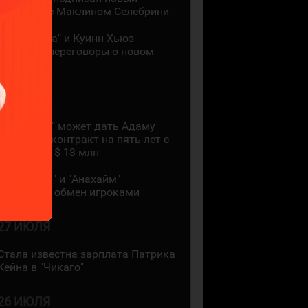
контракт с Маклином Селебрини
"Миннесота" и Куинн Хьюз
проведут переговоры о новом
контракте
28 ИЮЛЯ
"Коламбус" может дать Адаму
Фантилли контракт на пять лет с
зарплатой $ 13 млн
"Монреаль" и "Анахайм"
произвели обмен игроками
27 ИЮЛЯ
Стала известна зарплата Патрика
Кейна в "Чикаго"
26 ИЮЛЯ