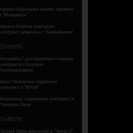
Кирилл Марченко может перейти
в "Монреаль"
Никита Клёпов подписал
контракт новичка с "Анахаймом"
25 ИЮЛЯ
"Коламбус" договорился о новом
контракте с Коулом
Силлинджером
Макс Пшеничка подписал
контракт с "Ютой"
"Каролина" подписала контракт с
Ронаном Сили
23 ИЮЛЯ
Патрик Кейн вернулся в "Чикаго"