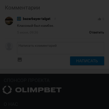
Комментарии
bazarbayev talgat
#
thumb_up
0
Классный был камбэк.
5 июня, 09:36
Ответить
insert_photo
НАПИСАТЬ
СПОНСОР ПРОЕКТА
О НАС