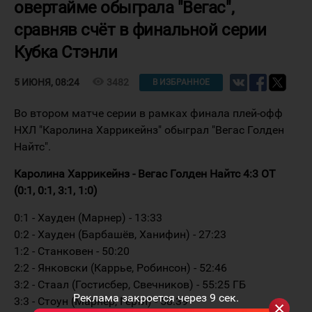
овертайме обыграла "Вегас",
сравняв счёт в финальной серии
Кубка Стэнли
visibility
3482
5 ИЮНЯ, 08:24
В ИЗБРАННОЕ
Во втором матче серии в рамках финала плей-офф
НХЛ "Каролина Харрикейнз" обыграл "Вегас Голден
Найтс".
Каролина Харрикейнз - Вегас Голден Найтс 4:3 ОТ
(0:1, 0:1, 3:1, 1:0)
0:1 - Хауден (Марнер) - 13:33
0:2 - Хауден (Барбашёв, Ханифин) - 27:23
1:2 - Станковен - 50:20
2:2 - Янковски (Каррье, Робинсон) - 52:46
3:2 - Стаал (Гостисбер, Свечников) - 55:25 ГБ
Реклама закроется через
9
сек.
3:3 - Стоун (Марнер, Гертл) - 58:39