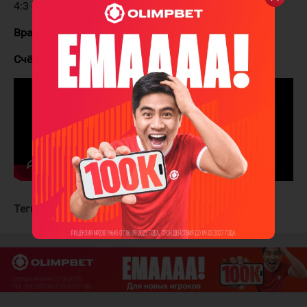
4:3 - Джарвис (Гостисбер, Ахо) - 63:56 ГБ
Вратари:
Андерсен - Харт
Счёт в серии:
Каролина - Вегас 1:1 (4:5, 4:3 ОТ)
Теги:
Каролина Харрикейнз
Вегас Голден Найтс