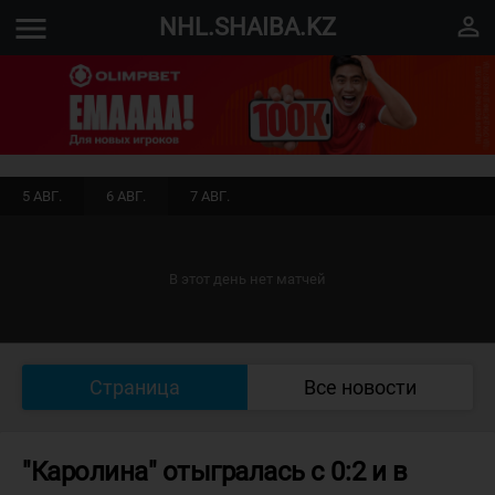
menu
perm_identity
NHL.SHAIBA.KZ
5 АВГ.
6 АВГ.
7 АВГ.
В этот день нет матчей
Страница
Все новости
"Каролина" отыгралась с 0:2 и в