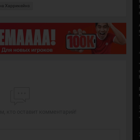
на Харрикейнз
м, кто оставит комментарий!