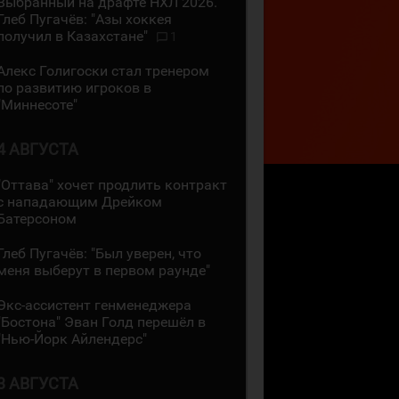
Выбранный на драфте НХЛ 2026.
Глеб Пугачёв: "Азы хоккея
получил в Казахстане"
1
Алекс Голигоски стал тренером
по развитию игроков в
"Миннесоте"
4 АВГУСТА
"Оттава" хочет продлить контракт
с нападающим Дрейком
Батерсоном
Глеб Пугачёв: "Был уверен, что
меня выберут в первом раунде"
Экс-ассистент генменеджера
"Бостона" Эван Голд перешёл в
"Нью-Йорк Айлендерс"
3 АВГУСТА