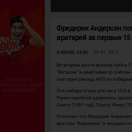
Фредерик Андерсен по
вратарей за первые 15
visibility
41
0
comment
5 ИЮНЯ, 14:39
Во втором матче финала Кубка С
"Вегасом" в овертайме со счётом
повторил рекорд НХЛ по победам
Эта победа стала для него 13-й 
Ранее подобное удавалось сделат
Смиту (1981 год), Гранту Фюру (1
Отметим, что Фредерик Андерсен 
вратаря "Каролины" в текущем п