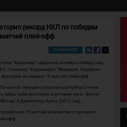
вторил рекорд НХЛ по победам
 матчей плей-офф
В ИЗБРАННОЕ
тэнли "Каролина" одержала волевую победу над
 4:3. Голкипер "Харрикейнз" Фредерик Андерсен
 вратарей за первые 15 матчей плей-офф.
в 15 матчах текущего розыгрыша Кубка Стэнли.
ь лишь трём вратарям в истории лиги - Билли
988 год) и Джонатану Куику (2012 год).
провёл все 15 матчей в качестве стартового
лей-офф.