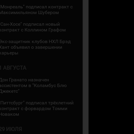
"Монреаль" подписал контракт с
Максимильяном Шубером
"Сан-Хосе" подписал новый
контракт с Коллином Графом
Экс-защитник клубов НХЛ Брэд
Хант объявил о завершении
карьеры
1 АВГУСТА
Дон Гранато назначен
ассистентом в "Коламбус Блю
Джекетс"
"Питтсбург" подписал трёхлетний
контракт с форвардом Томми
Новаком
29 ИЮЛЯ