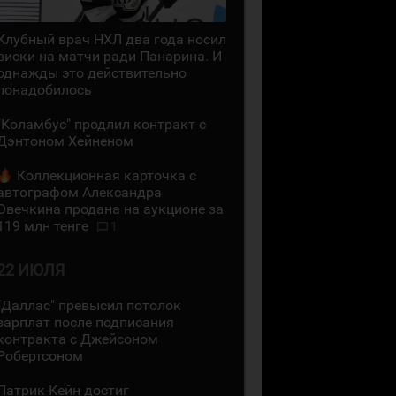
Клубный врач НХЛ два года носил
виски на матчи ради Панарина. И
однажды это действительно
понадобилось
"Коламбус" продлил контракт с
Дэнтоном Хейненом
Коллекционная карточка с
автографом Александра
Овечкина продана на аукционе за
119 млн тенге
1
22 ИЮЛЯ
"Даллас" превысил потолок
зарплат после подписания
контракта с Джейсоном
Робертсоном
Патрик Кейн достиг