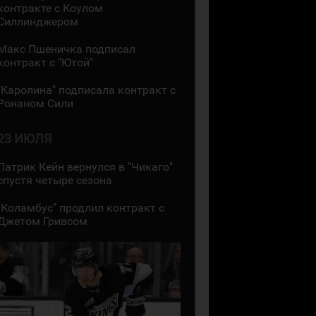
контракте с Коулом
Силлинджером
Макс Пшеничка подписал
контракт с "Ютой"
"Каролина" подписала контракт с
Ронаном Сили
23 ИЮЛЯ
Патрик Кейн вернулся в "Чикаго"
спустя четыре сезона
"Коламбус" продлил контракт с
Джетом Гривсом