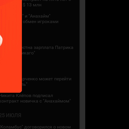
зарплатой $ 13 млн
"Монреаль" и "Анахайм"
произвели обмен игроками
27 ИЮЛЯ
Стала известна зарплата Патрика
Кейна в "Чикаго"
26 ИЮЛЯ
Кирилл Марченко может перейти
в "Монреаль"
Никита Клёпов подписал
контракт новичка с "Анахаймом"
25 ИЮЛЯ
"Коламбус" договорился о новом