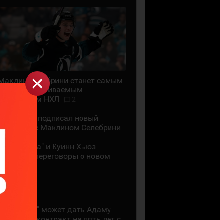
Маклин Селебрини станет самым
высокооплачиваемым
хоккеистом НХЛ
2
"Сан-Хосе" подписал новый
контракт с Маклином Селебрини
"Миннесота" и Куинн Хьюз
проведут переговоры о новом
контракте
28 ИЮЛЯ
"Коламбус" может дать Адаму
Фантилли контракт на пять лет с