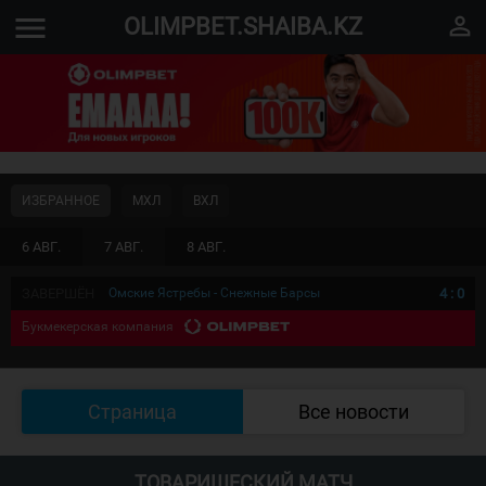
menu
perm_identity
OLIMPBET.SHAIBA.KZ
ИЗБРАННОЕ
МХЛ
ВХЛ
6 АВГ.
7 АВГ.
8 АВГ.
ЗАВЕРШЁН
Омские Ястребы - Снежные Барсы
4
:
0
Букмекерская компания
Страница
Все новости
ТОВАРИЩЕСКИЙ МАТЧ