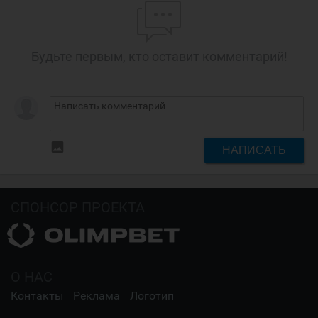
Будьте первым, кто оставит комментарий!
insert_photo
НАПИСАТЬ
СПОНСОР ПРОЕКТА
О НАС
Контакты
Реклама
Логотип