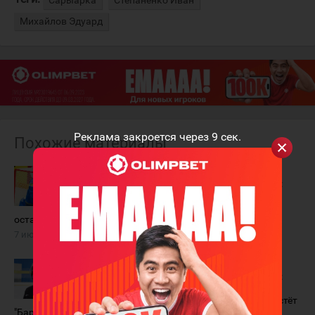
Сарыарка
Степаненко Иван
Михайлов Эдуард
Реклама закроется через
9
сек.
Похожие материалы
Иван
Иван
Степаненко не
Степаненко:
перешёл в
"Сыграть на
"Барыс" и
чемпионате
остаётся в "Бейбарысе"
мира - это праздник для
любого хоккеиста"
7 июля 2021 года
25 мая 2021 года
Иван
Иван
Степаненко:
Степаненко:
Засиделся в
"Молодежь
системе
быстрее растёт
"Барыса" уже шестой год,
в МХЛ"