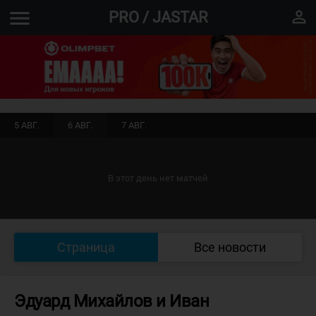
menu
perm_identity
PRO / JASTAR
5 АВГ.
6 АВГ.
7 АВГ.
В этот день нет матчей
Страница
Все новости
Эдуард Михайлов и Иван