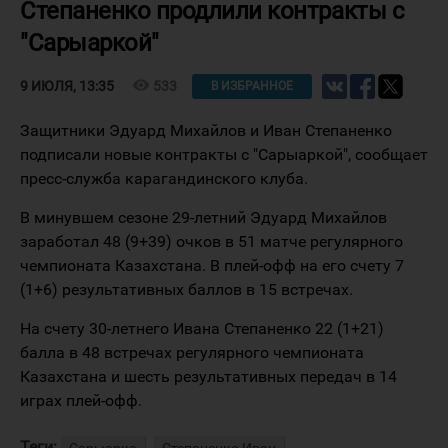
Степаненко продлили контракты с
"Сарыаркой"
visibility
533
9 ИЮЛЯ, 13:35
В ИЗБРАННОЕ
Защитники Эдуард Михайлов и Иван Степаненко
подписали новые контракты с "Сарыаркой", сообщает
пресс-служба карагандинского клуба.
В минувшем сезоне 29-летний Эдуард Михайлов
заработал 48 (9+39) очков в 51 матче регулярного
чемпионата Казахстана. В плей-офф на его счету 7
(1+6) результативных баллов в 15 встречах.
На счету 30-летнего Ивана Степаненко 22 (1+21)
балла в 48 встречах регулярного чемпионата
Казахстана и шесть результативных передач в 14
играх плей-офф.
Теги: