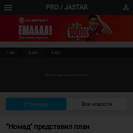
menu
perm_identity
PRO / JASTAR
7 АВГ.
8 АВГ.
9 АВГ.
В этот день нет матчей
Страница
Все новости
"Номад" представил план