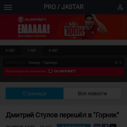
menu
perm_identity
PRO / JASTAR
6 АВГ.
7 АВГ.
8 АВГ.
ЗАВЕРШЁН
Номад - Торпедо
0
:
2
Букмекерская компания
Страница
Все новости
Дмитрий Стулов перешёл в "Горняк"
visibility