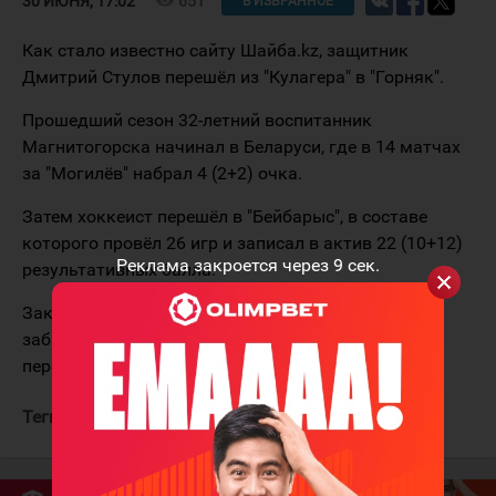
651
30 ИЮНЯ, 17:02
В ИЗБРАННОЕ
Как стало известно сайту Шайба.kz, защитник
Дмитрий Стулов перешёл из "Кулагера" в "Горняк".
Прошедший сезон 32-летний воспитанник
Магнитогорска начинал в Беларуси, где в 14 матчах
за "Могилёв" набрал 4 (2+2) очка.
Затем хоккеист перешёл в "Бейбарыс", в составе
которого провёл 26 игр и записал в актив 22 (10+12)
Реклама закроется через
9
сек.
результативных балла.
Заканчивал сезон в "Кулагере", где в 16 матчах он
забросил две шайбы и сделал 4 результативные
передачи.
Теги:
Стулов Дмитрий
Горняк