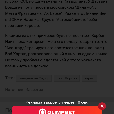
клубах КХЛ, когда уезжали из Казахстана. У Дастина
Бойда не получилось в московском "Динамо", у
Мэтта Фрэттина - в "Ак Барсе". Разве что Линден Вей
в ЦСКА и Найджел Доус в "Автомобилисте" себя
проявили хорошо.
К каким из этих примеров будет относиться Корбэн
Найт, покажет время. Но в его пользу говорит то, что
"Авангард" тренирует его соотечественник канадец
Боб Хартли, разговаривающий с ним на одном языке.
Поэтому проблем с адаптацией у этого хоккеиста
возникнуть не должно.
Теги:
Канарейкин Фёдор
Найт Корбэн
Барыс
Источник:
Известия
Реклама закроется через
10
сек.
Похожие материалы