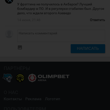
У фрэттина не получилось в Акбарсе? Лучший
бомбардир в ПО. И в регулярке стабилен был. Другое
дело, что ждали второго Азеведо
14 июня, 21:46
Ответить
insert_photo
НАПИСАТЬ
ПАРТНЁРЫ
О НАС
Контакты
Реклама
Логотип
ПОЛЬЗОВАТЕЛЯМ