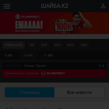
menu
perm_identity
ШАЙБА.KZ
ИЗБРАННОЕ
ЧМ
КХЛ
ВХЛ
МХЛ
НХЛ
9 АВГ.
10 АВГ.
11 АВГ.
10/08 14:00
Номад - Горняк
0
:
0
Букмекерская компания
Страница
Все новости