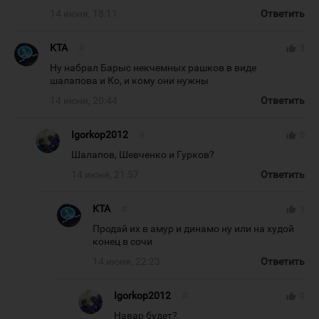
14 июня, 18:11
Ответить
KTA
#
thumb_up
3
Ну набрал Барыс некчемных рашков в виде
шалапова и Ко, и кому они нужны
14 июня, 20:44
Ответить
Igorkop2012
#
thumb_up
0
Шалапов, Шевченко и Гурков?
14 июня, 21:57
Ответить
KTA
#
thumb_up
1
Продай их в амур и динамо ну или на худой
конец в сочи
14 июня, 22:23
Ответить
Igorkop2012
#
thumb_up
0
Навар будет?