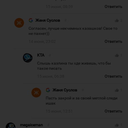
15 июня, 08:59
Ответить
Женя Суслов
#
thumb_up
2
Согласен, лучше некчемных казашков! Свое то
не пахнет))
14 июня, 23:02
Ответить
KTA
#
thumb_up
1
Слышь казлина ты хде живешь, что бы
такое писать
15 июня, 06:38
Ответить
Женя Суслов
#
thumb_up
1
Пасть закрой и за своей метлой следи
ишак
15 июня, 12:51
Ответить
megaiceman
#
thumb_up
1