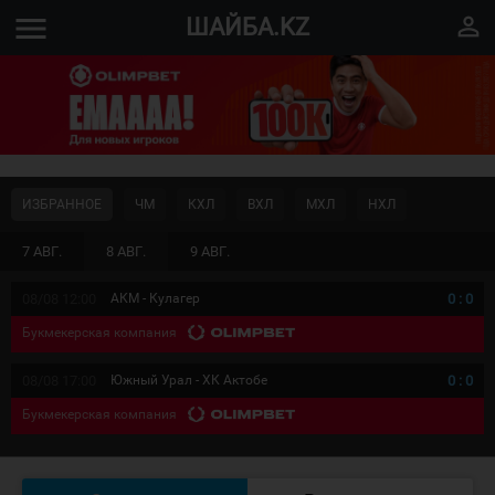
menu
perm_identity
ШАЙБА.KZ
ИЗБРАННОЕ
ЧМ
КХЛ
ВХЛ
МХЛ
НХЛ
7 АВГ.
8 АВГ.
9 АВГ.
08/08 12:00
АКМ - Кулагер
0
:
0
Букмекерская компания
08/08 17:00
Южный Урал - ХК Актобе
0
:
0
Букмекерская компания