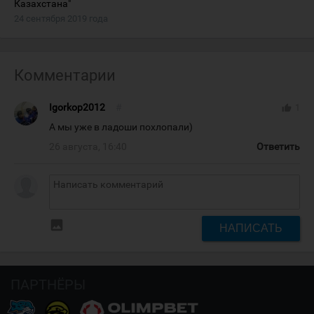
Казахстана"
24 сентября 2019 года
Комментарии
Igorkop2012
#
thumb_up
1
А мы уже в ладоши похлопали)
26 августа, 16:40
Ответить
insert_photo
НАПИСАТЬ
ПАРТНЁРЫ