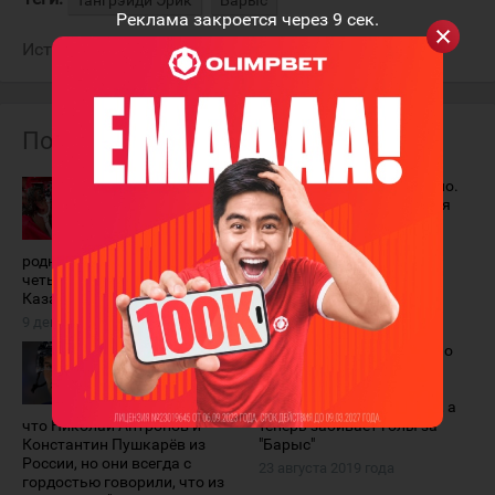
Тангрэйди Эрик
Барыс
Реклама закроется через
8
сек.
Источник:
Vesti.kz
Похожие материалы
Эрик
Слабое звено.
Тангрэйди:
Удручающая
"Счастлив
статистика
вернуться в
легионеров
родную Америку после
"Барыса"
четырёх тяжёлых месяцев в
24 ноября 2019 года
Казахстане"
9 декабря 2019 года
Эрик
Безжалостно
Тангрэйди: "За
громил
океаном
сборную
многие думали,
Казахстана, а
что Николай Антропов и
теперь забивает голы за
Константин Пушкарёв из
"Барыс"
России, но они всегда с
23 августа 2019 года
гордостью говорили, что из