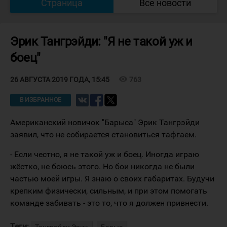
Страница
Все новости
Эрик Тангрэйди: "Я не такой уж и
боец"
visibility
763
26 АВГУСТА 2019 ГОДА, 15:45
В ИЗБРАННОЕ
Американский новичок "Барыса" Эрик Тангрэйди
заявил, что не собирается становиться тафгаем.
- Если честно, я не такой уж и боец. Иногда играю
жёстко, не боюсь этого. Но бои никогда не были
частью моей игры. Я знаю о своих габаритах. Будучи
крепким физически, сильным, и при этом помогать
команде забивать - это то, что я должен привнести.
Теги: