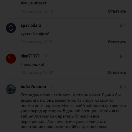
лучше играет
19 августа, 18:10
Ответить
spavlodara
#
thumb_up
1
тухлый тафгай
19 августа, 19:01
Ответить
oleg71171
#
thumb_up
1
Неваляшка!
19 августа, 19:02
Ответить
buller7astana
#
thumb_up
4
Его задача голы забивать.А это он умеет.Лучше бы
видео его голов разместили.На спорт.кз можно
посмотреть нарезку.Много шайб забросил находясь в
упор перед вратарем.В данной позиции не каждый
забьет,потому как вратарь близко и все
перекрывает.А он очень искусно с близкого
расстояния поднимает шайбу над вратарем.