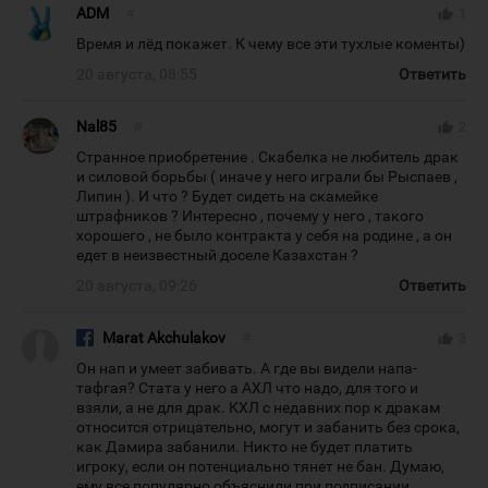
ADM
#
thumb_up
1
Время и лёд покажет. К чему все эти тухлые коменты)
20 августа, 08:55
Ответить
Nal85
#
thumb_up
2
Странное приобретение . Скабелка не любитель драк
и силовой борьбы ( иначе у него играли бы Рыспаев ,
Липин ). И что ? Будет сидеть на скамейке
штрафников ? Интересно , почему у него , такого
хорошего , не было контракта у себя на родине , а он
едет в неизвестный доселе Казахстан ?
20 августа, 09:26
Ответить
Marat Akchulakov
#
thumb_up
3
Он нап и умеет забивать. А где вы видели напа-
тафгая? Стата у него а АХЛ что надо, для того и
взяли, а не для драк. КХЛ с недавних пор к дракам
относится отрицательно, могут и забанить без срока,
как Дамира забанили. Никто не будет платить
игроку, если он потенциально тянет не бан. Думаю,
ему все популярно объяснили при подписании