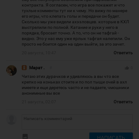
контракта. Я согласен, что игра все покажет и что
тухлые комменты тут ни к чему. Но вижу по манере
его игры, что клепать голы и передачи он будет.
Сколько мы уже видели ахээловцев. которые в КХЛ
выстрелили по полной. Катание и руки у него в
порядке, бросает точно. А то, что он не тафгай -
видно. Это у нас ему уже ярлык тафгая налепили. Он
просто не боится один на один выйти, за это зачет.
20 августа, 10:47
Ответить
Марат .
#
thumb_up
0
Читаю этих дурачков и удивляюсь а вы что все
крепко на коньках стоите и по пол тыщи очей в ахл
имеете и еще деретесь часто и не падаете, чмошники
анонимные вы все
21 августа, 02:07
Ответить
insert_photo
НАПИСАТЬ