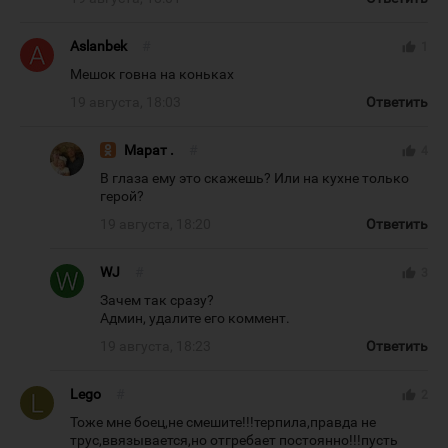
Aslanbek
#
thumb_up
1
Мешок говна на коньках
19 августа, 18:03
Ответить
Марат .
#
thumb_up
4
В глаза ему это скажешь? Или на кухне только
герой?
19 августа, 18:20
Ответить
WJ
#
thumb_up
3
Зачем так сразу?
Админ, удалите его коммент.
19 августа, 18:23
Ответить
Lego
#
thumb_up
2
Тоже мне боец,не смешите!!!терпила,правда не
трус,ввязывается,но отгребает постоянно!!!пусть