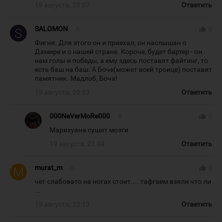
19 августа, 20:07
Ответить
SALOMON
#
thumb_up
0
Фигня. Для этого он и приехал, он наслышан о
Дамире и о нашей стране. Короче, будет бартер - он
нам голы и победы, а ему здесь поставят файтинг, то
есть баш на баш. А Боче(может всей троице) поставят
памятник. Мадлоб, Боча!
19 августа, 20:33
Ответить
000NeVerMoRe000
#
thumb_up
0
Марихуана сушит мозги
19 августа, 21:44
Ответить
murat_m
#
thumb_up
0
чет слабовато на ногах стоит.... тафгаем взяли что ли
...
19 августа, 23:13
Ответить