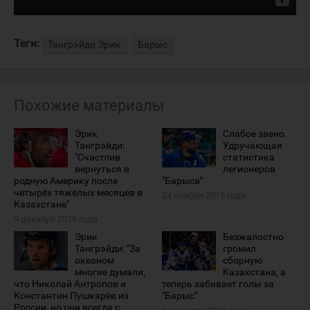
Теги:
Тангрэйди Эрик
Барыс
Похожие материалы
Эрик
Слабое звено.
Тангрэйди:
Удручающая
"Счастлив
статистика
вернуться в
легионеров
родную Америку после
"Барыса"
четырёх тяжёлых месяцев в
24 ноября 2019 года
Казахстане"
9 декабря 2019 года
Эрик
Безжалостно
Тангрэйди: "За
громил
океаном
сборную
многие думали,
Казахстана, а
что Николай Антропов и
теперь забивает голы за
Константин Пушкарёв из
"Барыс"
России, но они всегда с