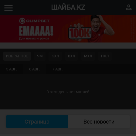
menu
perm_identity
ШАЙБА.KZ
ИЗБРАННОЕ
ЧМ
КХЛ
ВХЛ
МХЛ
НХЛ
5 АВГ.
6 АВГ.
7 АВГ.
В этот день нет матчей
Страница
Все новости