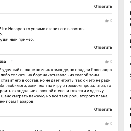
Ответить
thumb_up
0
 Что Назаров то упрямо ставит его в состав.
о.
еудачный пример.
Ответить
ева
#
thumb_up
0
 удачный в плане помочь команде, но вряд ли Ялосваара
-либо толкать на борт накатываясь из слепой зоны.
 ставит его в состав, но не даёт играть, так он это не ради
ебя любимого, если план на игру с треском провалится, то
роить скандальчик, разной степени тяжести и здесь у
шанс сыграть важную, но всё-таки роль второго плана,
лнит сам Назаров.
Ответить
thumb_up
0