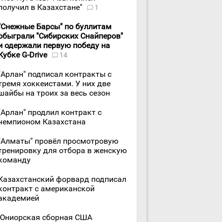
получил в Казахстане"
1
"Снежные Барсы" по буллитам
обыграли "Сибирских Снайперов"
и одержали первую победу на
Кубке G-Drive
14
"Арлан" подписал контракты с
тремя хоккеистами. У них две
шайбы на троих за весь сезон
"Арлан" продлил контракт с
чемпионом Казахстана
"Алматы" провёл просмотровую
тренировку для отбора в женскую
команду
Казахстанский форвард подписал
контракт с американской
академией
Юниорская сборная США