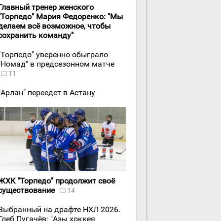
Главный тренер женского
"Торпедо" Мария Федоренко: "Мы
делаем всё возможное, чтобы
сохранить команду"
"Торпедо" уверенно обыграло
"Номад" в предсезонном матче
11
"Арлан" переедет в Астану
ЖХК "Торпедо" продолжит своё
существование
14
Выбранный на драфте НХЛ 2026.
Глеб Пугачёв: "Азы хоккея