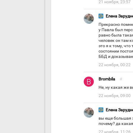
21 ноября, 23:57
Елена Зарудн
Прекрасно помню 
у Павла был перс
равно была така
человек он там к
это я к тому, чт
состоянии постоя
ББД и доказываю
22 ноября, 00:22
Brombila
#
Не, ну какая же в
22 ноября, 09:00
Елена Зарудн
вы еще большая з
почему? да какая 
22 ноября, 11:26