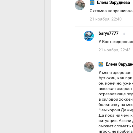
Елена Заруднева
Охтамаа напрашивался
21 ноября, 22:40
barys7777
#
У Вас нездорова
21 ноября, 22:43
Елена Зарудн
У меня здоровая
Артюхин, как при
он, конечно, уже 
высокая скорость
отрезвляюще под
в силовой хоккей
больничку на мес
Чем хорош Дами
Да пока ни чем, 
ситуации. А если
сможет сломать 
игрок, не прибега