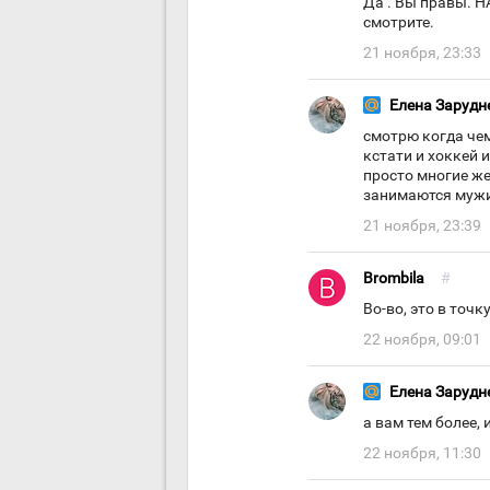
Да . Вы правы. Н
смотрите.
21 ноября, 23:33
Елена Зарудн
смотрю когда чем
кстати и хоккей 
просто многие же
занимаются муж
21 ноября, 23:39
Brombila
#
Во-во, это в точк
22 ноября, 09:01
Елена Зарудн
а вам тем более, и
22 ноября, 11:30