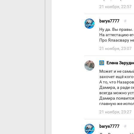
21 ноября, 22:57
barys7777
#
Ну да. Вы правы.
На аттестацию ег
Про Ялаасвару н
21 ноября, 23:07
Елена Зарудн
Может и не самый
захочет ещё кого
А то, что Назаров
Дамира, а ради с
всегда можно уст
Дамира появится 
главную же испо
21 ноября, 23:27
barys7777
#