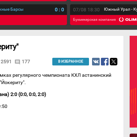
ежные Барсы
0
:
0
07/08 18:30
Южный Урал - К
Букмекерская компания
ериту"
2591
177
comment
В ИЗБРАННОЕ
амках регулярного чемпионата КХЛ астанинский
"Йокериту".
) 2:0 (0:0, 0:0, 2:0)
9:50