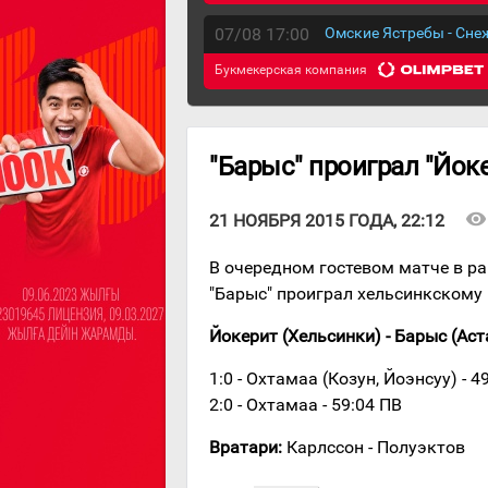
07/08 17:00
Омские Ястребы - Сн
Букмекерская компания
"Барыс" проиграл "Йок
visibility
21 НОЯБРЯ 2015 ГОДА, 22:12
В очередном гостевом матче в р
"Барыс" проиграл хельсинкскому 
Йокерит (Хельсинки) - Барыс (Астана
1:0 - Охтамаа (Козун, Йоэнсуу) - 4
2:0 - Охтамаа - 59:04 ПВ
Вратари:
Карлссон - Полуэктов