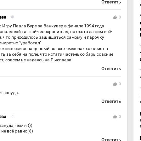
Ответить
ева
#
thumb_up
0
Игру Павла Буре за Ванкувер в финале 1994 года
ональный тафгай-телохранитель, но охота за ним всё-
я, что приходилось защищаться самому и парочку
онкретно "уработал"
о технически оснащенный во всех смыслах хоккеист в
ть за себя на поле, что кстати частенько барысовские
т, совсем не надеясь на Рыспаева
Ответить
thumb_up
0
ы зануда.
Ответить
ева
#
thumb_up
0
ануда, чем я )))
не всё равно )))
Ответить