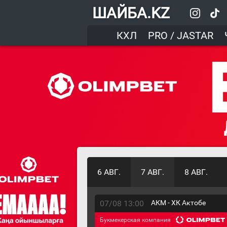
ШАЙБА.KZ
КХЛ
PRO / JASTAR
6 АВГ.
7 АВГ.
8 АВГ.
07/08 13:00
АКМ - ХК Актобе
Букмекерская компания