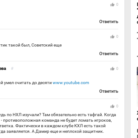
thumb_up
0
Ответить
thumb_up
0
тик такой был, Советский еще
Ответить
ева
#
thumb_up
0
й умел считать до десяти
www.youtube.com
Ответить
thumb_up
0
удь по НХЛ изучали? Там обязательно есть тафгай. Когда
н - противоположная команда не будет ломать игроков,
тветка. Фактически в каждом клубе КХЛ есть такой
егда заявляется. А Дамир еще и неплохой защитник.