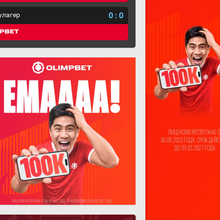
улагер
0
:
0