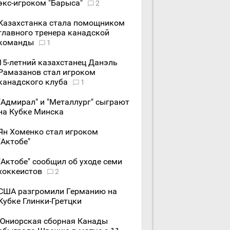
экс-игроком "Барыса"
2
Казахстанка стала помощником
главного тренера канадской
команды
1
15-летний казахстанец Данэль
Рамазанов стал игроком
канадского клуба
1
"Адмирал" и "Металлург" сыграют
на Кубке Минска
Ян Хоменко стал игроком
"Актобе"
"Актобе" сообщил об уходе семи
хоккеистов
2
США разгромили Германию на
Кубке Глинки-Гретцки
Юниорская сборная Канады