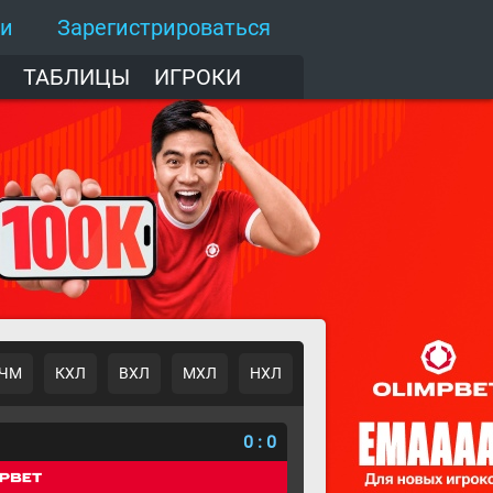
ти
Зарегистрироваться
ТАБЛИЦЫ
ИГРОКИ
ЧМ
КХЛ
ВХЛ
МХЛ
НХЛ
о
0
:
0