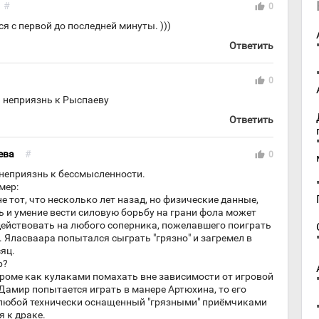
#
thumb_up
0
 с первой до последней минуты. )))
Ответить
thumb_up
0
я неприязнь к Рыспаеву
Ответить
ева
#
thumb_up
0
 неприязнь к бессмысленности.
мер:
не тот, что несколько лет назад, но физические данные,
 и умение вести силовую борьбу на грани фола может
ействовать на любого соперника, пожелавшего поиграть
. Яласваара попытался сыграть "грязно" и загремел в
яц.
р?
кроме как кулаками помахать вне зависимости от игровой
 Дамир попытается играть в манере Артюхина, то его
любой технически оснащенный "грязными" приёмчиками
я к драке.