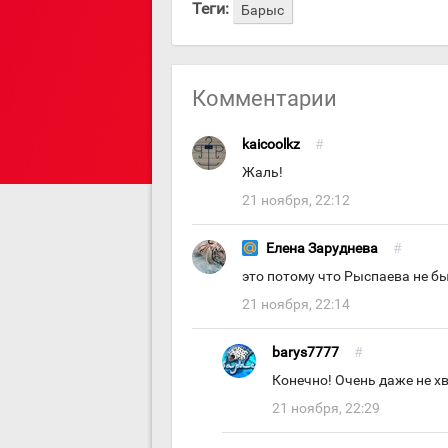
Теги:
Барыс
Комментарии
kaicoolkz
#
Жаль!
21 ноября, 22:12
Елена Заруднева
#
это потому что Рыспаева не бы
21 ноября, 22:14
barys7777
#
Конечно! Очень даже не х
21 ноября, 22:29