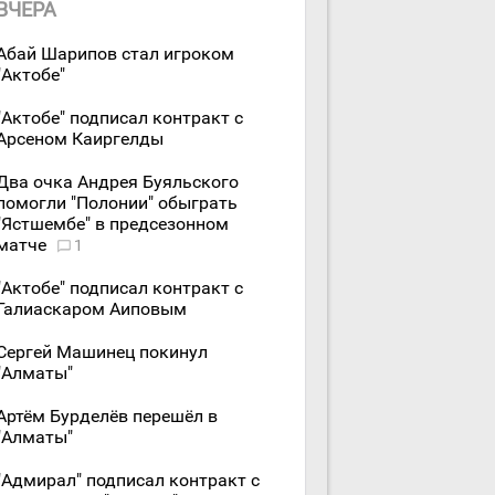
ВЧЕРА
Абай Шарипов стал игроком
"Актобе"
"Актобе" подписал контракт с
Арсеном Каиргелды
Два очка Андрея Буяльского
помогли "Полонии" обыграть
"Ястшембе" в предсезонном
матче
1
"Актобе" подписал контракт с
Галиаскаром Аиповым
Сергей Машинец покинул
"Алматы"
Артём Бурделёв перешёл в
"Алматы"
"Адмирал" подписал контракт с