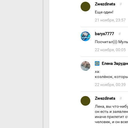
Zwezdinets
#
Еще один!
21 ноября, 23:57
barys7777
#
Посчитал))) Муль
22 ноября, 00:05
Елена Зарудн
ха:
козлёнок, которы
22 ноября, 00:39
Zwezdinets
#
Лена, вы что-ниб
он есть и заявле
иначе прилетит о
человек, и он вс