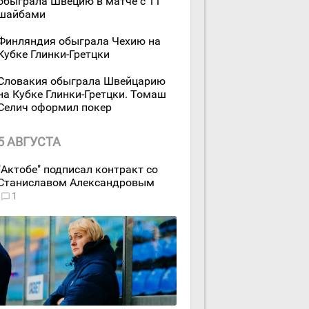
обыграла Швецию в матче с 11
шайбами
Финляндия обыграла Чехию на
Кубке Глинки-Гретцки
Словакия обыграла Швейцарию
на Кубке Глинки-Гретцки. Томаш
Селич оформил покер
5 АВГУСТА
"Актобе" подписал контракт со
Станиславом Александровым
1