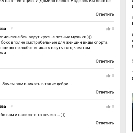
АВ на аттестацию. И Дамира в бокс. Надеюсь Вы бокс не
Ответить
ева
#
thumb_up
0
пионские бои ведут крутые потные мужики )))
и бокс вполне смотрибельные для женщин виды спорта,
нщины не любят вникать в суть того, чем там
ики
Ответить
thumb_up
0
у. Зачем вам вникать в такие дебри...
Ответить
ева
#
thumb_up
0
бо вам и написать то нечего ... )))
Ответить