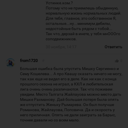
Устинке.ком.?
Потому что не приемлешь обыденную,
нормальную жизнь нормальных людей.
Для тебя, главное, это собственное Я,
остальные...ну...минимум дебилы,
недостойные быть рядом с тобой...
Так что, дерзай в инете, у тебя мнОООго
соподвижников.
30 ноября, 14:17
Ответить
from1720
#
thumb_up
0
Большая ошибка была упустить Мишку Сергиенко и
Сему Кошелева... А про Квашу сказать ничего не могу,
так как еще не видел его в деле. Как ни как с конца
прошлого сезона не играл, а КХЛ и любительская
лига очень очень различаются. Так что поживем
увидим. Место Талгата Жайлауова можно место дать
Мишке Рахманову. Дай большая потеря была опять
же отпустить Женьку Рымарева. Он был получше
Романова, Жайлауова, Поповича. Да и скорость у
него приличная. Опять не дали заиграть за Барыс,
точнее давали но со всем мало.