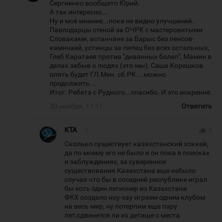
Сергиенко вообщето Юрий.
А так интересно...
Ну и моё мнение...пока не видно улучшений.
Павлодарцы стеной за ОЧРК с мастеровитыми
Словаками, астанчане за Барыс без пенсов-
камнчаей, устинцы за пипец без всех остальных,
Глеб Каратаев против "диванных болел", Мамин в
делах забыв о людях (это мы), Саша Корешков
опять будет ГЛ.Мен. сб.РК....можно
продолжить...
Итог. Ребята с Рудного...спасибо. И это искренне.
30 ноября, 11:11
Ответить
KTA
#
thumb_up
0
Сколько существует казахстанский хоккей,
да по моему его не было и он пока в поисках
и заблуждениях, за суверенное
существования Казахстана еще небыло
случая что бы в соседней республике играл
бы хоть один легионер из Казахстана
ФКХ создало ноу-хау играем одним клубом
на весь мир, ну потерпим еще пару
лет,сдвинется ли их детище с места