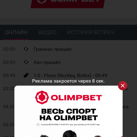
ОНЛАЙН
ВИДЕО
ИСТОРИЯ ВСТРЕЧ
00:00
Грженак пришёл
00:00
Аас пришёл
00:49
1:0 - Floris (Якубец, Botka) - 00:49
Реклама закроется через
8
сек.
03:32
Удаление. Ozogany. Задержка соперника
руками. 2 мин.
04:20
Удаление. Кёлмоен. Задержка соперника
руками. 2 мин.
06:55
2:0 - Selic (Beres) - 06:55