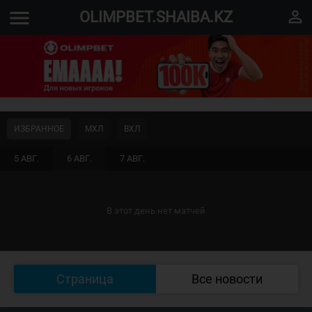
menu
perm_identity
OLIMPBET.SHAIBA.KZ
ИЗБРАННОЕ
МХЛ
ВХЛ
5 АВГ.
6 АВГ.
7 АВГ.
В этот день нет матчей
Страница
Все новости