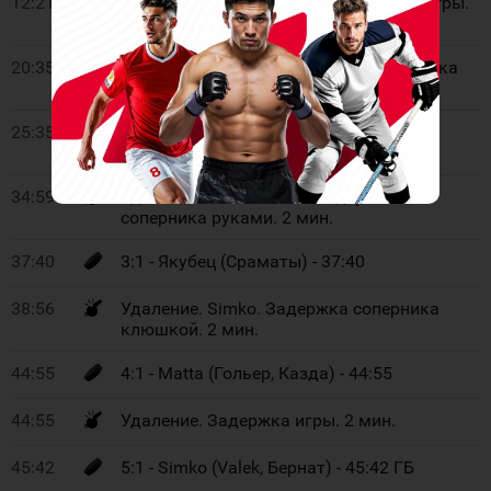
12:21
Удаление. Aase-Stensland. Задержка игры.
2 мин.
20:35
Удаление. Ozogany. Задержка соперника
клюшкой. 2 мин.
25:35
2:1 - Jones-Nilsson (Кёлмоен, Dimitriev-
Jensen) - 25:35
34:59
Удаление. Gulbrandsen. Задержка
соперника руками. 2 мин.
37:40
3:1 - Якубец (Сраматы) - 37:40
38:56
Удаление. Simko. Задержка соперника
клюшкой. 2 мин.
44:55
4:1 - Matta (Гольер, Казда) - 44:55
44:55
Удаление. Задержка игры. 2 мин.
45:42
5:1 - Simko (Valek, Бернат) - 45:42 ГБ