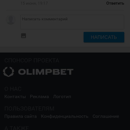
15 июня, 19:17
Ответить
insert_photo
НАПИСАТЬ
СПОНСОР ПРОЕКТА
О НАС
Контакты
Реклама
Логотип
ПОЛЬЗОВАТЕЛЯМ
Правила сайта
Конфиденциальность
Соглашение
А ТАКЖЕ