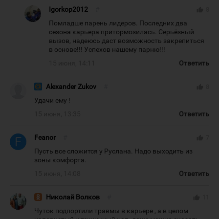
Igorkop2012
#
thumb_up
8
Помладше парень лидеров. Последних два
сезона карьера притормозилась. Серьёзный
вызов, надеюсь даст возможность закрепиться
в основе!!! Успехов нашему парню!!!
15 июня, 14:11
Ответить
Alexander Zukov
#
thumb_up
8
Удачи ему !
15 июня, 13:35
Ответить
Feanor
#
thumb_up
7
Пусть все сложится у Руслана. Надо выходить из
зоны комфорта.
15 июня, 14:08
Ответить
Николай Волков
#
thumb_up
11
Чуток подпортили травмы в карьере , а в целом