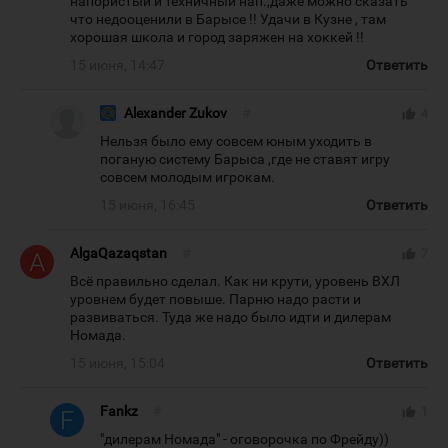
напористый и техничный нап.,даже можно сказать
что недооценили в Барысе !! Удачи в Кузне , там
хорошая школа и город заряжен на хоккей !!
15 июня, 14:47
Ответить
Alexander Zukov
#
thumb_up
4
Нельзя было ему совсем юным уходить в
поганую систему Барыса ,где не ставят игру
совсем молодым игрокам.
15 июня, 16:45
Ответить
AlgaQazaqstan
#
thumb_up
7
Всё правильно сделал. Как ни крути, уровень ВХЛ
уровнем будет повыше. Парню надо расти и
развиваться. Туда же надо было идти и дилерам
Номада.
15 июня, 15:04
Ответить
Fankz
#
thumb_up
1
"дилерам Номада" - оговорочка по Фрейду))