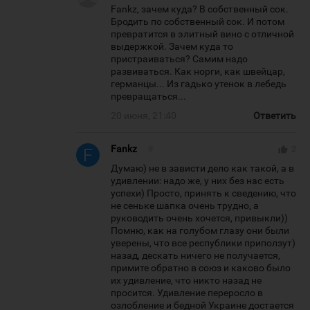
Fankz, зачем куда? В собственный сок.
Бродить по собственный сок. И потом
превратится в элитный вино с отличной
выдержкой. Зачем куда то
пристраиваться? Самим надо
развиваться. Как норги, как швейцар,
германцы... Из гадько утенок в лебедь
превращаться...
20 июня, 21:40
Ответить
Fankz
#
thumb_up
2
Думаю) не в зависти дело как такой, а в
удивлении: надо же, у них без нас есть
успехи) Просто, принять к сведению, что
не сеньке шапка очень трудно, а
руководить очень хочется, привыкли))
Помню, как на голубом глазу они были
уверены, что все республики приползут)
назад, дескать ничего не получается,
примите обратно в союз и каково было
их удивление, что никто назад не
просится. Удивление переросло в
озлобление и бедной Украине достается