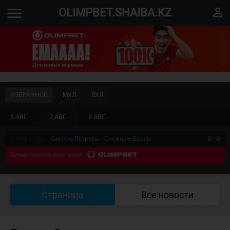
menu
perm_identity
OLIMPBET.SHAIBA.KZ
ИЗБРАННОЕ
МХЛ
ВХЛ
6 АВГ.
7 АВГ.
8 АВГ.
07/08 17:00
Омские Ястребы - Снежные Барсы
0
:
0
Букмекерская компания
Страница
Все новости