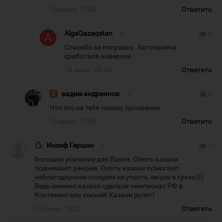
15 июня, 19:42
Ответить
AlgaQazaqstan
#
thumb_up
0
Спасибо за поправку. Автозамена
сработала наверное
16 июня, 03:56
Ответить
вадим андриянов
#
thumb_up
0
Что это на тебя нашло, прозрение.
15 июня, 21:45
Ответить
Иосиф Гершон
#
thumb_up
3
Большое усиление для Вахля. Опять казахи
поднимают реноме. Опять казахи помогают
неблагодарным соседям не упасть лицом в грязь))).
Ведь именно казахи сделали чемпионат РФ в
Континенталь хоккей! Казахи рулят!
15 июня, 16:22
Ответить