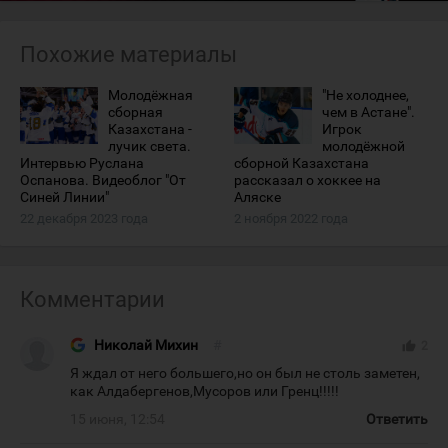
Похожие материалы
Молодёжная
"Не холоднее,
сборная
чем в Астане".
Казахстана -
Игрок
лучик света.
молодёжной
Интервью Руслана
сборной Казахстана
Оспанова. Видеоблог "От
рассказал о хоккее на
Синей Линии"
Аляске
22 декабря 2023 года
2 ноября 2022 года
Комментарии
Николай Михин
#
thumb_up
2
Я ждал от него большего,но он был не столь заметен,
как Алдабергенов,Мусоров или Гренц!!!!!
15 июня, 12:54
Ответить