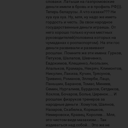
словаки. Латыши на газпромовские
деньги имели в бровь и в профиль РФ))).
Теперь беларусы. А что казахи??? Ни
хуа хуа хуа. Ну, мля, ну надо же иметь
гордость и честь. За свои народное
государственные деньги играешь. От
него хорошо только кучке местных
руководителей(половина которых на
чумаданах с роспаспортом). На эти гос
деньги развивали и развивают
росшлак. Помните же эти имена: Гурков,
Петухов, Шалапов, Шевченко,
Евдокимов, Клещенко, Акользин,
Апальков, Крамарь, Некряч, Климонтов,
Никулин, Лакиза, Кучин, Трясунов,
Тривино, Романов, Эллерби, Лацо,
Паньшин, Баранов, Томас, Минеев,
Семин, Нургалиев, Бурдасов, Сетдиков,
Хохлов, Бочаров, Болье, Церенок.... И
росшлак физруков тренеров за
народные деньги : Хомутов, Шаянов,
Назаров, Скабелка, Корешков,
Немировски, Кравец, Королев... Мля,
это чистом виде мазахизм... Так
издеваться над собой... Это же не