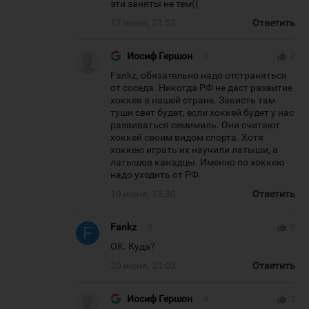
эти заняты не тем((
17 июня, 21:52
Ответить
Иосиф Гершон
#
thumb_up
2
Fankz, обязательно надо отстраняться
от соседа. Никогда РФ не даст развитие
хоккея в нашей стране. Зависть там
туши свет будет, если хоккей будет у нас
развиваться семимиль. Они считают
хоккей своим видом спорта. Хотя
хоккею играть их научили латыши, а
латышов канадцы. Именно по хоккею
надо уходить от РФ.
19 июня, 13:30
Ответить
Fankz
#
thumb_up
0
OK. Куда?
20 июня, 21:03
Ответить
Иосиф Гершон
#
thumb_up
2