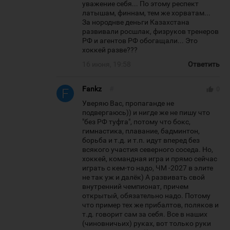
уважение себя... По этому респект
латышам, финнам, тем же хорватам...
За нороднве деньги Казахстана
развивали росшлак, физруков тренеров
РФ и агентов РФ обогащали... Это
хоккей разве???
16 июня, 19:58
Ответить
Fankz
#
thumb_up
0
Уверяю Вас, пропаганде не
подвергаюсь)) и нигде же не пишу что
"без РФ туфта", потому что бокс,
гимнастика, плавание, бадминтон,
борьба и т.д. и т.п. идут вперед без
всякого участия северного соседа. Но,
хоккей, командная игра и прямо сейчас
играть с кем-то надо, ЧМ -2027 в элите
не так уж и далёк) А развивать свой
внутренний чемпионат, причем
открытый, обязательно надо. Потому
что пример тех же прибалтов, поляков и
т.д. говорит сам за себя. Все в наших
(чиновничьих) руках, вот только руки