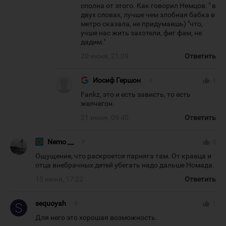
сполна от этого. Как говорил Немцов: " в
двух словах, лучше чем злобная бабка в
метро сказала, не придумаешь) "что,
учше нас жить захотели, фиг фам, не
дадим."
20 июня, 21:09
Ответить
Иосиф Гершон
#
thumb_up
1
Fankz, это и есть зависть, то есть
желчегон.
21 июня, 09:40
Ответить
Nemo __
#
thumb_up
5
Ощущение, что раскроется парняга там. От кравца и
отца внебрачных детей убегать надо дальше Номада.
15 июня, 17:22
Ответить
sequoyah
#
thumb_up
1
Для него это хорошая возможность.