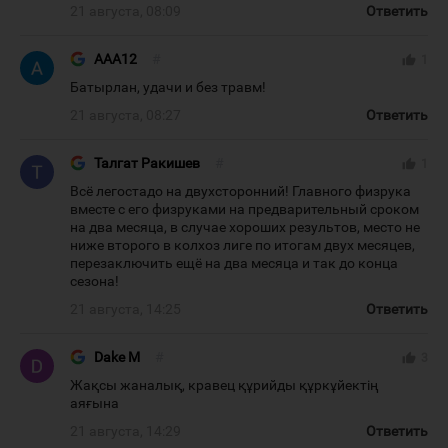
21 августа, 08:09
Ответить
AAA12
#
thumb_up
1
Батырлан, удачи и без травм!
21 августа, 08:27
Ответить
Талгат Ракишев
#
thumb_up
1
Всё легостадо на двухсторонний! Главного физрука
вместе с его физруками на предварительный сроком
на два месяца, в случае хороших результов, место не
ниже второго в колхоз лиге по итогам двух месяцев,
перезаключить ещё на два месяца и так до конца
сезона!
21 августа, 14:25
Ответить
Dake M
#
thumb_up
3
Жақсы жаналық, кравец құрийды құркұйектің
аяғына
21 августа, 14:29
Ответить