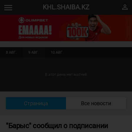
menu
perm_identity
KHL.SHAIBA.KZ
8 АВГ.
9 АВГ.
10 АВГ.
В этот день нет матчей
Страница
Все новости
"Барыс" сообщил о подписании