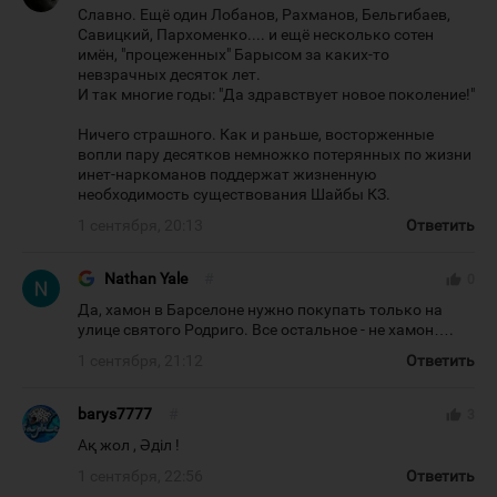
Славно. Ещё один Лобанов, Рахманов, Бельгибаев,
Савицкий, Пархоменко.... и ещё несколько сотен
имён, "процеженных" Барысом за каких-то
невзрачных десяток лет.
И так многие годы: "Да здравствует новое поколение!"
Ничего страшного. Как и раньше, восторженные
вопли пару десятков немножко потерянных по жизни
инет-наркоманов поддержат жизненную
необходимость существования Шайбы КЗ.
1 сентября, 20:13
Ответить
Nathan Yale
#
thumb_up
0
Да, хамон в Барселоне нужно покупать только на
улице святого Родриго. Все остальное - не хамон….
1 сентября, 21:12
Ответить
barys7777
#
thumb_up
3
Ақ жол , Әділ !
1 сентября, 22:56
Ответить