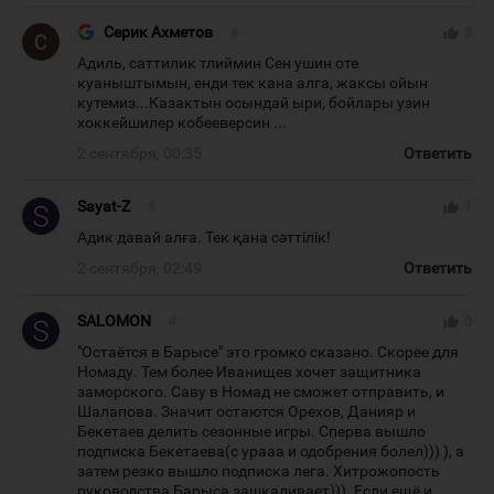
Серик Ахметов
#
thumb_up
3
Адиль, саттилик тлиймин Сен ушин оте
куаныштымын, енди тек кана алга, жаксы ойын
кутемиз...Казактын осындай ыри, бойлары узин
хоккейшилер кобееверсин ...
2 сентября, 00:35
Ответить
Sayat-Z
#
thumb_up
1
Адик давай алға. Тек қана сәттілік!
2 сентября, 02:49
Ответить
SALOMON
#
thumb_up
0
"Остаётся в Барысе" это громко сказано. Скорее для
Номаду. Тем более Иванищев хочет защитника
заморского. Саву в Номад не сможет отправить, и
Шалапова. Значит остаются Орехов, Данияр и
Бекетаев делить сезонные игры. Сперва вышло
подписка Бекетаева(с урааа и одобрения болел))) ), а
затем резко вышло подписка лега. Хитрожопость
руководства Барыса зашкаливает))). Если ещё и