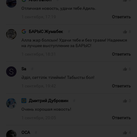
thumb_up
8
Отличная новость, удачи тебе Адиль.
1 сентября, 17:19
Ответить
БАРЫС Жумабек
#
thumb_up
8
Алла жар болсын! Удачи тебе и без травм! Надеемся
на лучшее выступление за БАРЫС!
1 сентября, 18:31
Ответить
Sa
#
thumb_up
6
Әділ, сәттілік тілеймін! Табысты бол!
1 сентября, 19:42
Ответить
Дмитрий Дубровин
#
thumb_up
3
Очень хорошая новость!
1 сентября, 20:05
Ответить
OCA
#
thumb_up
4