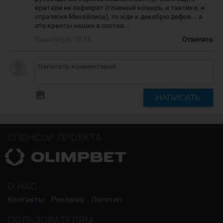
вратари не зафеерят (главный козырь, и тактика, и
стратегия Михайлиса), то жди к декабрю дефов... а
это кранты наших в состав...
2 сентября, 14:14
Ответить
insert_photo
НАПИСАТЬ
СПОНСОР ПРОЕКТА
О НАС
Контакты
Реклама
Логотип
ПОЛЬЗОВАТЕЛЯМ