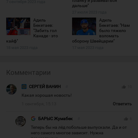
планку и развиваться
7 сентября 2023 года
дальше"
27 июля 2023 года
Адиль
Адиль
Бекетаев:
Бекетаев: "Нам
"Забить гол
было тяжело
Канаде - это
взломать
кайф"
оборону Швейцарии"
18 мая 2023 года
17 мая 2023 года
Комментарии
СЕРГЕЙ ВАНИН
#
thumb_up
10
Какая хорошая новость!
1 сентября, 15:13
Ответить
БАРЫС Жумабек
#
thumb_up
6
Теперь бы на лёд побольше выпускали. Да и от
него самого многое зависит. Нужна