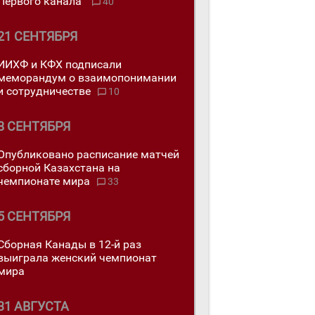
Первого канала"
40
21 СЕНТЯБРЯ
ИИХФ и КФХ подписали
меморандум о взаимопонимании
и сотрудничестве
10
8 СЕНТЯБРЯ
Опубликовано расписание матчей
сборной Казахстана на
чемпионате мира
33
5 СЕНТЯБРЯ
Сборная Канады в 12-й раз
выиграла женский чемпионат
мира
31 АВГУСТА