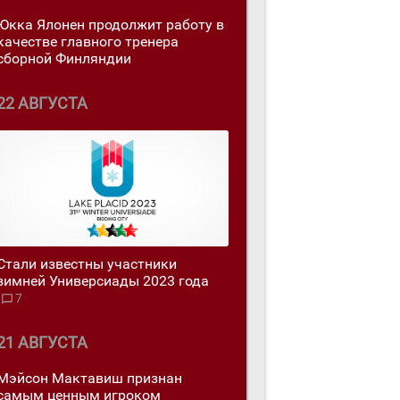
Юкка Ялонен продолжит работу в
качестве главного тренера
сборной Финляндии
22 АВГУСТА
Стали известны участники
зимней Универсиады 2023 года
7
21 АВГУСТА
Мэйсон Мактавиш признан
самым ценным игроком