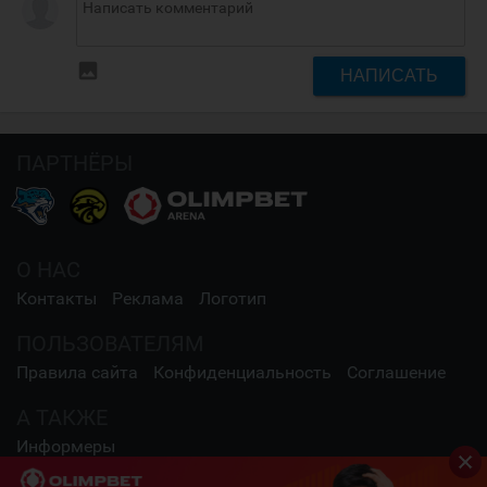
insert_photo
НАПИСАТЬ
ПАРТНЁРЫ
О НАС
Контакты
Реклама
Логотип
ПОЛЬЗОВАТЕЛЯМ
Правила сайта
Конфиденциальность
Соглашение
А ТАКЖЕ
Информеры