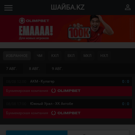
menu
perm_identity
ШАЙБА.KZ
ИЗБРАННОЕ
ЧМ
КХЛ
ВХЛ
МХЛ
НХЛ
7 АВГ.
8 АВГ.
9 АВГ.
08/08 12:00
АКМ - Кулагер
0
:
0
Букмекерская компания
08/08 17:00
Южный Урал - ХК Актобе
0
:
0
Букмекерская компания