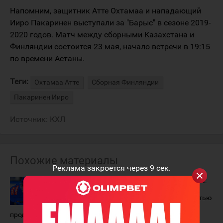
Напомним, защитник Атте Охтамаа и нападающий
Ииро Пакаринен выступали за "Барыс" в сезоне 2019-
2020 годов. Матч между сборными Казахстана и
Финляндии состоится 23 мая, начало встречи в 19:15
по времени Астаны.
Теги:
Охтамаа Атте
Сборная Финляндии
Пакаринен Ииро
Источник:
КХЛ
Похожие материалы
Реклама закроется через
8
сек.
Атте Охтамаа:
Атте Охтамаа:
"Барыс" не вёл
Хочу стать
со мной
важной частью
переговоров о
"Барыса"
продлении контракта
13 декабря 2019 года