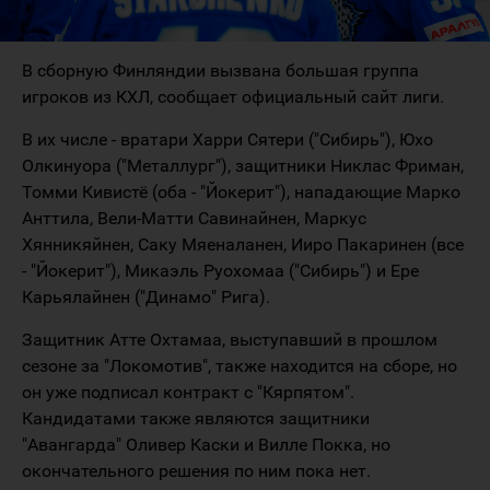
В сборную Финляндии вызвана большая группа
игроков из КХЛ, сообщает официальный сайт лиги.
В их числе - вратари Харри Сятери ("Сибирь"), Юхо
Олкинуора ("Металлург"), защитники Никлас Фриман,
Томми Кивистё (оба - "Йокерит"), нападающие Марко
Анттила, Вели-Матти Савинайнен, Маркус
Хянникяйнен, Саку Мяеналанен, Ииро Пакаринен (все
- "Йокерит"), Микаэль Руохомаа ("Сибирь") и Ере
Карьялайнен ("Динамо" Рига).
Защитник Атте Охтамаа, выступавший в прошлом
сезоне за "Локомотив", также находится на сборе, но
он уже подписал контракт с "Кярпятом".
Кандидатами также являются защитники
"Авангарда" Оливер Каски и Вилле Покка, но
окончательного решения по ним пока нет.