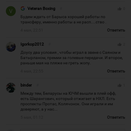
Veteran Boxing
#
thumb_up
0
Будем ждать от Барыса хорошей работы по
трансферу, именно работы а не расп....ство .
4 мая, 22:51
Ответить
Igorkop2012
#
thumb_up
2
Доусу два условия , чтобы играл в звене с Саяном и
Батырланом, премии за голевые передачи. И второе,
раньше мая на пляже не греть жопу.
4 мая, 22:55
Ответить
binder
#
thumb_up
1
Между тем, Беларусы на ЮЧМ вышли в плей офф,
есть Шарангович, который отжигает в НХЛ. Есть
проспекты Протас, Колячонок. Они играли и им
доверяют, а у нас...
5 мая, 01:12
Ответить