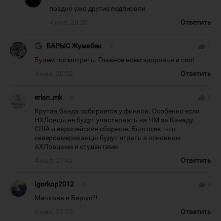
поздно уже другие подписали
4 мая, 20:28
Ответить
БАРЫС Жумабек
#
thumb_up
1
Будем посмотреть. Главное всем здоровья и сил!
4 мая, 20:52
Ответить
erlan_mk
#
thumb_up
0
Крутая банда собирается у финнов. Особенно если
НХЛовцы не будут участвовать на ЧМ за Канаду,
США и европейские сборные. Был осек, что
североамериканцы будут играть в основном
АХЛовцами и студентами
4 мая, 21:42
Ответить
Igorkop2012
#
thumb_up
0
Мичкова в Барыс?!
4 мая, 22:23
Ответить