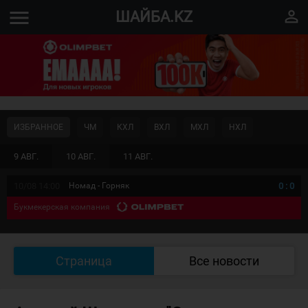
menu
perm_identity
ШАЙБА.KZ
ИЗБРАННОЕ
ЧМ
КХЛ
ВХЛ
МХЛ
НХЛ
9 АВГ.
10 АВГ.
11 АВГ.
10/08 14:00
Номад - Горняк
0
:
0
Букмекерская компания
Страница
Все новости