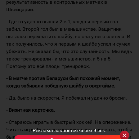
результативность в контрольных матчах в
Швейцарии.
- Где-то удачно вышли 2 в 1, когда я первый гол
забил. Второй гол был в меньшинстве. Защитник
пытался перехватить шайбу, но она у него слетела. И
так получилось, что я первым к шайбе успел и сумел
убежать. Не сказал бы, что это случайность. Мы ведь
такое тренировали - и меньшинство, и 5 на 5.
Поэтому это всё плоды тренировок.
- В матче против Беларуси был похожий момент,
когда забивали победную шайбу в овертайме.
- Да, было на скорости. Я побежал и удачно бросил.
- Визитная карточка.
- Стараюсь играть в быстрый хоккей. На опережение.
Читать игру. Быстрее соперника среагировать, чтобы
Реклама закроется через
9
сек.
был интервал по времени, чтобы выйти на позицию и