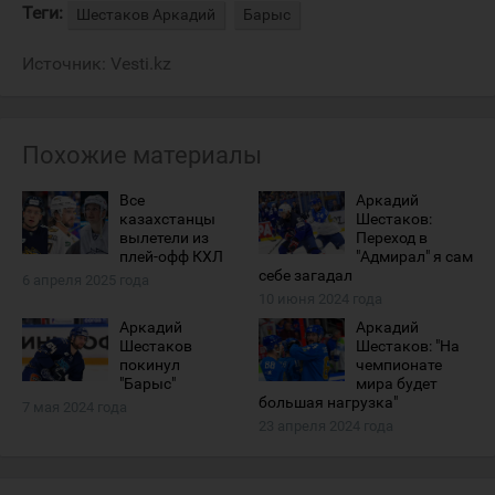
Теги:
Шестаков Аркадий
Барыс
Источник:
Vesti.kz
Похожие материалы
Все
Аркадий
казахстанцы
Шестаков:
вылетели из
Переход в
плей-офф КХЛ
"Адмирал" я сам
себе загадал
6 апреля 2025 года
10 июня 2024 года
Аркадий
Аркадий
Шестаков
Шестаков: "На
покинул
чемпионате
"Барыс"
мира будет
большая нагрузка"
7 мая 2024 года
23 апреля 2024 года