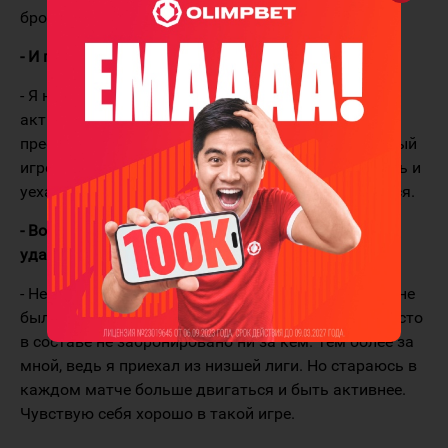
бросить хорошо.
- И партнёры подходящие, дерзкие и быстрые.
- Я называю их звено чекеров. Егор Петухов очень
активно играет и может закрыть в зоне, активно
прессингует. А Кирилл Панюков, он более техничный
игрок, где-то может отдать подкидку или обыграть и
уехать. Звено подобралось такое, что мне нравится.
- Во время чемпионата мира не было мыслей, что
удастся следующий начать в "Барысе"?
- Не было таких мыслей. И разговоров о переходе не
было. А потом договорились и сделали обмен. Место
в составе не забронировано ни за кем. Тем более за
мной, ведь я приехал из низшей лиги. Но стараюсь в
каждом матче больше двигаться и быть активнее.
Чувствую себя хорошо в такой игре.