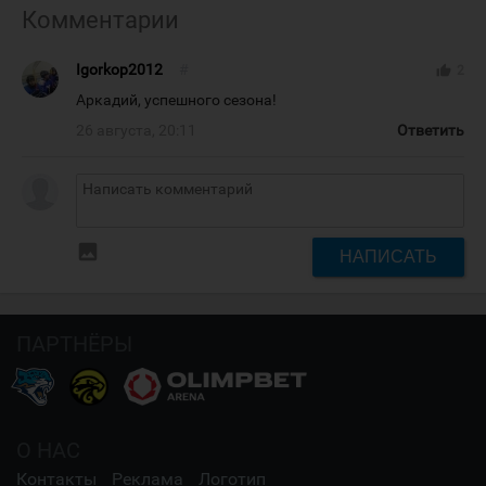
Комментарии
Igorkop2012
#
thumb_up
2
Аркадий, успешного сезона!
26 августа, 20:11
Ответить
insert_photo
НАПИСАТЬ
ПАРТНЁРЫ
О НАС
Контакты
Реклама
Логотип