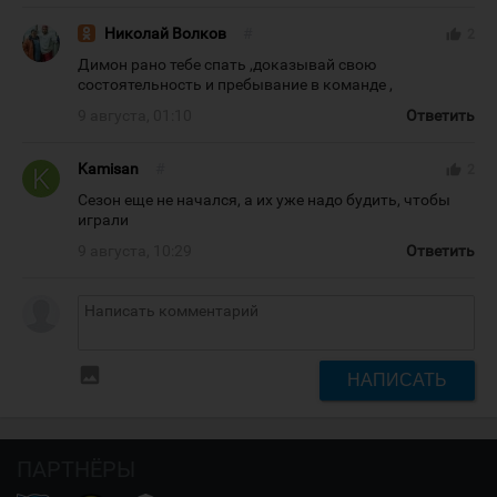
Николай Волков
#
thumb_up
2
Димон рано тебе спать ,доказывай свою
состоятельность и пребывание в команде ,
9 августа, 01:10
Ответить
Kamisan
#
thumb_up
2
Сезон еще не начался, а их уже надо будить, чтобы
играли
9 августа, 10:29
Ответить
insert_photo
НАПИСАТЬ
ПАРТНЁРЫ