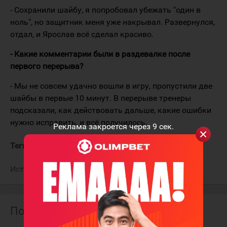
- Сохранили шайбу, я попробовал убежать "один в
ноль", но защитник меня уже накрывал. Развернулся,
отдал, и Ярослав всё сделал красиво.
- Какие комментарии были в раздевалке после
первого перерыва?
- Мы не совсем удачно вошли в игру, пропустили две
шайбы в первые 10 минут. В перерыве тренеры
подсказали, как действовать дальше, какие ошибки
нужно исправить, и всё получилось.
Реклама закроется через
9
сек.
Теги:
Гурков Дмитрий
Барыс
Источник:
ХК "Барыс"
Похожие материалы