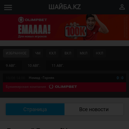
menu
perm_identity
ШАЙБА.KZ
ИЗБРАННОЕ
ЧМ
КХЛ
ВХЛ
МХЛ
НХЛ
9 АВГ.
10 АВГ.
11 АВГ.
10/08 14:00
Номад - Горняк
0
:
0
Букмекерская компания
Страница
Все новости