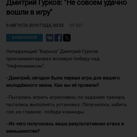
Дмитрий Гурков: "Не совсем удачно
вошли в игру"
visibility
827
9 АВГУСТА 2019 ГОДА, 00:55
В ИЗБРАННОЕ
Нападающий "Барыса" Дмитрий Гурков
прокомментировал волевую победу над
"Нефтехимиком".
- Дмитрий, сегодня была первая игра для вашего
молодёжного звена. Как вы её провели?
- Пытались играть агрессивно, по заданию тренера,
пытались выполнять установку. Получилось забить
гол, но главное - победа команды.
- Из чего получилась ваша результативная атака в
меньшинстве?