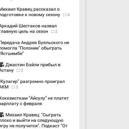
Михаил Кравец рассказал о
подготовке к новому сезону
4
Аркадий Шестаков назвал
главную цель на сезон
2
Передача Андрея Буяльского не
помогла "Полонии" обыграть
"Ястшембе"
Джастин Бэйли прибыл в
Астану
2
"Кулагер" разгромно проиграл
АКМ
3
Хоккеисткам "Айсулу" не платят
зарплату с февраля
Михаил Кравец: "Сыграть
плохо и выйти на следующую
игру не получится". Подкаст "От