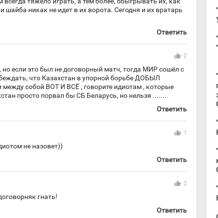
м всегда тяжело играть, а тем более, обыгрывать их, как
и шайба никак не идет в их ворота. Сегодня и их вратарь
Ответить
thumb_up
2
но если это был не договорный матч, тогда МИР сошёл с
еубеждать, что Казахстан в упорной борьбе ДОБЫЛ
 между собой ВОТ И ВСЁ , говорите идиотам , которые
стан просто порвал бы СБ Беларусь, но нельзя ........
Ответить
thumb_up
1
идиотом не назовет))
Ответить
thumb_up
2
 договорняк гнать!
Ответить