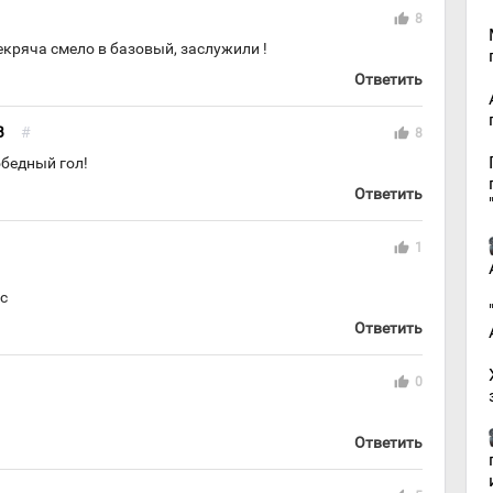
thumb_up
8
кряча смело в базовый, заслужили !
Ответить
В
#
thumb_up
8
бедный гол!
Ответить
thumb_up
1
ас
Ответить
thumb_up
0
Ответить