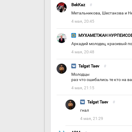
BekKaz
#
Метальникова, Шестакова и Не
4 мая, 20:45
МУХАМЕТЖАН НУРПЕИСО
Аркадий молодец, красивый по
4 мая, 20:48
Talgat Taev
#
Молодцы
раз что ошибались те кто на в
4 мая, 21:15
Talgat Taev
#
гнал
4 мая, 21:29