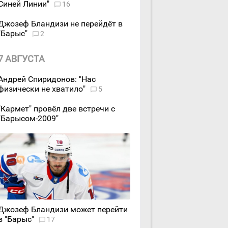
Синей Линии"
16
Джозеф Бландизи не перейдёт в
"Барыс"
2
7 АВГУСТА
Андрей Спиридонов: "Нас
физически не хватило"
5
"Кармет" провёл две встречи с
"Барысом-2009"
Джозеф Бландизи может перейти
в "Барыс"
17