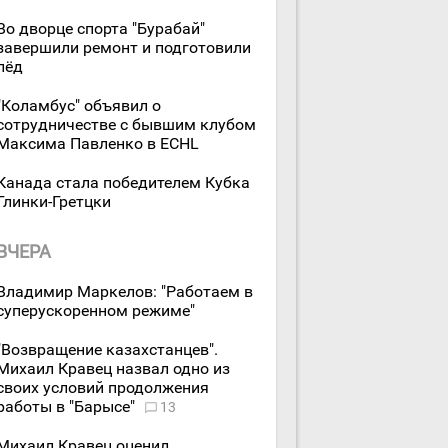
Во дворце спорта "Бурабай"
завершили ремонт и подготовили
лёд
"Коламбус" объявил о
сотрудничестве с бывшим клубом
Максима Павленко в ECHL
Канада стала победителем Кубка
Глинки-Гретцки
ВЧЕРА
Владимир Маркелов: "Работаем в
суперускоренном режиме"
"Возвращение казахстанцев".
Михаил Кравец назвал одно из
своих условий продолжения
работы в "Барысе"
13
Михаил Кравец оценил