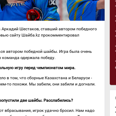
 Аркадий Шестаков, ставший автором победного
тервью сайту Шайба.kz прокомментировал
ься автором победной шайбы. Игра была очень
то команда одержала победу.
рольную игру перед чемпионатом мира.
ело в том, что сборные Казахстана и Беларуси -
ем-то похожи. Мы забили, они забили и догнали.
пропустили две шайбы. Расслабились?
 от вбрасывания, игрок удачно бросил. Нам надо