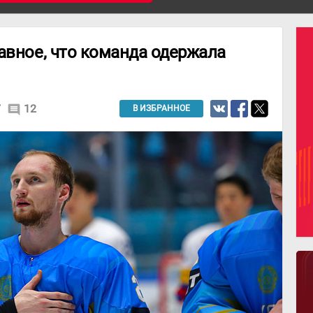
авное, что команда одержала
7
12
comment
В ИЗБРАННОЕ