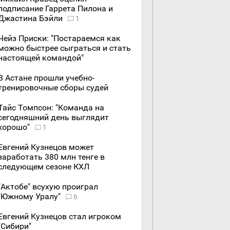
подписание Гаррета Пилона и
Джастина Бэйли
1
Чейз Приски: "Постараемся как
можно быстрее сыграться и стать
настоящей командой"
В Астане прошли учебно-
тренировочные сборы судей
Тайс Томпсон: "Команда на
сегодняшний день выглядит
хорошо"
1
Евгений Кузнецов может
заработать 380 млн тенге в
следующем сезоне КХЛ
"Актобе" всухую проиграл
"Южному Уралу"
6
Евгений Кузнецов стал игроком
"Сибири"