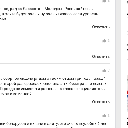
thumb_up
5
яков, рад за Казахстан! Молодцы! Развивайтесь и
в элите будет очень, ну очень тяжело, если уровень
вья!
Ответить
thumb_up
3
Ответить
thumb_up
7
а сборной сидели рядом с твоим отцом три года назад 4
о второй раз срослась ключица а ты бесстрашно лезешь
Торпедо не изменял и растешь на глазах специалистов и
пехов с командой
Ответить
thumb_up
3
или белорусов и вышли в элиту: это очень неудобный для