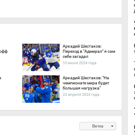
Аркадий Шестаков:
-офф
Переход в "Адмирал" я сам
себе загадал
10 июня 2024 года
в
Аркадий Шестаков: "На
чемпионате мира будет
большая нагрузка"
23 апреля 2024 года
arrow_drop_down
Ветка