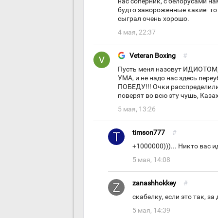
нас соперник, с белорусами на
будто завороженные какие- то 
сыграл очень хорошо.
4 мая, 22:37
Veteran Boxing
#
Пусть меня назовут ИДИОТОМ, 
УМА, и не надо нас здесь пер
ПОБЕДУ!!! Очки расспределили
поверят во всю эту чушь, Казах
5 мая, 13:26
timson777
#
+1000000)))... Никто вас 
5 мая, 14:08
zanashhokkey
#
скабелку, если это так, за
5 мая, 14:39