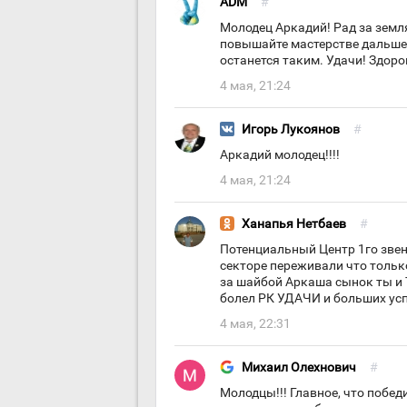
ADM
#
Молодец Аркадий! Рад за земл
повышайте мастерстве дальше, 
останется таким. Удачи! Здоро
4 мая, 21:24
Игорь Лукоянов
#
Аркадий молодец!!!!
4 мая, 21:24
Ханапья Нетбаев
#
Потенциальный Центр 1го звен
секторе переживали что тольк
за шайбой Аркаша сынок ты и 
болел РК УДАЧИ и больших ус
4 мая, 22:31
Михаил Олехнович
#
Молодцы!!! Главное, что побед