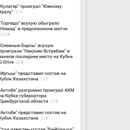
"Кулагер" проиграл "Южному
Уралу"
1
"Торпедо" всухую обыграло
"Номад" в предсезонном матче
14
"Снежные Барсы" всухую
проиграли "Омским Ястребам" и
заняли последнее место на Кубке
G-Drive
4
"Иртыш" представил состав на
Кубок Казахстана
1
"Актобе" разгромно проиграл АКМ
на Кубке губернатора
Оренбургской области
2
"Актобе" представил состав на
Кубок Казахстана
3
Стал известен состав "Бейбарыса"