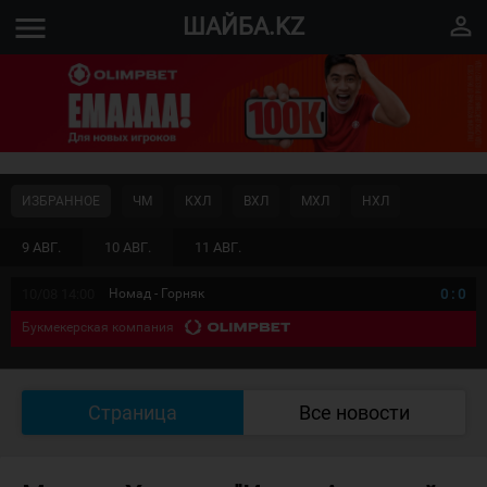
menu
perm_identity
ШАЙБА.KZ
ИЗБРАННОЕ
ЧМ
КХЛ
ВХЛ
МХЛ
НХЛ
9 АВГ.
10 АВГ.
11 АВГ.
10/08 14:00
Номад - Горняк
0
:
0
Букмекерская компания
Страница
Все новости