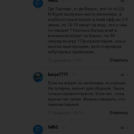
fell62
#
thumb_up
0
Где Торпедо , а где Барыс , вот то то ))))
И Юрий заслужил место легионера , в
клубе который играет в плей офф, во 2-3
звене , по 18-19 минут за игру , это о чём
то говорит ? Сколько Батыр всей в
вселенной играет за Барыс , по 30
секунд за игру ? Просрали парня , как и
многих ещё просрем , зато старпёров
забугорных привечаем.
25 февраля, 14:47
Ответить
barys7777
#
thumb_up
0
Если он играет за легионера, то хорошо.
Не потерян, значит для сборной. Такое
только приветствуется. Если нет , пока
еще не так силен. Можно говорить, что
перспективный.
25 февраля, 16:19
Ответить
fell62
#
thumb_up
0