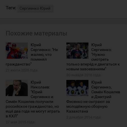
Теги:
Сергиенко Юрий
Похожие материалы
Юрий
Юрий
Сергиенко: "Не
Сергиенко:
жалею, что
"Нужно
поменял
смотреть
гражданство"
только вперёд и двигаться к
новым завоеваниям"
21 июля 2020 года
30 января 2016 года
Юрий
Юрий
Николаев:
Сергиенко,
"Юрий
Семён Кошелев
Сергиенко и
и Дмитрий
Семён Кошелев получили
Фисенко не сыграют за
российское гражданство, но
молодёжную сборную
ещё два года не могут играть
Казахстана
в КХЛ"
2 декабря 2014 года
27 мая 2015 года