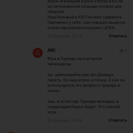
игрок играющий в росс.клубах КХЛ не
на легионерской позиции потерян для
сборной.
Наш базовый в КХЛ не смог удержать
Сергиенко у себя , как говорил выше уж
очень серьезный конкурент ЦСКА.
25 февраля, 20:16
Ответить
ASC
#
thumb_up
0
Юра в Торпедо не считается
легионером.
зы. завязывайте уже про Дамира
писать. Он наш игрок, и точка. А как он
используется, это вопрос к тренеру в
очках.
ззы. в этом году Торпедо молодцы, в
следующем Барыс будут. Это хоккей,
игра.
29 февраля, 14:46
Ответить