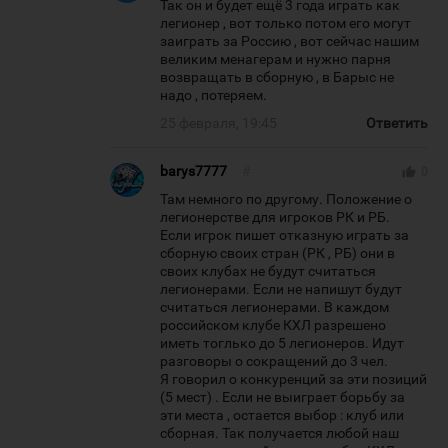
Так он и будет ещё 3 года играть как
легионер , вот только потом его могут
заиграть за Россию , вот сейчас нашим
великим менагерам и нужно парня
возвращать в сборную , в Барыс не
надо , потеряем.
25 февраля, 19:45
Ответить
barys7777
#
thumb_up
0
Там немного по другому. Положение о
легионерстве для игроков РК и РБ.
Если игрок пишет отказную играть за
сборную своих стран (РК , РБ) они в
своих клубах не будут считаться
легионерами. Если не напишут будут
считаться легионерами. В каждом
российском клубе КХЛ разрешено
иметь тоглько до 5 легионеров. Идут
разговоры о сокращений до 3 чел.
Я говорил о конкуренций за эти позиций
(5 мест) . Если не выиграет борьбу за
эти места , остается выбор : клуб или
сборная. Так получается любой наш