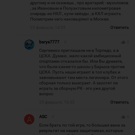
другому и не скажешь , про вратарей - мухоловов
, за Ивановым и Полуэктовым километровая
очередь из НХЛ , кули звёзды , в КХЛ играють .
Посмотрим чего наковыряют в Москве.
25 февраля, 14:55
Ответить
barys7777
#
thumb_up
0
Сергиенко приглашали не в Торпедо, а в
ЦСКА. Думаю , мало какой амбициозный
спортсмен отказался бы. Или Вы думаете,
что были какие-то шансы у Барыса против
ЦСКА. Пусть наши играют в топ клубах и
завоевывают там места легионера. От этого
сборная только выиграет. А захотят ли
играть за сборную РК - это уже другой
вопрос
25 февраля, 16:33
Ответить
ASC
#
thumb_up
0
Если брать по той игре, то большая вина за
результат на наших защитниках, которые