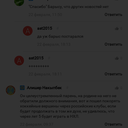
"Спасибо" Барысу, что других новостей нет
22 февраля, 11:50
Ответить
ast2015
#
thumb_up
0
да уж барыс постарался
22 февраля, 18:13
Ответить
ast2015
#
thumb_up
0
+++++++++
22 февраля, 18:11
Ответить
Алишер Накыпбек
#
thumb_up
0
Он целеустремленный парень, на родине на него не
обратили должного внимания, вот и пошел покорять
хоккейные вершины через российские клубы, если
будет продолжать в том же духе, не удивлюсь, что
через лет 5 будет играть в НХЛ.
22 февраля, 09:37
Ответить