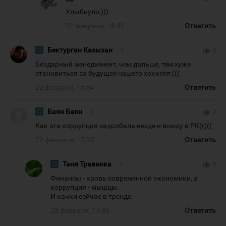
Улыбнуло:)))
22 февраля, 18:42
Ответить
Бектурган Казыхан
#
thumb_up
0
Бездарный менеджмент, чем дальше, тем хуже
становиться за будущее нашего хоккеея:(((
22 февраля, 16:54
Ответить
Баян Баян
#
thumb_up
0
Как эта коррупция задолбала везде и всюду в РК(((((
22 февраля, 17:35
Ответить
Таня Травинка
#
thumb_up
0
Финансы - кровь современной экономики, а
коррупция - мышцы.
И качки сейчас в тренде.
22 февраля, 17:46
Ответить