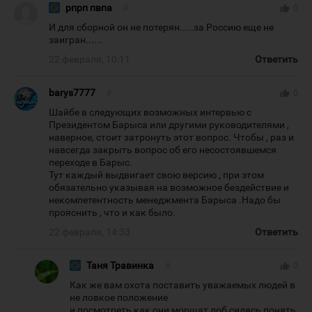
рпрп пвпа
#
thumb_up
0
И для сборной он не потерян.....за Россию еще не
заигран......
22 февраля, 10:11
Ответить
barys7777
#
thumb_up
0
Шайбе в следующих возможных интервью с
Президентом Барыса или другими руководителями ,
наверное, стоит затронуть этот вопрос. Чтобы , раз и
навсегда закрыть вопрос об его несостоявшемся
переходе в Барыс.
Тут каждый выдвигает свою версию , при этом
обязательно указывая на возможное бездействие и
некомпетентность менеджмента Барыса .Надо бы
прояснить , что и как было.
22 февраля, 14:33
Ответить
Таня Травинка
#
thumb_up
0
Как же вам охота поставить уважаемых людей в
не ловкое положение
и посмотреть как они морщат лоб силясь понять