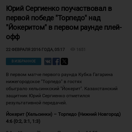
Юрий Сергиенко поучаствовал в
первой победе "Торпедо" над
"Йокеритом" в первом раунде плей-
офф
visibility
1651
22 ФЕВРАЛЯ 2016 ГОДА, 05:17
В ИЗБРАННОЕ
В первом матче первого раунда Кубка Гагарина
нижегородское "Торпедо" в гостях
обыграло хельсинкский "Йокерит". Казахстанский
защитник Юрий Сергиенко отметился
результативной передачей.
Йокерит (Хельсинки) – Торпедо (Нижний Новгород)
4:6 (0:2, 3:1, 1:3)