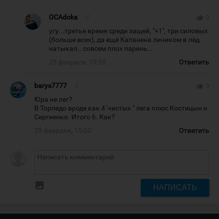
OCAdoka
#
thumb_up
0
угу...третье время среди защей, "+1", три силовых
(больше всех), да ещё Капанена личиком в лёд
натыкал...совсем плох парень...
25 февраля, 19:55
Ответить
barys7777
#
thumb_up
0
Юра не лег?
В Торпедо вроде как 4 'чистых " лега плюс Костицын и
Сергиенко. Итого 6. Как?
29 февраля, 15:00
Ответить
insert_photo
НАПИСАТЬ