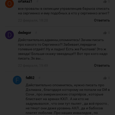
ortakaz1
#
thumb_up
0
все провалы в селикции управленцев барыса списать
на сергиенко и ему подобных.а кто у сергиенко агент?
22 февраля, 18:20
Ответить
dedegor
#
thumb_up
0
Действительно,админы,опомнитесь! Зачем писать
про какого то Сергиенко?! Забивает,передачи
голевые отдаёт! Ну и ладно! Есть же Рыспаев! Это ж
звезда! Больше скажу-звездище!!! Вот про кого надо
писать.Эх вы...
22 февраля, 19:49
Ответить
fell62
#
thumb_up
0
Действительно опомнитесь, нужно писать про
Дэлмана , благодаря которому не попали на ОИ в
Сочи , про американских старпёров , которые
блистают на аренах КХЛ . А ни кто не
задумывался , что они тут пылят , да всё просто ,
не тянут они даже уровень АХЛ , да и бабосов
платят поболее .Про наших инвалидов , по