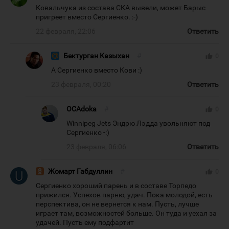
Ковальчука из состава СКА вывели, может Барыс
пригреет вместо Сергиенко. :-)
22 февраля, 22:06
Ответить
Бектурган Казыхан
#
thumb_up
0
А Сергиенко вместо Кови :)
23 февраля, 00:20
Ответить
OCAdoka
#
thumb_up
0
Winnipeg Jets Эндрю Лэдда увольняют под
Сергиенко -:)
23 февраля, 06:06
Ответить
Жомарт Габдуллин
#
thumb_up
0
Сергиенко хороший парень и в составе Торпедо
прижился. Успехов парню, удач. Пока молодой, есть
перспектива, он не вернется к нам. Пусть, лучше
играет там, возможностей больше. Он туда и уехал за
удачей. Пусть ему подфартит