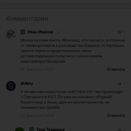
Комментарии
Иван Иванов
#
thumb_up
0
Молча кусаем локти. Молодец, что сказать, в отличие
от селекционеров и руководства Барыса, потерявших
такого парня и продолжающих свою
антимолодежную политику с назначением
недотренера Назарова.
22 февраля, 05:37
Ответить
shileny
#
thumb_up
0
А зачем нам новости на счет того что там происходит
с Сергиенко в КХЛ, Он уже не хоккеист сборной
Казахстана а лишь один из воспитанников, не
понимаю вас Шайба
22 февраля, 08:49
Ответить
Таня Травинка
#
thumb_up
0