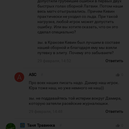
допустили грубейшие ошибки в первых двух
быстрых голах сборной Латвии. Потом наши
весь матч отыгрывались. Причем Кевин
практически не уходил со льда. При такой
нагрузке, любой игрок может допустить
ошибку. Или вы хотите сказать, что он это
сделал специально?
зы. в Кракове Кевин был лучшим в составе
нашей сборной и благодаря ему мы взяли
путевку в элиту. Почему это забываете?
29 февраля, 14:52
Ответить
ASC
#
thumb_up
0
Про всех наших писать надо. Дамир наш игрок.
Юра тоже наш, но уже немного не наш))
зы. не поддавайтесь той истерии вокруг Дамира,
которую затеяли расейские журналюшки.
29 февраля, 14:48
Ответить
Таня Травинка
#
thumb_up
0