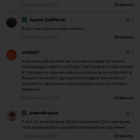
22 февраля, 22:20
Ответить
Адилет Байбеков
#
thumb_up
0
В пустые ворота помог забить
23 февраля, 10:07
Ответить
ortakaz1
#
thumb_up
0
в решающий момент на последних минутах матча
пассажира ставить не будут,тем более в плове.значит
в торпедо он один из ведущих.косяков он не делает.в
барысе начиная с далмана и ландина кто косячит
километр.сергиенко еще молодой.а нхл это вопрос
времени
23 февраля, 12:02
Ответить
алексей ярош
#
thumb_up
0
А вот во второй игре Юрий накосячил.Стал автором
гола в свои ворота,заработал ненужное удаление.
24 февраля, 09:39
Ответить