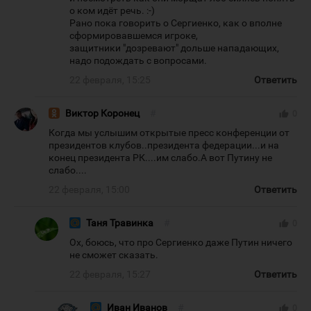
о ком идёт речь. :-)
Рано пока говорить о Сергиенко, как о вполне
сформировавшемся игроке,
защитники "дозревают" дольше нападающих,
надо подождать с вопросами.
22 февраля, 15:25
Ответить
Виктор Коронец
#
thumb_up
0
Когда мы услышим открытые пресс конференции от
президентов клубов..президента федерации...и на
конец президента РК....им слабо.А вот Путину не
слабо....
22 февраля, 15:00
Ответить
Таня Травинка
#
thumb_up
0
Ох, боюсь, что про Сергиенко даже Путин ничего
не сможет сказать.
22 февраля, 15:27
Ответить
Иван Иванов
#
thumb_up
0