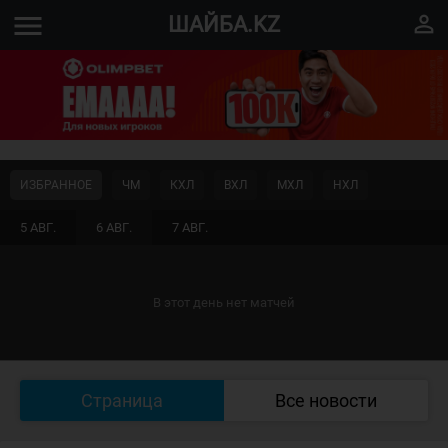
menu
perm_identity
ШАЙБА.KZ
ИЗБРАННОЕ
ЧМ
КХЛ
ВХЛ
МХЛ
НХЛ
5 АВГ.
6 АВГ.
7 АВГ.
В этот день нет матчей
Страница
Все новости