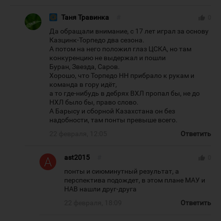
Таня Травинка
#
thumb_up
0
Да обращали внимание, с 17 лет играл за основу
Казцинк-Торпедо два сезона.
А потом на него положил глаз ЦСКА, но там
конкуренцию не выдержал и пошли
Буран, Звезда, Саров.
Хорошо, что Торпедо НН прибрало к рукам и
команда в гору идёт,
а то где-нибудь в дебрях ВХЛ пропал бы, не до
НХЛ было бы, право слово.
А Барысу и сборной Казахстана он без
надобности, там понты превыше всего.
22 февраля, 12:05
Ответить
ast2015
#
thumb_up
0
понты и сиюминутный результат, а
перспектива подождет, в этом плане МАУ и
НАВ нашли друг-друга
22 февраля, 18:09
Ответить