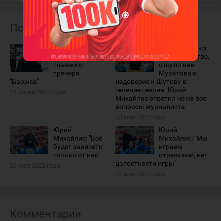
Похожие материалы
Юрий Михайлис
Про Шевченко
покинул пост
в большинстве,
главного
отсутствие
тренера
Муратова и
"Барыса"
недоверие к Шутову в
течение сезона. Юрий
14 июня 2022 года
Михайлис ответил не на все
вопросы журналиста
23 мая 2022 года
Юрий
Юрий
Михайлис: "Всё
Михайлис: "Мы
будет зависеть
играем
только от нас"
отрезками, нет
целостности игры"
23 мая 2022 года
21 мая 2022 года
Комментарии