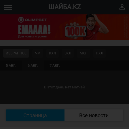
menu
perm_identity
ШАЙБА.KZ
ИЗБРАННОЕ
ЧМ
КХЛ
ВХЛ
МХЛ
НХЛ
5 АВГ.
6 АВГ.
7 АВГ.
В этот день нет матчей
Страница
Все новости