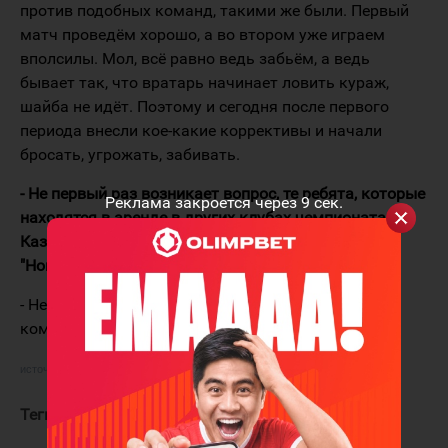
против подобных команд, такими же были. Первый
матч проведём хорошо, а во втором уже играем
вполсилы. Мол, всё равно ведь забьём, а ведь
бывает так, что вратарь начинает ловить кураж,
шайба не идёт. Поэтому и сегодня после первого
периода внесли кое-какие коррективы и начали
бросать, угрожать, забивать.
- Не первый раз возникает вопрос, те ребята, которые
Реклама закроется через
9
сек.
находятся в аренде в других клубах чемпионата
Казахстана, на игры плей-офф возвращаются в
"Номад"?
- Нет, до конца нынешнего сезона они остаются в
командах, в которых находятся в аренде.
источник:
ХК "Барыс"
Теги:
Михайлис Юрий