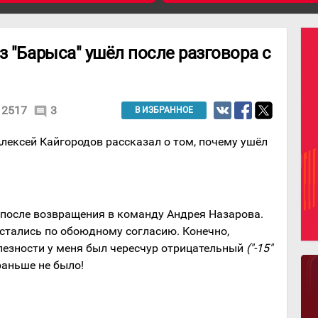
з "Барыса" ушёл после разговора с
2517
3
comment
В ИЗБРАННОЕ
лексей Кайгородов рассказал о том, почему ушёл
 после возвращения в команду Андрея Назарова.
стались по обоюдному согласию. Конечно,
олезности у меня был чересчур отрицательный
("-15"
раньше не было!