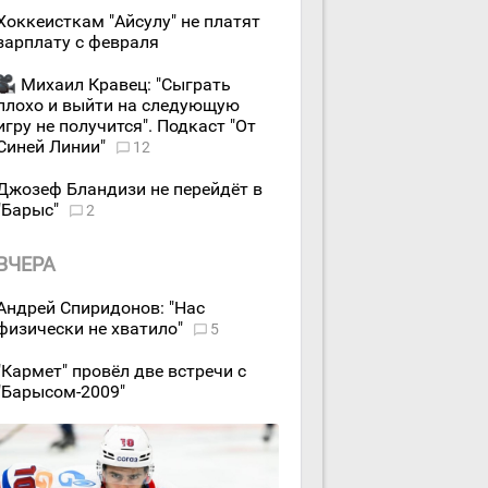
Хоккеисткам "Айсулу" не платят
зарплату с февраля
Михаил Кравец: "Сыграть
плохо и выйти на следующую
игру не получится". Подкаст "От
Синей Линии"
12
Джозеф Бландизи не перейдёт в
"Барыс"
2
ВЧЕРА
Андрей Спиридонов: "Нас
физически не хватило"
5
"Кармет" провёл две встречи с
"Барысом-2009"