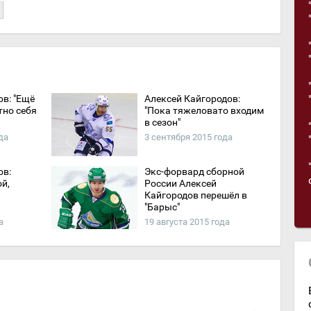
в: "Ещё
Алексей Кайгородов:
тно себя
"Пока тяжеловато входим
в сезон"
да
3 сентября 2015 года
ов:
Экс-форвард сборной
й,
России Алексей
Кайгородов перешёл в
"Барыс"
а
19 августа 2015 года