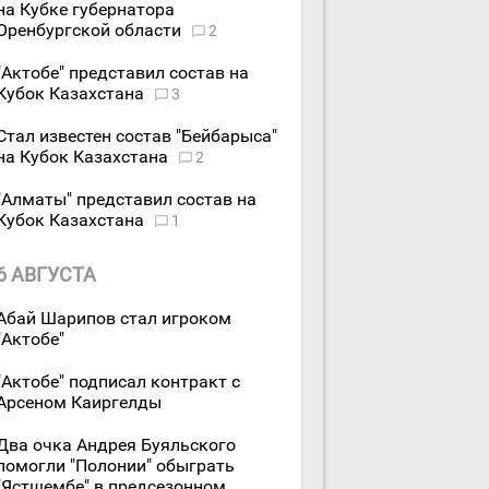
на Кубке губернатора
Оренбургской области
2
"Актобе" представил состав на
Кубок Казахстана
3
Стал известен состав "Бейбарыса"
на Кубок Казахстана
2
"Алматы" представил состав на
Кубок Казахстана
1
6 АВГУСТА
Абай Шарипов стал игроком
"Актобе"
"Актобе" подписал контракт с
Арсеном Каиргелды
Два очка Андрея Буяльского
помогли "Полонии" обыграть
"Ястшембе" в предсезонном