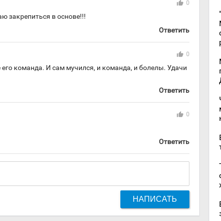
thumb_up
0
ю закрепиться в основе!!!
Ответить
thumb_up
0
 его команда. И сам мучился, и команда, и болелы. Удачи
Ответить
thumb_up
0
Ответить
НАПИСАТЬ