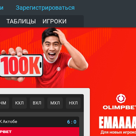
ти
Зарегистрироваться
ТАБЛИЦЫ
ИГРОКИ
ЧМ
КХЛ
ВХЛ
МХЛ
НХЛ
К Актобе
6
:
0