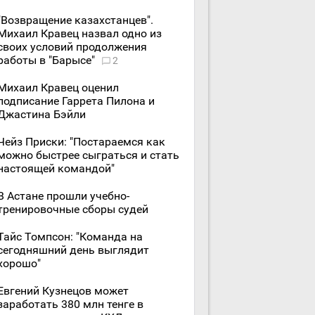
"Возвращение казахстанцев".
Михаил Кравец назвал одно из
своих условий продолжения
работы в "Барысе"
2
Михаил Кравец оценил
подписание Гаррета Пилона и
Джастина Бэйли
Чейз Приски: "Постараемся как
можно быстрее сыграться и стать
настоящей командой"
В Астане прошли учебно-
тренировочные сборы судей
Тайс Томпсон: "Команда на
сегодняшний день выглядит
хорошо"
Евгений Кузнецов может
заработать 380 млн тенге в