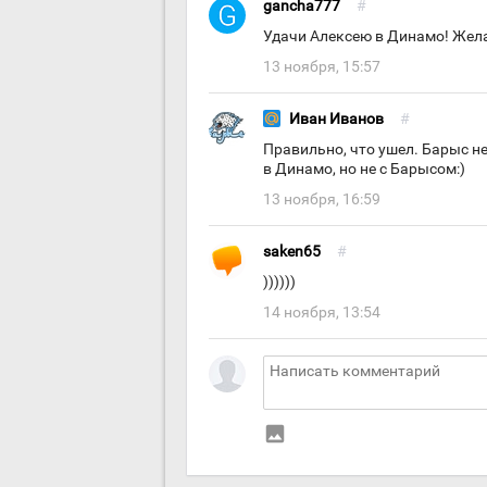
gancha777
#
Удачи Алексею в Динамо! Жела
13 ноября, 15:57
Иван Иванов
#
Правильно, что ушел. Барыс не
в Динамо, но не с Барысом:)
13 ноября, 16:59
saken65
#
))))))
14 ноября, 13:54
insert_photo