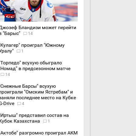
Джозеф Бландизи может перейти
в "Барыс"
14
"Кулагер" проиграл "Южному
Уралу"
1
"Торпедо" всухую обыграло
"Номад" в предсезонном матче
14
"Снежные Барсы" всухую
проиграли "Омским Ястребам" и
заняли последнее место на Кубке
G-Drive
4
"Иртыш" представил состав на
Кубок Казахстана
1
"Актобе" разгромно проиграл АКМ