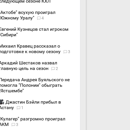
следующем сезоне КХЛ
"Актобе" всухую проиграл
"Южному Уралу"
4
Евгений Кузнецов стал игроком
"Сибири"
Михаил Кравец рассказал о
подготовке к новому сезону
3
Аркадий Шестаков назвал
главную цель на сезон
2
Передача Андрея Буяльского не
помогла "Полонии" обыграть
"Ястшембе"
Джастин Бэйли прибыл в
Астану
1
"Кулагер" разгромно проиграл
АКМ
3