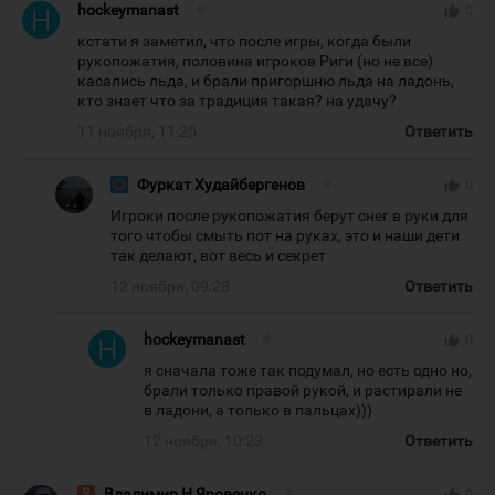
hockeymanast
#
thumb_up
0
кстати я заметил, что после игры, когда были
рукопожатия, половина игроков Риги (но не все)
касались льда, и брали пригоршню льда на ладонь,
кто знает что за традиция такая? на удачу?
11 ноября, 11:25
Ответить
Фуркат Худайбергенов
#
thumb_up
0
Игроки после рукопожатия берут снег в руки для
того чтобы смыть пот на руках, это и наши дети
так делают, вот весь и секрет
12 ноября, 09:28
Ответить
hockeymanast
#
thumb_up
0
я сначала тоже так подумал, но есть одно но,
брали только правой рукой, и растирали не
в ладони, а только в пальцах)))
12 ноября, 10:23
Ответить
Владимир Н Яровенко
#
thumb_up
0