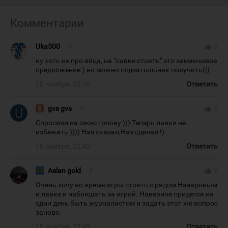
Комментарии
Uka500
#
thumb_up
0
ну хоть не про яйца, на "лавке стоять" это заманчивое
предложение.) но можно подзатыльник получить(((
10 ноября, 22:36
Ответить
gvs gvs
#
thumb_up
0
Спросили на свою голову ))) Теперь лавки не
избежать )))) Наз сказал,Наз сделал !)
10 ноября, 22:42
Ответить
Aslan gold
#
thumb_up
0
Очень хочу во время игры стоять с рядом Назаровым
в лавке и наблюдать за игрой. Наверное придется на
один день быть журналистом и задать этот же вопрос
заново.
10 ноября, 22:45
Ответить