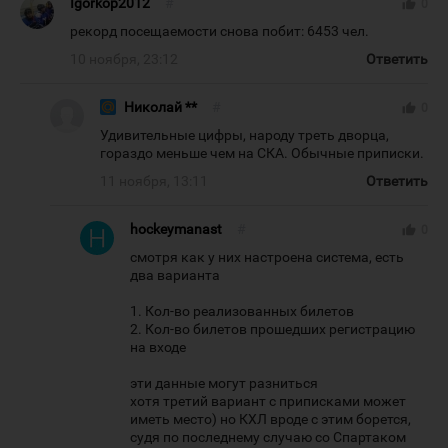
Igorkop2012
#
thumb_up
0
рекорд посещаемости снова побит: 6453 чел.
10 ноября, 23:12
Ответить
Николай **
#
thumb_up
0
Удивительные цифры, народу треть дворца,
гораздо меньше чем на СКА. Обычные приписки.
11 ноября, 13:11
Ответить
hockeymanast
#
thumb_up
0
смотря как у них настроена система, есть
два варианта
1. Кол-во реализованных билетов
2. Кол-во билетов прошедших регистрацию
на входе
эти данные могут разниться
хотя третий вариант с приписками может
иметь место) но КХЛ вроде с этим борется,
судя по последнему случаю со Спартаком