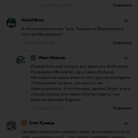
11 ноября, 14:27
Ответить
NohchiBorz
#
thumb_up
0
А че не спросили про Талу, Рымаря и Маркелова и
того же Михайлиса?
10 ноября, 23:32
Ответить
Иван Иванов
#
thumb_up
0
Самый больной вопрос для меня это Жайлауов,
Рымарев и Михайлис, да и Гренц больше
просидел на лавке, вместо него другие выходили.
У Рымарева травма, или просто ею
прикрываются. А остальные , думаю, будут или в
глухом запасе или через игру выходить, как
раньше вратари Барыса.
11 ноября, 00:12
Ответить
Олег Кумеда
#
thumb_up
0
Сегодня держался в рамках игры, все корректно и по
делу, но надолго ли ?... так охота развязать руки и