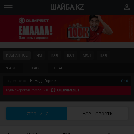
menu
perm_identity
ШАЙБА.KZ
ИЗБРАННОЕ
ЧМ
КХЛ
ВХЛ
МХЛ
НХЛ
9 АВГ.
10 АВГ.
11 АВГ.
10/08 14:00
Номад - Горняк
0
:
0
Букмекерская компания
Страница
Все новости