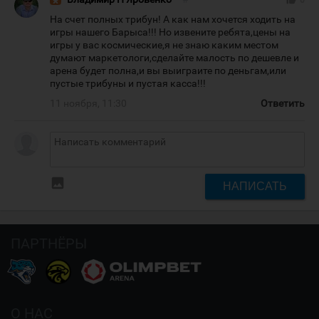
На счет полных трибун! А как нам хочется ходить на
игры нашего Барыса!!! Но извените ребята,цены на
игры у вас космические,я не знаю каким местом
думают маркетологи,сделайте малость по дешевле и
арена будет полна,и вы выиграите по деньгам,или
пустые трибуны и пустая касса!!!
11 ноября, 11:30
Ответить
insert_photo
НАПИСАТЬ
ПАРТНЁРЫ
О НАС