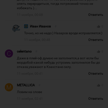
опять переродиться, тогда потрясений точно не
избежать )...
11 ноября, 00:08
Ответить
Иван Иванов
#
thumb_up
0
Точно, но не надо:) Назаров вроде исправляется:)
11 ноября, 00:48
Ответить
celentano
#
thumb_up
0
Даже в плей-оф думаю не заполнится,а вот если бы
мордобой какой нибудь устроииь заполнился бы до
отказа,уважают в Кзахстане силу.
11 ноября, 00:41
Ответить
METALLICA
#
thumb_up
0
Ловим на слове
11 ноября, 02:41
Ответить