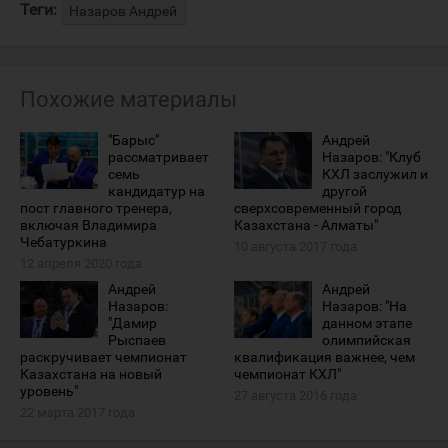
Теги:
Назаров Андрей
Похожие материалы
"Барыс"
Андрей
рассматривает
Назаров: "Клуб
семь
КХЛ заслужил и
кандидатур на
другой
пост главного тренера,
сверхсовременный город
включая Владимира
Казахстана - Алматы"
Чебатуркина
10 августа 2017 года
12 апреля 2020 года
Андрей
Андрей
Назаров:
Назаров: "На
"Дамир
данном этапе
Рыспаев
олимпийская
раскручивает чемпионат
квалификация важнее, чем
Казахстана на новый
чемпионат КХЛ"
уровень"
27 августа 2016 года
22 марта 2017 года