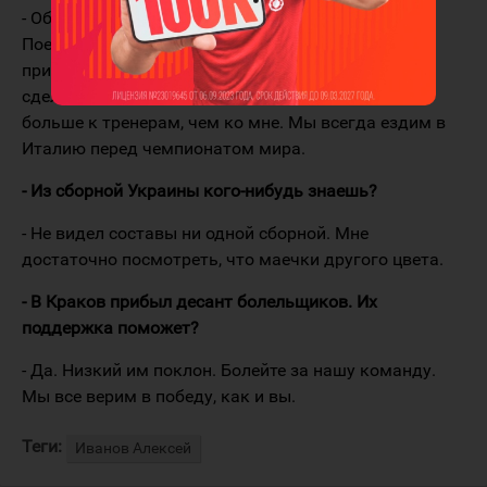
- Обкатать состав. Я не играл, только смотрел.
Поехали относительно новые игроки. Надо было
притереться, посмотреть, кто на что способен,
сделать последние штрихи. Наверное, это вопрос
больше к тренерам, чем ко мне. Мы всегда ездим в
Италию перед чемпионатом мира.
- Из сборной Украины кого-нибудь знаешь?
- Не видел составы ни одной сборной. Мне
достаточно посмотреть, что маечки другого цвета.
- В Краков прибыл десант болельщиков. Их
поддержка поможет?
- Да. Низкий им поклон. Болейте за нашу команду.
Мы все верим в победу, как и вы.
Теги:
Иванов Алексей