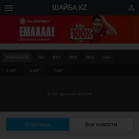
menu
perm_identity
ШАЙБА.KZ
ИЗБРАННОЕ
ЧМ
КХЛ
ВХЛ
МХЛ
НХЛ
5 АВГ.
6 АВГ.
7 АВГ.
В этот день нет матчей
Страница
Все новости