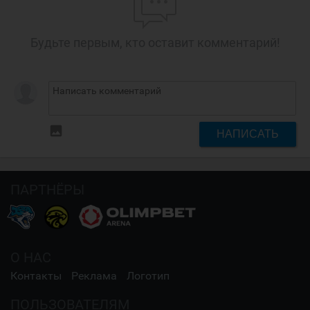
Будьте первым, кто оставит комментарий!
insert_photo
НАПИСАТЬ
ПАРТНЁРЫ
О НАС
Контакты
Реклама
Логотип
ПОЛЬЗОВАТЕЛЯМ