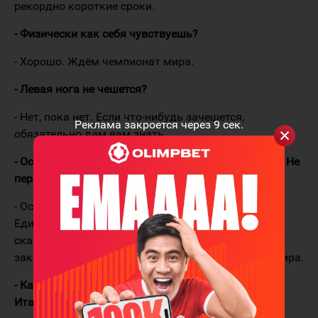
рекордно короткие сроки.
- Физически как себя чувствуешь?
- Хорошо. Ждём чемпионат мира.
- Левая нога не чешется?
- Нет, пока нет. Если что-нибудь зачешется,
Реклама закроется через
9
сек.
обязательно дам вам знать.
- Особые приметы перед чемпионатом мира есть? Не
первый раз ездишь.
- Особо не заморачиваюсь на приметах.
Единственное, свечку в церкви поставить. Можно
сказать, это не касается хоккея. На этом
заканчивается весь ритуал перед чемпионатом мира.
- Какие задачи стояли на контрольные матчи с
Италией?