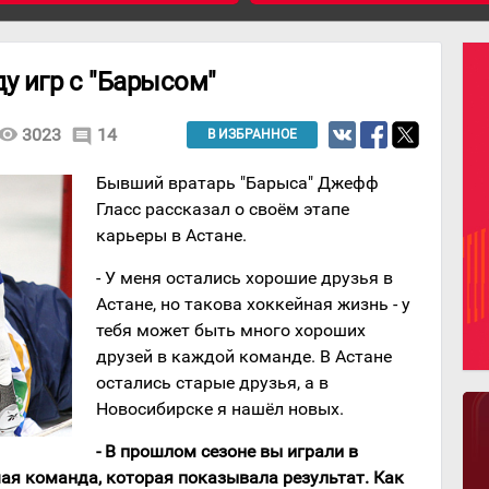
у игр с "Барысом"
isibility
3023
14
comment
В ИЗБРАННОЕ
Бывший вратарь "Барыса" Джефф
Гласс рассказал о своём этапе
карьеры в Астане.
- У меня остались хорошие друзья в
Астане, но такова хоккейная жизнь - у
тебя может быть много хороших
друзей в каждой команде. В Астане
остались старые друзья, а в
Новосибирске я нашёл новых.
- В прошлом сезоне вы играли в
шая команда, которая показывала результат. Как