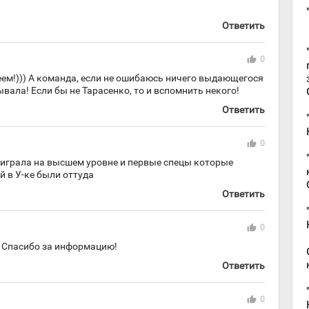
Ответить
thumb_up
0
кеем!))) А команда, если не ошибаюсь ничего выдающегося
вала! Если бы не Тарасенко, то и вспомнить некого!
Ответить
thumb_up
0
 играла на высшем уровне и первые спецы которые
 в У-ке были оттуда
Ответить
thumb_up
0
! Спасибо за информацию!
Ответить
thumb_up
0