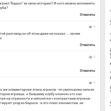
казал "Барыс" за свою историю? И кого можно вспомнить
луба?
Ответить
thumb_up
0
ой разговор,он об этом даже не сказал.....зачем
то
Ответить
thumb_up
0
Ответить
thumb_up
0
то же элементарная этика игроков - по умолчанию нельзя
отором играешь. к бывшему клубу конечно кто как
отря на странности и непонятки с контрактами игроков -
ируют уход из Барыса - и это плюс хоккеистам. не