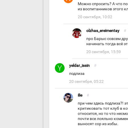
Можно спросить? А что по
из воспитанников этого к
20 сентября, 10:02
olzhas_ereimentay
#
про Барыс совсем друг
начинать тогда всё э
20 сентября, 15:59
yeldar_issin
#
подлиза
20 сентября, 05:22
ilie
#
при чем здесь подлиза?! э
критиковать тот клуб в к
относится, но то что несм
почти все лояльно коммент
выносят сор из избы.