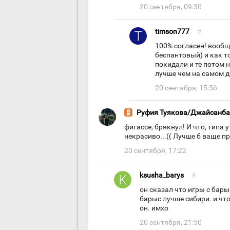
20 сентября, 09:30
timson777
#
100% согласен! вообщ
беспантовый) и как то
покидали и те потом 
лучше чем на самом д
20 сентября, 15:56
Руфия Туякова/Джайсанба
фигассе, брякнул! И что, типа 
некрасиво...(( Лучше б ваще п
20 сентября, 17:22
ksusha_barys
#
он сказал что игры с бары
барыс лучше сибири. и чт
он. имхо
20 сентября, 21:50