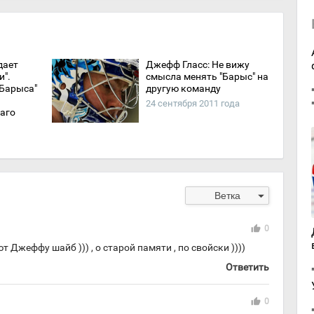
дает
Джефф Гласс: Не вижу
и".
смысла менять "Барыс" на
Барыса"
другую команду
24 сентября 2011 года
каго
arrow_drop_down
Ветка
thumb_up
0
Джеффу шайб ))) , о старой памяти , по свойски ))))
Ответить
thumb_up
0