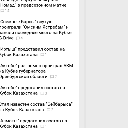
"Номад" в предсезонном матче
14
"Снежные Барсы" всухую
проиграли "Омским Ястребам" и
заняли последнее место на Кубке
G-Drive
4
"Иртыш" представил состав на
Кубок Казахстана
1
"Актобе" разгромно проиграл АКМ
на Кубке губернатора
Оренбургской области
2
"Актобе" представил состав на
Кубок Казахстана
3
Стал известен состав "Бейбарыса"
на Кубок Казахстана
2
"Алматы" представил состав на
Кубок Казахстана
1