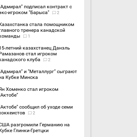
"Адмирал" подписал контракт с
экс-игроком "Барыса"
2
Казахстанка стала помощником
главного тренера канадской
команды
1
15-летний казахстанец Данэль
Рамазанов стал игроком
канадского клуба
2
"Адмирал" и "Металлург" сыграют
на Кубке Минска
Ян Хоменко стал игроком
"Актобе"
"Актобе" сообщил об уходе семи
хоккеистов
2
США разгромили Германию на
Кубке Глинки-Гретцки