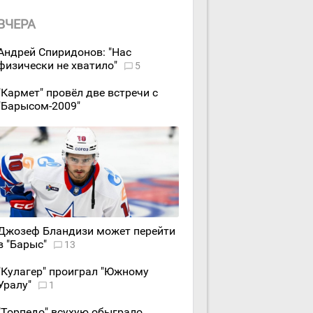
ВЧЕРА
Андрей Спиридонов: "Нас
физически не хватило"
5
"Кармет" провёл две встречи с
"Барысом-2009"
Джозеф Бландизи может перейти
в "Барыс"
13
"Кулагер" проиграл "Южному
Уралу"
1
"Торпедо" всухую обыграло