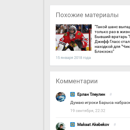
Похожие материалы
"Такой шанс выпа
только раз в жизн
Бывший вратарь "
Джефф Гласс стал
находкой для "Чи
Блэкхокс"
15 января 2018 года
Комментарии
Ерлан Тлеулин
#
Думаю игроки Барыса набрасют 
19 сентября, 22:32
Maksat Akebekov
#