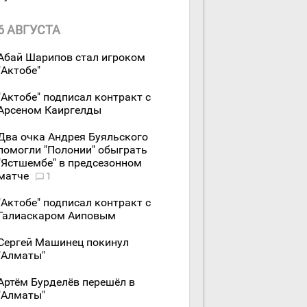
6 АВГУСТА
Абай Шарипов стал игроком
"Актобе"
"Актобе" подписал контракт с
Арсеном Каиргелды
Два очка Андрея Буяльского
помогли "Полонии" обыграть
"Ястшембе" в предсезонном
матче
1
"Актобе" подписал контракт с
Галиаскаром Аиповым
Сергей Машинец покинул
"Алматы"
Артём Бурделёв перешёл в
"Алматы"