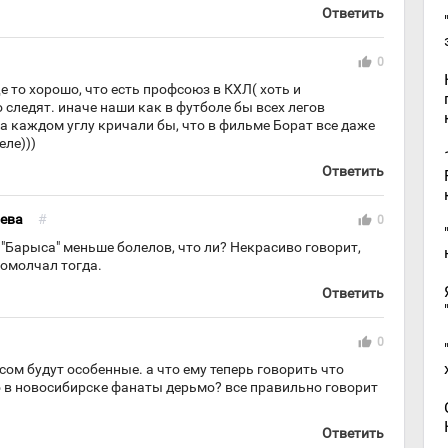
Ответить
thumb_up
0
е то хорошо, что есть профсоюз в КХЛ( хоть и
 следят. иначе наши как в футболе бы всех легов
на каждом углу кричали бы, что в фильме Борат все даже
еле)))
Ответить
ева
#
thumb_up
0
у "Барыса" меньше болелов, что ли? Некрасиво говорит,
ромолчал тогда.
Ответить
thumb_up
0
сом будут особенные. а что ему теперь говорить что
о в новосибирске фанаты дерьмо? все правильно говорит
Ответить