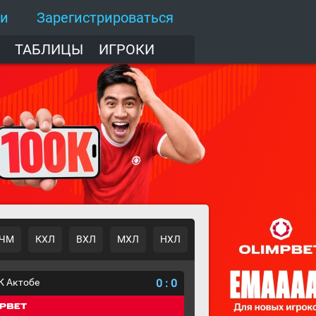
ти
Зарегистрироваться
ТАБЛИЦЫ
ИГРОКИ
ЧМ
КХЛ
ВХЛ
МХЛ
НХЛ
К Актобе
0
:
0