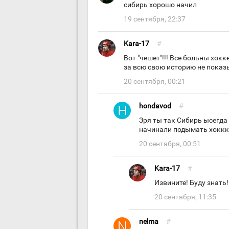
сибирь хорошо начил
19 сентября, 22:37
Kara-17
#
Вот "чешет"!!! Все больны хок
за всю свою историю не показы
20 сентября, 00:21
hondavod
#
Зря ты так Сибирь ысегда
начинали подымать хокккй
20 сентября, 00:51
Kara-17
#
Извините! Буду знать
20 сентября, 11:35
nelma
#