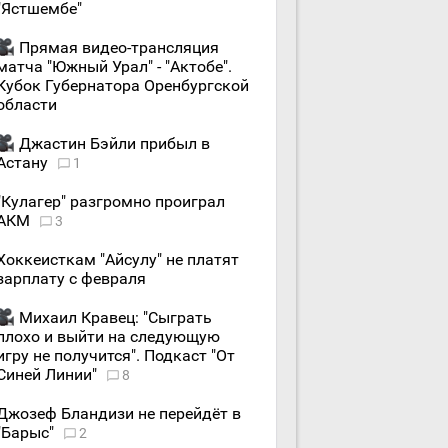
"Ястшембе"
Прямая видео-трансляция
матча "Южный Урал" - "Актобе".
Кубок Губернатора Оренбургской
области
Джастин Бэйли прибыл в
Астану
1
"Кулагер" разгромно проиграл
АКМ
3
Хоккеисткам "Айсулу" не платят
зарплату с февраля
Михаил Кравец: "Сыграть
плохо и выйти на следующую
игру не получится". Подкаст "От
Синей Линии"
8
Джозеф Бландизи не перейдёт в
"Барыс"
2