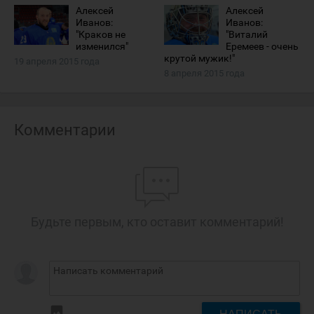
Алексей
Алексей
Иванов:
Иванов:
"Краков не
"Виталий
изменился"
Еремеев - очень
крутой мужик!"
19 апреля 2015 года
8 апреля 2015 года
Комментарии
Будьте первым, кто оставит комментарий!
insert_photo