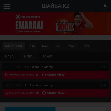
menu
perm_identity
ШАЙБА.KZ
ИЗБРАННОЕ
ЧМ
КХЛ
ВХЛ
МХЛ
НХЛ
8 АВГ.
9 АВГ.
10 АВГ.
09/08 11:00
ХК Актобе - Кулагер
0
:
0
Букмекерская компания
09/08 11:00
ХК Актобе - Кулагер
0
:
0
Букмекерская компания