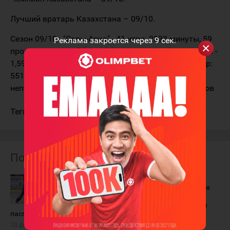
Лучший вратарь Казахстана – 09/10.
Сезон 09/10 - "Сары-Арка" - 41 игра: 2333 минуты, 59
Реклама закроется через
9
сек.
пропущенных шайб, коэффициент непробиваемости -
1,59; 94,15% отраженных бросков в плей-офф - 8 игр:
551 минута, 19 пропущенных шайб, коэффициент
непробиваемости - 2,07, 91,28% отраженных бросков
Теги:
Барыс
Иванов Алексей
Похожие материалы
Алексей
Алексей
Иванов: "Я сдал
Иванов: "Для
свой
меня это
казахстанский
больше, чем
паспорт"
просто победа"
10 декабря 2020 года
25 сентября 2015 года