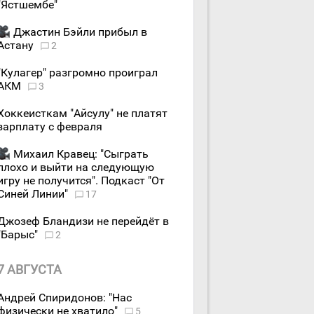
"Ястшембе"
Джастин Бэйли прибыл в
Астану
2
"Кулагер" разгромно проиграл
АКМ
3
Хоккеисткам "Айсулу" не платят
зарплату с февраля
Михаил Кравец: "Сыграть
плохо и выйти на следующую
игру не получится". Подкаст "От
Синей Линии"
17
Джозеф Бландизи не перейдёт в
"Барыс"
2
7 АВГУСТА
Андрей Спиридонов: "Нас
физически не хватило"
5