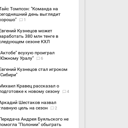
Тайс Томпсон: "Команда на
сегодняшний день выглядит
хорошо"
1
Евгений Кузнецов может
заработать 380 млн тенге в
следующем сезоне КХЛ
"Актобе" всухую проиграл
"Южному Уралу"
6
Евгений Кузнецов стал игроком
"Сибири"
Михаил Кравец рассказал о
подготовке к новому сезону
4
Аркадий Шестаков назвал
главную цель на сезон
2
Передача Андрея Буяльского не
помогла "Полонии" обыграть