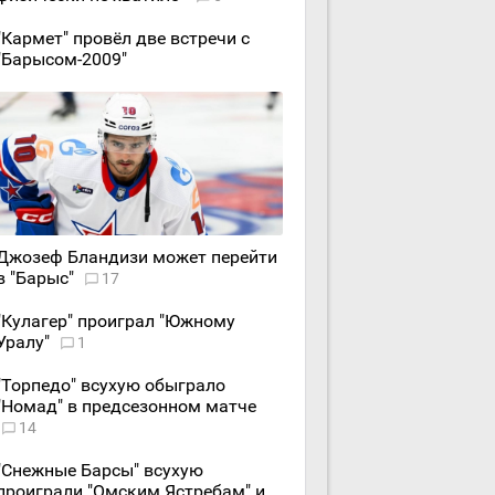
"Кармет" провёл две встречи с
"Барысом-2009"
Джозеф Бландизи может перейти
в "Барыс"
17
"Кулагер" проиграл "Южному
Уралу"
1
"Торпедо" всухую обыграло
"Номад" в предсезонном матче
14
"Снежные Барсы" всухую
проиграли "Омским Ястребам" и