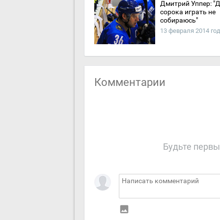
Дмитрий Уппер: "
сорока играть не
собираюсь"
13 февраля 2014 го
Комментарии
Будьте первы
insert_photo