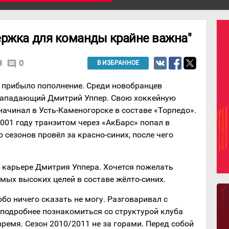
ержка для команды крайне важна"
3
0
comment
В ИЗБРАННОЕ
 прибыло пополнение. Среди новобранцев
 нападающий Дмитрий Уппер. Свою хоккейную
начинал в Усть-Каменогорске в составе «Торпедо».
2001 году транзитом через «АкБарс» попал в
 сезонов провёл за красно-синих, после чего
й карьере Дмитрия Уппера. Хочется пожелать
мых высоких целей в составе жёлто-синих.
собо ничего сказать не могу. Разговаривал с
 подробнее познакомиться со структурой клуба
ремя. Сезон 2010/2011 не за горами. Перед собой