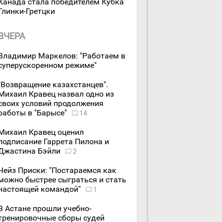
Канада стала победителем Кубка
Глинки-Гретцки
ВЧЕРА
Владимир Маркелов: "Работаем в
суперускоренном режиме"
"Возвращение казахстанцев".
Михаил Кравец назвал одно из
своих условий продолжения
работы в "Барысе"
14
Михаил Кравец оценил
подписание Гаррета Пилона и
Джастина Бэйли
2
Чейз Приски: "Постараемся как
можно быстрее сыграться и стать
настоящей командой"
1
В Астане прошли учебно-
тренировочные сборы судей