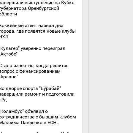
завершили выступление на Кубке
губернатора Оренбургской
области
Хоккейный агент назвал два
города, где появятся новые клубы
НХЛ
"Кулагер" уверенно переиграл
"Актобе"
Стало известно, когда решится
вопрос с финансированием
"Арлана"
Во дворце спорта "Бурабай"
завершили ремонт и подготовили
лёд
"Коламбус" объявил о
сотрудничестве с бывшим клубом
Максима Павленко в ECHL