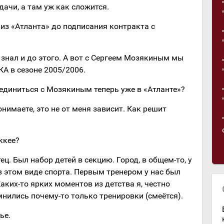
дачи, а там уж как сложится.
 из «Атланта» до подписания контракта с
я знал и до этого. А вот с Сергеем Мозякиным мы
КА в сезоне 2005/2006.
соединиться с Мозякиным теперь уже в «Атланте»?
понимаете, это не от меня зависит. Как решит
ккее?
ец. Был набор детей в секцию. Город, в общем-то, у
 в этом виде спорта. Первым тренером у нас был
ких-то ярких моментов из детства я, честно
мнились почему-то только тренировки (смеётся).
ье.