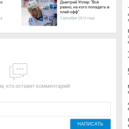
До
Дмитрий Уппер: "Всё
равно, на кого попадать в
плей-офф"
да
3 декабря 2013 года
м, кто оставит комментарий!
НАПИСАТЬ