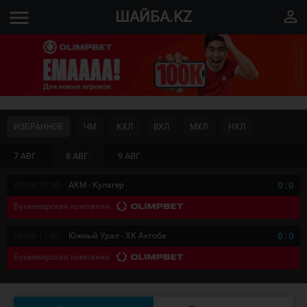
menu
perm_identity
ШАЙБА.KZ
ИЗБРАННОЕ
ЧМ
КХЛ
ВХЛ
МХЛ
НХЛ
7 АВГ.
8 АВГ.
9 АВГ.
08/08 12:00
АКМ - Кулагер
0
:
0
Букмекерская компания
08/08 17:00
Южный Урал - ХК Актобе
0
:
0
Букмекерская компания