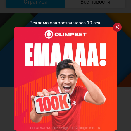
Страница
Все новости
Реклама закроется через
10
сек.
dimon70
Дмитрий Вальков
location_on