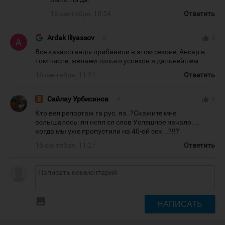
16 сентября, 10:54
Ответить
Ardak Iliyassov
#
thumb_up
0
Все казахстанцы прибавили в этом сезоне, Ансар в
том числе, желаем только успехов в дальнейшем
16 сентября, 11:21
Ответить
Сайлау Урбисинов
#
thumb_up
0
Кто вел репортаж га рус. яз..?Скажите мне
ослышалось: лн нспл сл слов Успешное начало...,
когда мы уже пропустили на 40-ой сек...?!!?
16 сентября, 11:27
Ответить
insert_photo
НАПИСАТЬ