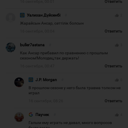
16 сентября, 00:01
Ответить
Уалихан Дүйсенбі
#
thumb_up
2
Жарайсын Ансар, сәттілік болсын
16 сентября, 00:04
Ответить
buller7astana
#
thumb_up
3
Как Ансар прибавил по сравнению с прошлым
сезоном!Молодец,так держать!
16 сентября, 00:47
Ответить
J.P. Morgan
#
thumb_up
0
В прошлом сезоне у него была травма толком не
играл
16 сентября, 08:26
Ответить
Паучек
#
thumb_up
4
Галым ему играть не давал, много вопросов
было тогда.