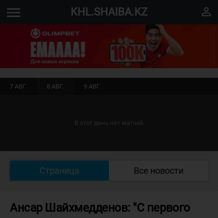
menu
perm_identity
KHL.SHAIBA.KZ
7 АВГ.
8 АВГ.
9 АВГ.
В этот день нет матчей
Страница
Все новости
Ансар Шайхмедденов: "С первого