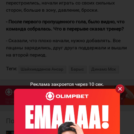
перестроились, начали играть со своих сильных
сторон, больше в зону, давление, броски.
- После первого пропущенного гола, было видно, что
команда собралась. Что в перерыве сказал тренер?
- Сказали, что плохо начали, нужно добавлять. Все
пацаны зарядились, друг друга поддержали и вышли
на второй период.
Теги:
Шайхмедденов Ансар
Барыс
Динамо Мск
Реклама закроется через
10
сек.
Похожие материалы
Уже не
Ансар