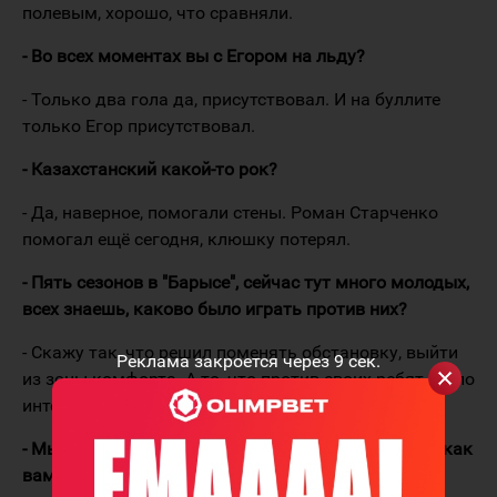
полевым, хорошо, что сравняли.
- Во всех моментах вы с Егором на льду?
- Только два гола да, присутствовал. И на буллите
только Егор присутствовал.
- Казахстанский какой-то рок?
- Да, наверное, помогали стены. Роман Старченко
помогал ещё сегодня, клюшку потерял.
- Пять сезонов в "Барысе", сейчас тут много молодых,
всех знаешь, каково было играть против них?
- Скажу так, что решил поменять обстановку, выйти
Реклама закроется через
8
сек.
из зоны комфорта. А то, что против своих ребят, было
интересно сыграть.
- Мы смотрим инстаграм вашей жены, Анастасии, как
вам во Владивостоке?