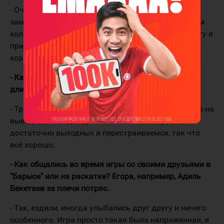
- Очень нравится, на самом деле, погода
замечательная, солнце каждый день, и не слишком
холодно. Единственное, снега не так много, ко снегу я
привык здесь. А так город отличный, и арена
хорошая, всё здорово.
- Как справляетесь с разницей во времени и
длинными перелётами?
- Тренеры хорошо с этим разбираются. Бывает, что на
выезд едем за два дня и отсыпаемся хорошо,
достаточно выходных и перестраиваемся, так что
всё хорошо.
- Как общались во время игры со своими друзьями в
"Барысе" или на раскатке? Егора, например, Адиль
Бекетаев за плечи потряс.
- Так, ездили, иногда улыбались друг другу и ничего
особенного. Игра просто такая была напряженная, и