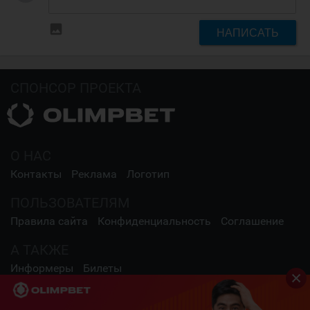
insert_photo
НАПИСАТЬ
СПОНСОР ПРОЕКТА
О НАС
Контакты
Реклама
Логотип
ПОЛЬЗОВАТЕЛЯМ
Правила сайта
Конфиденциальность
Соглашение
А ТАКЖЕ
Информеры
Билеты
СОЦИАЛЬНЫЕ СЕТИ