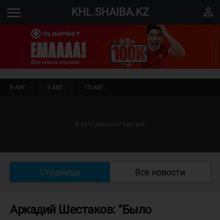
menu
perm_identity
KHL.SHAIBA.KZ
8 АВГ.
9 АВГ.
10 АВГ.
В этот день нет матчей
Страница
Все новости
Аркадий Шестаков: "Было