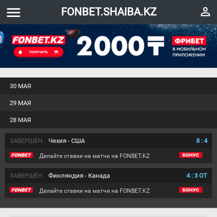
menu
perm_identity
FONBET.SHAIBA.KZ
30 МАЯ
29 МАЯ
28 МАЯ
ЗАВЕРШЁН
Чехия - США
8
:
4
Делайте ставки на матчи на FONBET.KZ
ЗАВЕРШЁН
Финляндия - Канада
4
:
3
ОТ
Делайте ставки на матчи на FONBET.KZ