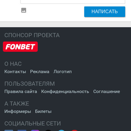
insert_photo
НАПИСАТЬ
СПОНСОР ПРОЕКТА
О НАС
Контакты
Реклама
Логотип
ПОЛЬЗОВАТЕЛЯМ
Правила сайта
Конфиденциальность
Соглашение
А ТАКЖЕ
Информеры
Билеты
СОЦИАЛЬНЫЕ СЕТИ