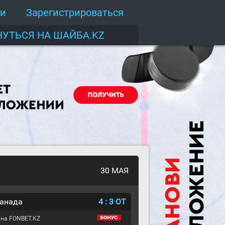
ти
Зарегистрироваться
НУТЬСЯ НА ШАЙБА.KZ
30 МАЯ
Канада
4
:
3
ОТ
 на FONBET.KZ