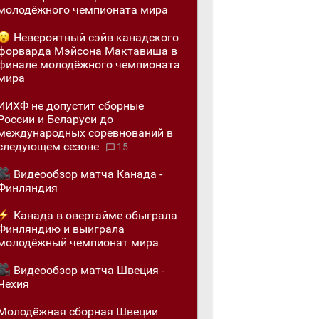
молодёжного чемпионата мира
Невероятный сэйв канадского
форварда Мэйсона Мактавиша в
финале молодёжного чемпионата
мира
ИИХФ не допустит сборные
России и Беларуси до
международных соревнований в
следующем сезоне
15
Видеообзор матча Канада -
Финляндия
Канада в овертайме обыграла
Финляндию и выиграла
молодёжный чемпионат мира
Видеообзор матча Швеция -
Чехия
Молодёжная сборная Швеции