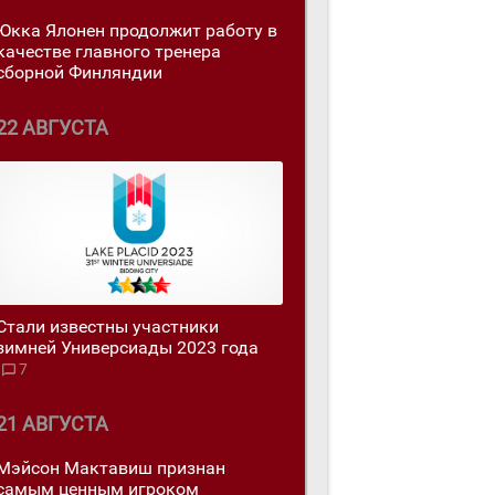
Юкка Ялонен продолжит работу в
качестве главного тренера
сборной Финляндии
22 АВГУСТА
Стали известны участники
зимней Универсиады 2023 года
7
21 АВГУСТА
Мэйсон Мактавиш признан
самым ценным игроком