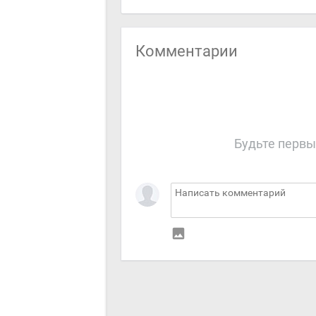
Комментарии
Будьте первы
insert_photo