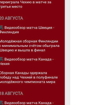
переигралa Чехию в матче за
третье место
20 АВГУСТА
Видеообзор матча Швеция -
Финляндия
Молодёжная сборная Финляндии
с минимальным счётом обыграла
Швецию и вышла в финал
Видеообзор матча Канада -
Чехия
Сборная Канады одержалa
победу над Чехией в полуфинале
молодёжного чемпионата мира
18 АВГУСТА
Видеообзор матча Канада -