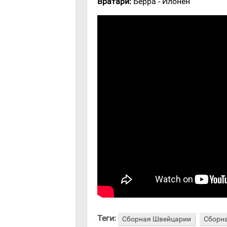
Вратари:
Берра - Илонен
Теги:
Сборная Швейцарии
Сборн