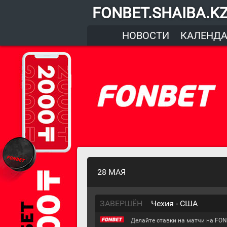
FONBET.SHAIBA.K
НОВОСТИ
КАЛЕНД
28 МАЯ
ЗАВЕРШЁН
Чехия - США
Делайте ставки на матчи на FON