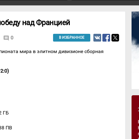
обеду над Францией
1
0
comment
В ИЗБРАННОЕ
пионата мира в элитном дивизионе сборная
2:0)
2 ГБ
:38 ПВ