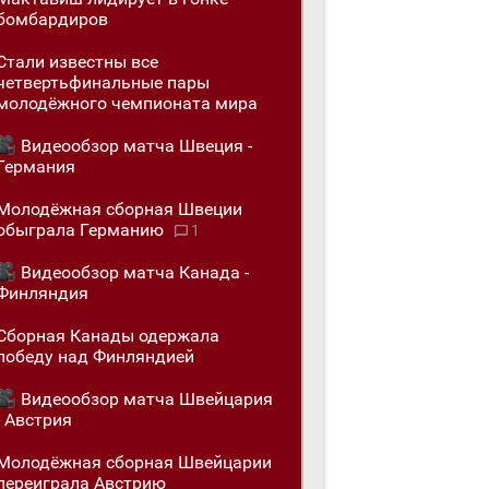
бомбардиров
Стали известны все
четвертьфинальные пары
молодёжного чемпионата мира
Видеообзор матча Швеция -
Германия
Молодёжная сборная Швеции
обыгралa Германию
1
Видеообзор матча Канада -
Финляндия
Сборная Канады одержалa
победу над Финляндией
Видеообзор матча Швейцария
- Австрия
Молодёжная сборная Швейцарии
переигралa Австрию