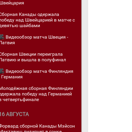
Швейцария
Сборная Канады одержалa
победу над Швейцарией в матче с
девятью шайбами
Видеообзор матча Швеция -
Латвия
Сборная Швеции переигралa
Латвию и вышла в полуфинал
Видеообзор матча Финляндия
- Германия
Молодёжная сборная Финляндии
одержалa победу над Германией
в четвертьфинале
16 АВГУСТА
Форвард сборной Канады Мэйсон
Мактавиш лидирует в гонке