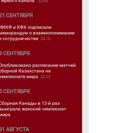
Первого канала"
40
21 СЕНТЯБРЯ
ИИХФ и КФХ подписали
меморандум о взаимопонимании
и сотрудничестве
10
8 СЕНТЯБРЯ
Опубликовано расписание матчей
сборной Казахстана на
чемпионате мира
33
5 СЕНТЯБРЯ
Сборная Канады в 12-й раз
выиграла женский чемпионат
мира
31 АВГУСТА