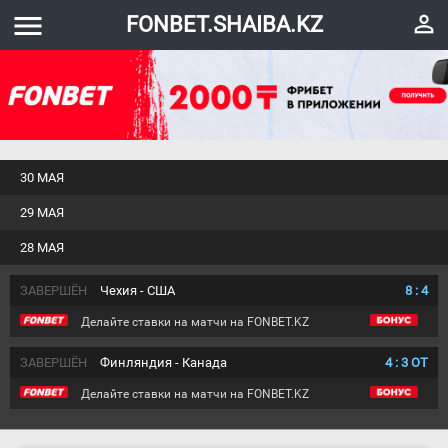
menu
perm_identity
FONBET.SHAIBA.KZ
30 МАЯ
29 МАЯ
28 МАЯ
ЗАВЕРШЁН
Чехия - США
8
:
4
Делайте ставки на матчи на FONBET.KZ
ЗАВЕРШЁН
Финляндия - Канада
4
:
3
ОТ
Делайте ставки на матчи на FONBET.KZ