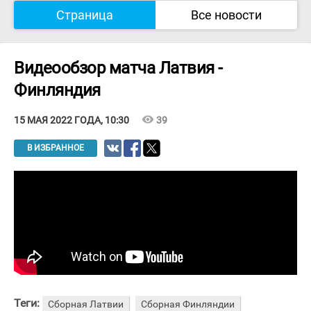
Страница
Все новости
Видеообзор матча Латвия -
Финляндия
visibility
39
15 МАЯ 2022 ГОДА, 10:30
В ИЗБРАННОЕ
Теги:
Сборная Латвии
Сборная Финляндии