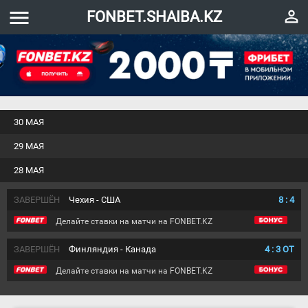
menu
perm_identity
FONBET.SHAIBA.KZ
30 МАЯ
29 МАЯ
28 МАЯ
ЗАВЕРШЁН
Чехия - США
8
:
4
Делайте ставки на матчи на FONBET.KZ
ЗАВЕРШЁН
Финляндия - Канада
4
:
3
ОТ
Делайте ставки на матчи на FONBET.KZ