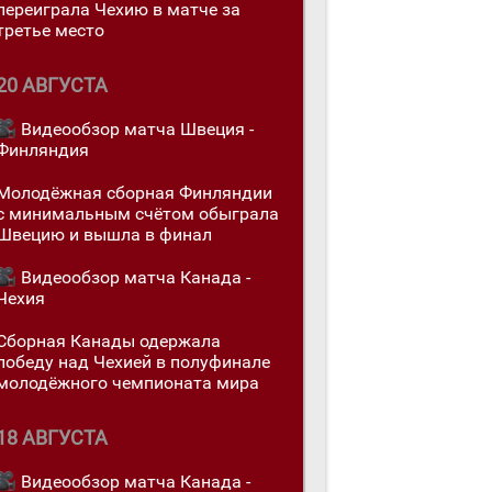
переигралa Чехию в матче за
третье место
20 АВГУСТА
Видеообзор матча Швеция -
Финляндия
Молодёжная сборная Финляндии
с минимальным счётом обыграла
Швецию и вышла в финал
Видеообзор матча Канада -
Чехия
Сборная Канады одержалa
победу над Чехией в полуфинале
молодёжного чемпионата мира
18 АВГУСТА
Видеообзор матча Канада -