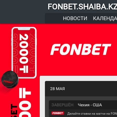
FONBET.SHAIBA.K
НОВОСТИ
КАЛЕНД
28 МАЯ
ЗАВЕРШЁН
Чехия - США
Делайте ставки на матчи на FON