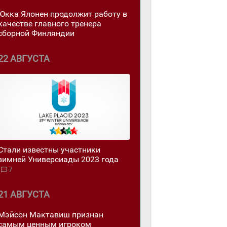
Юкка Ялонен продолжит работу в
качестве главного тренера
сборной Финляндии
22 АВГУСТА
Стали известны участники
зимней Универсиады 2023 года
7
21 АВГУСТА
Мэйсон Мактавиш признан
самым ценным игроком