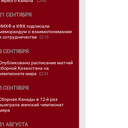
Первого канала"
40
21 СЕНТЯБРЯ
ИИХФ и КФХ подписали
меморандум о взаимопонимании
и сотрудничестве
10
8 СЕНТЯБРЯ
Опубликовано расписание матчей
сборной Казахстана на
чемпионате мира
33
5 СЕНТЯБРЯ
Сборная Канады в 12-й раз
выиграла женский чемпионат
мира
31 АВГУСТА