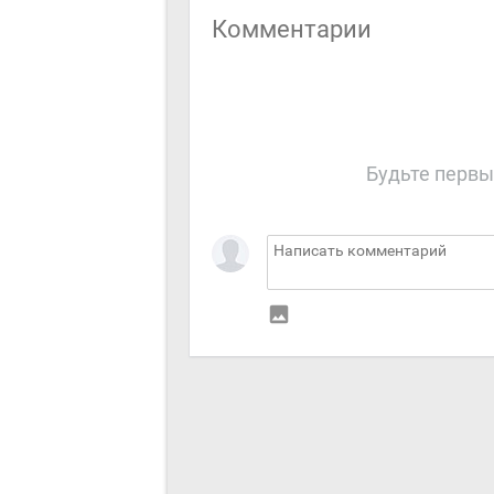
Комментарии
Будьте первы
insert_photo