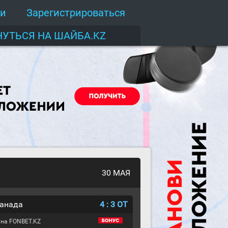
ти
Зарегистрироваться
НУТЬСЯ НА ШАЙБА.KZ
30 МАЯ
Канада
4
:
3
ОТ
 на FONBET.KZ