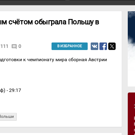
м счётом обыграла Польшу в
111
0
comment
В ИЗБРАННОЕ
одготовки к чемпионату мира сборная Австрии
ф) - 29:17
Польши