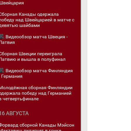
Швейцария
Сборная Канады одержалa
победу над Швейцарией в матче с
девятью шайбами
Видеообзор матча Швеция -
Латвия
Сборная Швеции переигралa
Латвию и вышла в полуфинал
Видеообзор матча Финляндия
- Германия
Молодёжная сборная Финляндии
одержалa победу над Германией
в четвертьфинале
16 АВГУСТА
Форвард сборной Канады Мэйсон
Мактавиш лидирует в гонке