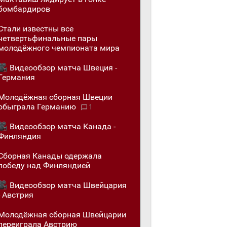
бомбардиров
Стали известны все
четвертьфинальные пары
молодёжного чемпионата мира
Видеообзор матча Швеция -
Германия
Молодёжная сборная Швеции
обыгралa Германию
1
Видеообзор матча Канада -
Финляндия
Сборная Канады одержалa
победу над Финляндией
Видеообзор матча Швейцария
- Австрия
Молодёжная сборная Швейцарии
переигралa Австрию