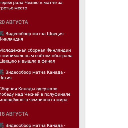
переигралa Чехию в матче за
третье место
20 АВГУСТА
Видеообзор матча Швеция -
Финляндия
Молодёжная сборная Финляндии
с минимальным счётом обыграла
Швецию и вышла в финал
Видеообзор матча Канада -
Чехия
Сборная Канады одержалa
победу над Чехией в полуфинале
молодёжного чемпионата мира
18 АВГУСТА
Видеообзор матча Канада -