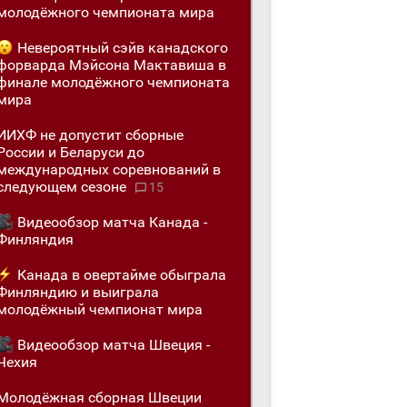
молодёжного чемпионата мира
Невероятный сэйв канадского
форварда Мэйсона Мактавиша в
финале молодёжного чемпионата
мира
ИИХФ не допустит сборные
России и Беларуси до
международных соревнований в
следующем сезоне
15
Видеообзор матча Канада -
Финляндия
Канада в овертайме обыграла
Финляндию и выиграла
молодёжный чемпионат мира
Видеообзор матча Швеция -
Чехия
Молодёжная сборная Швеции