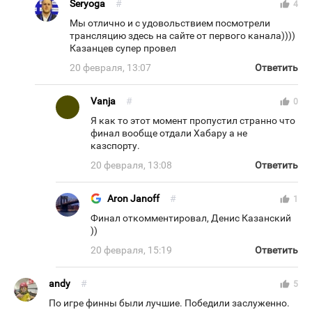
Seryoga
#
thumb_up
4
Мы отлично и с удовольствием посмотрели
трансляцию здесь на сайте от первого канала))))
Казанцев супер провел
20 февраля, 13:07
Ответить
Vanja
#
thumb_up
0
Я как то этот момент пропустил странно что
финал вообще отдали Хабару а не
казспорту.
20 февраля, 13:08
Ответить
Aron Janoff
#
thumb_up
1
Финал откомментировал, Денис Казанский
))
20 февраля, 15:19
Ответить
andy
#
thumb_up
5
По игре финны были лучшие. Победили заслуженно.