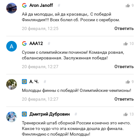
Aron Janoff
#
thumb_up
9
Ай да молодцы, ай да красавцы,. С победой
Финляндия!!! Всех болел сб. России с серебром.
20 февраля, 12:25
Ответить
AAA12
#
thumb_up
10
Суоми с олимпийским почином! Команда ровная,
сбалансированная. Заслуженная победа!
20 февраля, 12:27
Ответить
А. Ч.
#
thumb_up
9
Молодцы финны с победой! Олимпийские чемпионы!
20 февраля, 12:27
Ответить
Дмитрий Дубровин
#
thumb_up
13
Тренерский штаб сборной России конечно это нечто.
Какое то чудо что эта команда дошла до финала.
Финляндию с победой! Молодцы!