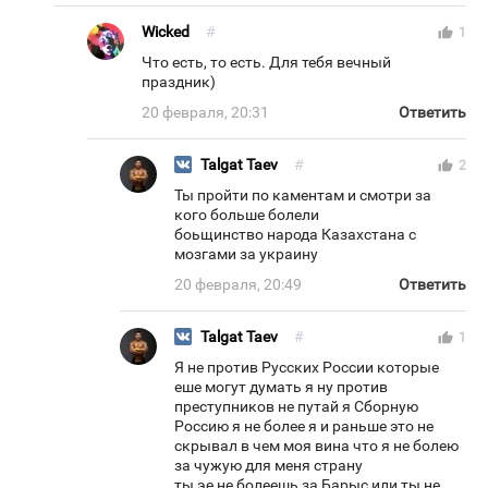
Wicked
#
thumb_up
1
Что есть, то есть. Для тебя вечный
праздник)
20 февраля, 20:31
Ответить
Talgat Taev
#
thumb_up
2
Ты пройти по каментам и смотри за
кого больше болели
боьщинство народа Казахстана с
мозгами за украину
20 февраля, 20:49
Ответить
Talgat Taev
#
thumb_up
1
Я не против Русских России которые
еше могут думать я ну против
преступников не путай я Сборную
Россию я не более я и раньше это не
скрывал в чем моя вина что я не болею
за чужую для меня страну
ты эе не болеешь за Барыс или ты не