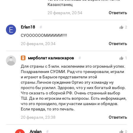
Казахстанец
20 февраля, 20:54
Ответить
Erlan18
#
thumb_up
2
СУООООООМИИИИИ!!!!
20 февраля, 20:34
Ответить
мирболат калиаскаров
#
thumb_up
1
Для страны с 5 млн. населением это огромный успех.
Поздравления СУОМИ. Рад что тренировали, играли
и играют в Барысе представители этой
страны.Личное суждение Ортио эту команду ну
просто бы усилил. Здорово, что у них богатый выбор.
Что сказать о сборной РФ. Очень странный выбор
ТШ. Да и по игрокам есть вопросы. Есть информация,
что это проходило, при участии шаман и обрядов.
Если правда, то это печаль.
20 февраля, 23:38
Ответить
Arslan
#
thumb_up
0