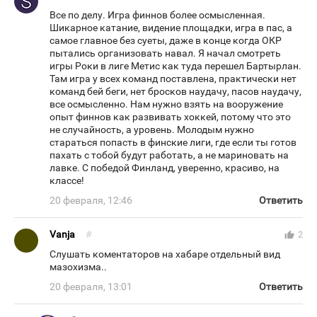
Все по делу. Игра финнов более осмысленная.
Шикарное катание, видение площадки, игра в пас, а
самое главное без суеты, даже в конце когда ОКР
пытались организовать навал. Я начал смотреть
игры Роки в лиге Метис как туда перешел Бартырлан.
Там игра у всех команд поставлена, практически нет
команд бей беги, нет бросков наудачу, пасов наудачу,
все осмысленно. Нам нужно взять на вооружение
опыт финнов как развивать хоккей, потому что это
не случайность, а уровень. Молодым нужно
стараться попасть в финские лиги, где если ты готов
пахать с тобой будут работать, а не мариновать на
лавке. С победой Финланд, уверенно, красиво, на
классе!
20 февраля, 12:46
Ответить
Vanja
#
thumb_up
2
Слушать коментаторов на хабаре отдельный вид
мазохизма..
20 февраля, 13:01
Ответить