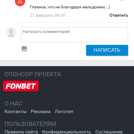
Главное, что не благодаря мельдонию...)
21 февраля, 09:24
Ответить
insert_photo
НАПИСАТЬ
СПОНСОР ПРОЕКТА
О НАС
Контакты
Реклама
Логотип
ПОЛЬЗОВАТЕЛЯМ
Правила сайта
Конфиденциальность
Соглашение