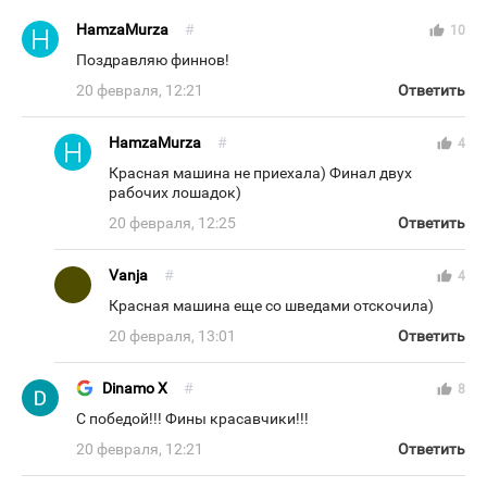
HamzaMurza
#
thumb_up
10
Поздравляю финнов!
20 февраля, 12:21
Ответить
HamzaMurza
#
thumb_up
4
Красная машина не приехала) Финал двух
рабочих лошадок)
20 февраля, 12:25
Ответить
Vanja
#
thumb_up
4
Красная машина еще со шведами отскочила)
20 февраля, 13:01
Ответить
Dinamo X
#
thumb_up
8
С победой!!! Фины красавчики!!!
20 февраля, 12:21
Ответить