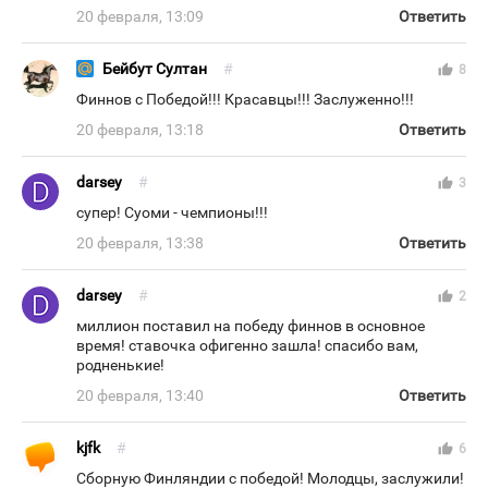
20 февраля, 13:09
Ответить
Бейбут Султан
#
thumb_up
8
Финнов с Победой!!! Красавцы!!! Заслуженно!!!
20 февраля, 13:18
Ответить
darsey
#
thumb_up
3
супер! Суоми - чемпионы!!!
20 февраля, 13:38
Ответить
darsey
#
thumb_up
2
миллион поставил на победу финнов в основное
время! ставочка офигенно зашла! спасибо вам,
родненькие!
20 февраля, 13:40
Ответить
kjfk
#
thumb_up
6
Сборную Финляндии с победой! Молодцы, заслужили!