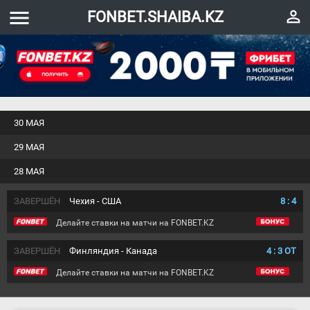
menu
perm_identity
FONBET.SHAIBA.KZ
30 МАЯ
29 МАЯ
28 МАЯ
ЗАВЕРШЁН
Чехия - США
8
:
4
Делайте ставки на матчи на FONBET.KZ
ЗАВЕРШЁН
Финляндия - Канада
4
:
3
ОТ
Делайте ставки на матчи на FONBET.KZ