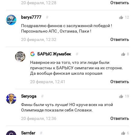
20 февраля, 12:28
Ответить
barys7777
#
thumb_up
12
Поздравляю финнов с заслуженной победой !
Персонально АПС , Охтамаа, Паки !
20 февраля, 12:32
Ответить
БАРЫС Жумабек
#
thumb_up
8
Наверное из-за того, что эти люди были
причастны к БАРЫСУ симпатии на их стороне.
Да вообще финская школа хорошая
20 февраля, 12:41
Ответить
Seryoga
#
thumb_up
19
Фины были чуть лучше! НО круче всех на этой
Олимпиаде показали себя Словаки.
20 февраля, 12:36
Ответить
Sarrdar
#
thumb_up
6