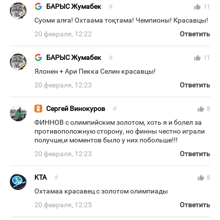
БАРЫС Жумабек
#
thumb_up
11
Суоми алға! Охтаама тоқтама! Чемпионы! Красавцы!
20 февраля, 12:22
Ответить
БАРЫС Жумабек
#
thumb_up
11
Ялонен + Ари Пекка Селин красавцы!
20 февраля, 12:23
Ответить
Сергей Винокуров
#
thumb_up
8
ФИННОВ с олимпийским золотом, хоть я и болел за
противоположную сторону, но финны честно играли
получше,и моментов было у них побольше!!!
20 февраля, 12:23
Ответить
KTA
#
thumb_up
8
Охтамаа красавец с золотом олимпиады
20 февраля, 12:25
Ответить