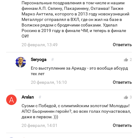
Персональные поздравления в том числе и нашим
финнам А.П. Селину, Пакаринену, Охтамаа! Также
Марко Анттила, которого в 2013 году новокузнецкий
Металлург отправлял в ВХЛ, где он жил на базе в
Волжске рядом с бродячими собаками. Уделал
Россию в 2019 году в финале ЧМ, и теперь в финале
ОИ!
20 февраля, 13:49
Ответить
Seryoga
#
thumb_up
2
Его выступление за Ариаду - это вообще абсурд
тех лет
20 февраля, 16:10
Ответить
Arslan
#
thumb_up
3
Суоми с Победой, с олимпийским золотом! Молодцы!
АПС! Бьорнинен герой✊?, во всех голах поучаствовал,
даже в первом. )))
20 февраля, 14:01
Ответить